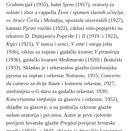
Grabancijaš
(1935), balet
Sjene
(1917), oratorij za
soliste i zbor a cappella
Život i spomen slavnih učitelja,
sv. braće Ćirila i Metodija, apostola slavenskih
(1927),
kantata
Pjesni razlike
(1922), ciklusi solo-popijevki na
tekstove D. Domjanića
Popevke I
i
II
(1919. i 1922)
,
Kipci
(1921)
, V suncu i senci,
V zimi i snegu
(oba
1936), ciklus za sopran i gudački kvartet
V protuletju
(1936), gudački kvarteti
Međimurski
(1920) i
Bodulski
(1933). Skladao je i orkestralnu glazbu (simfonijska
pjesma za sopran i orkestar
Notturno,
1915;
Concerto
da camera
za dvije flaute i komorni orkestar, 1927;
simfonijeta u G-duru za gudački orkestar, 1939;
Koncertantna simfonija
za glasovir i orkestar, 1952),
skladbe za glasovir, a na području crkvene glazbe
sedam oratorija i pet misa. Autor je prve cjelovite
povijesti hrvatske glazbe
Pregled povijesti hrvatske
muzike
(1922), a 1942. objavio je drugačije koncipiran