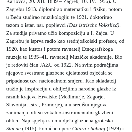
Karlovca, 20. XII. 1889 – Zagreb, 10. IV. 1956). U
Zagrebu 1913. diplomirao matematiku i fiziku, potom
u Beču studirao muzikologiju te 1921. doktorirao
tezom o istar. nar. popijevci
(Das istrische Volkslied)
.
Za studija privatno učio kompoziciju u I. Zajca. U
Zagrebu je isprva radio kao srednjoškolski profesor, od
1920. kao kustos i potom ravnatelj Etnografskoga
muzeja te 1935–41. ravnatelj Muzičke akademije. Bio
je redoviti član JAZU od 1922. Na svim područjima
njegove svestrane glazbene djelatnosti osjećala se
pripadnost tzv. nacionalnom smjeru. Kao skladatelj
tražio je inspiraciju u obilježjima narodne glazbe iz
raznih krajeva Hrvatske (Međimurje, Zagorje,
Slavonija, Istra, Primorje), a u središtu njegova
zanimanja bili su vokalno-instrumentalni glazbeni
oblici. Najuspjelija su mu djela glazbena groteska
Stanac
(1915), komične opere
Citara i bubanj
(1929) i