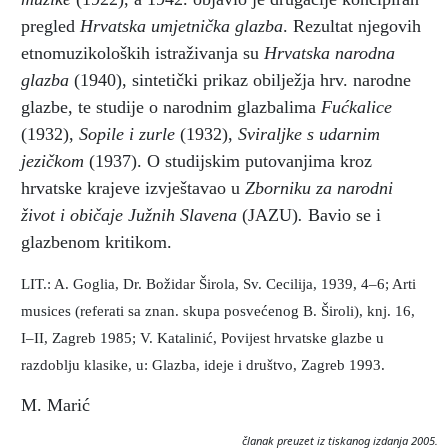
pregled
Hrvatska umjetnička glazba
. Rezultat njegovih
etnomuzikoloških istraživanja su
Hrvatska narodna
glazba
(1940), sintetički prikaz obilježja hrv. narodne
glazbe, te studije o narodnim glazbalima
Fućkalice
(1932),
Sopile i zurle
(1932),
Sviraljke s udarnim
jezičkom
(1937). O studijskim putovanjima kroz
hrvatske krajeve izvještavao u
Zborniku za narodni
život i običaje Južnih Slavena
(JAZU)
.
Bavio se i
glazbenom kritikom.
LIT.: A. Goglia, Dr. Božidar Širola, Sv. Cecilija, 1939, 4–6; Arti
musices (referati sa znan. skupa posvećenog B. Široli), knj. 16,
I–II, Zagreb 1985; V. Katalinić, Povijest hrvatske glazbe u
razdoblju klasike, u: Glazba, ideje i društvo, Zagreb 1993.
M. Marić
članak preuzet iz tiskanog izdanja 2005.