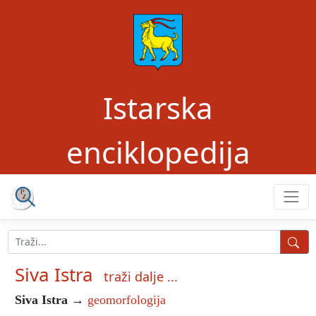
Istarska
enciklopedija
Siva Istra
traži dalje ...
Siva Istra
→
geomorfologija