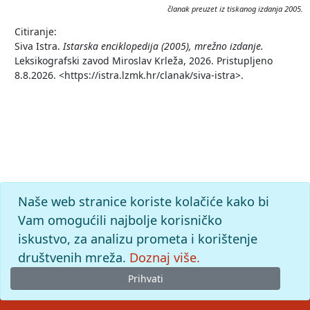
članak preuzet iz tiskanog izdanja 2005.
Citiranje:
Siva Istra.
Istarska enciklopedija (2005), mrežno izdanje.
Leksikografski zavod Miroslav Krleža, 2026. Pristupljeno
8.8.2026. <https://istra.lzmk.hr/clanak/siva-istra>.
Naše web stranice koriste kolačiće kako bi
Vam omogućili najbolje korisničko
iskustvo, za analizu prometa i korištenje
društvenih mreža.
Doznaj više.
Prihvati
© 2026
Leksikografski zavod
Miroslav Krleža