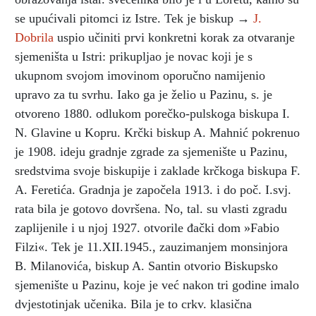
se upućivali pitomci iz Istre. Tek je biskup →
J.
Dobrila
uspio učiniti prvi konkretni korak za otvaranje
sjemeništa u Istri: prikupljao je novac koji je s
ukupnom svojom imovinom oporučno namijenio
upravo za tu svrhu. Iako ga je želio u Pazinu, s. je
otvoreno 1880. odlukom porečko-pulskoga biskupa I.
N. Glavine u Kopru. Krčki biskup A. Mahnić pokrenuo
je 1908. ideju gradnje zgrade za sjemenište u Pazinu,
sredstvima svoje biskupije i zaklade krčkoga biskupa F.
A. Feretića. Gradnja je započela 1913. i do poč. I.svj.
rata bila je gotovo dovršena. No, tal. su vlasti zgradu
zaplijenile i u njoj 1927. otvorile đački dom »Fabio
Filzi«. Tek je 11.XII.1945., zauzimanjem monsinjora
B. Milanovića, biskup A. Santin otvorio Biskupsko
sjemenište u Pazinu, koje je već nakon tri godine imalo
dvjestotinjak učenika. Bila je to crkv. klasična