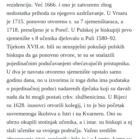
rezidenciju. Već 1666. i ono je zatvoreno zbog
nedostatka prihoda za njegovo uzdržavanje. U Vrsaru
je 1715. ponovno otvoreno s. sa 7 sjemeništaraca, a
1718. preseljeno je u Poreč. U Pulskoj je biskupiji prvo
sjemenište s 8 učenika djelovalo u Puli 1580–92.
Tijekom XVII.st. bili su neuspješni pokušaji pulskih
biskupa da ga ponovno otvore, te su se snalazili
pojedinačnim podučavanjem obećavajućih pristupnika.
U dva je navrata otvoreno sjemenište opstalo samo
godinu dana, no u izvorima iz toga doba ima podataka
o pojedinačnoj poduci nadarenih dječaka koji su davali
nadu da bi mogli postati crkv. službenicima. U Rijeci
su 1628. isusovci otvorili kolegij, i to je bio početak
suvremenoga školstva u Istri i na Kvarneru. Oni su
ubrzo okupili stotinjak učenika, a i istar. su biskupi u nj
slali učenike sa svojega područja. Važno središte
obrazovanja istar. svećenika bilo je i u Loretu, kamo su