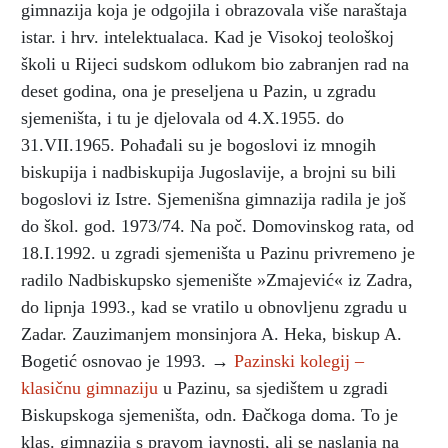
gimnazija koja je odgojila i obrazovala više naraštaja
istar. i hrv. intelektualaca. Kad je Visokoj teološkoj
školi u Rijeci sudskom odlukom bio zabranjen rad na
deset godina, ona je preseljena u Pazin, u zgradu
sjemeništa, i tu je djelovala od 4.X.1955. do
31.VII.1965. Pohađali su je bogoslovi iz mnogih
biskupija i nadbiskupija Jugoslavije, a brojni su bili
bogoslovi iz Istre. Sjemenišna gimnazija radila je još
do škol. god. 1973/74. Na poč. Domovinskog rata, od
18.I.1992. u zgradi sjemeništa u Pazinu privremeno je
radilo Nadbiskupsko sjemenište »Zmajević« iz Zadra,
do lipnja 1993., kad se vratilo u obnovljenu zgradu u
Zadar. Zauzimanjem monsinjora A. Heka, biskup A.
Bogetić osnovao je 1993. →
Pazinski kolegij –
klasičnu gimnaziju
u Pazinu, sa sjedištem u zgradi
Biskupskoga sjemeništa, odn. Đačkoga doma. To je
klas. gimnazija s pravom javnosti, ali se naslanja na