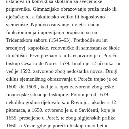
ustanova ili konvikt sa školama za svećeničke
pripravnike. Gimnazijsko obrazovanje pruža malo ili
dječačko s., a fakultetsko veliko ili bogoslovno
sjemenište. Njihovo osnivanje, uvjeti i način
funkcioniranja i upravljanja propisani su na
Tridentskom saboru (1545–63). Prethodile su im
srednjovj. kaptolske, redovničke ili samostanske škole
ili učilišta. Prvo poznato s. u Istri otvorio je u Poreču
biskup Cesario de Nores 1579. Imalo je 12 učenika, no
već je 1592. zatvoreno zbog nedostatka novca. Drugi
ciklus sjemenišnog obrazovanja u Poreču trajao je od
1600. do 1609., kad je s. opet zatvoreno zbog teške
financijske situacije biskupije. Potom je od 1639.
nekoliko godina djelovalo s. u Rovinju, također s 12
pitomaca, a 1650. otvoreno je s. u Savičenti, koje je
1655. preseljeno u Poreč, te zbog higijenskih prilika
1660. u Vrsar, gdje je porečki biskup imao ljetnu