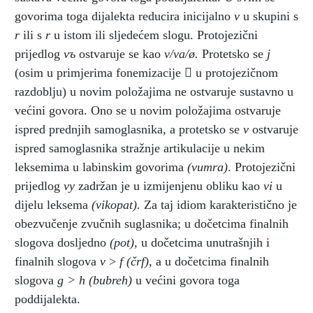
govorima toga dijalekta reducira inicijalno
v
u skupini s
r
ili s
r
u istom ili sljedećem slogu. Protojezični
prijedlog
vъ
ostvaruje se kao
v/va/ø.
Protetsko se
j
(osim u primjerima fonemizacije

u protojezičnom
razdoblju) u novim položajima ne ostvaruje sustavno u
većini govora. Ono se u novim položajima ostvaruje
ispred prednjih samoglasnika, a protetsko se
v
ostvaruje
ispred samoglasnika stražnje artikulacije u nekim
leksemima u labinskim govorima
(vumra)
. Protojezični
prijedlog
vy
zadržan je u izmijenjenu obliku kao
vi
u
dijelu leksema
(vikopat).
Za taj idiom karakteristično je
obezvučenje zvučnih suglasnika; u dočetcima finalnih
slogova dosljedno
(pot),
u dočetcima unutrašnjih i
finalnih slogova
v
>
f
(črf),
a u dočetcima finalnih
slogova
g > h
(bubreh)
u većini govora toga
poddijalekta.