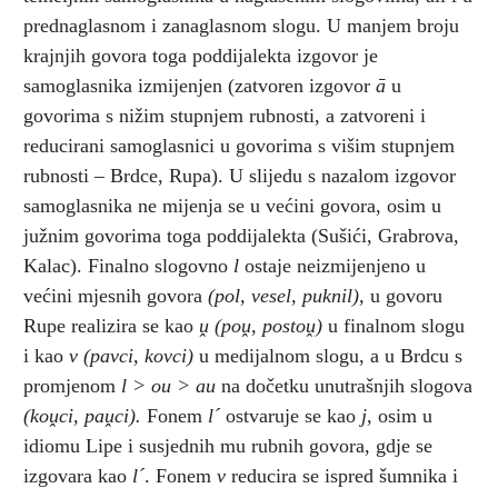
prednaglasnom i zanaglasnom slogu. U manjem broju
krajnjih govora toga poddijalekta izgovor je
samoglasnika izmijenjen (zatvoren izgovor
ā
u
govorima s nižim stupnjem rubnosti, a zatvoreni i
reducirani samoglasnici u govorima s višim stupnjem
rubnosti – Brdce, Rupa). U slijedu s nazalom izgovor
samoglasnika ne mijenja se u većini govora, osim u
južnim govorima toga poddijalekta (Sušići, Grabrova,
Kalac). Finalno slogovno
l
ostaje neizmijenjeno u
većini mjesnih govora
(pol, vesel, puknil),
u govoru
Rupe realizira se kao
ṷ (poṷ, postoṷ)
u finalnom slogu
i kao
v
(pavci, kovci)
u medijalnom slogu, a u Brdcu s
promjenom
l > ou > au
na dočetku unutrašnjih slogova
(koṷci, paṷci).
Fonem
l´
ostvaruje se kao
j,
osim u
idiomu Lipe i susjednih mu rubnih govora, gdje se
izgovara kao
l´
. Fonem
v
reducira se ispred šumnika i