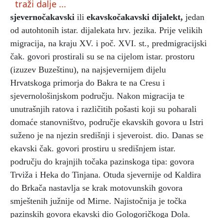
traži dalje ...
sjevernočakavski
ili
ekavskočakavski dijalekt,
jedan
od autohtonih istar. dijalekata hrv. jezika. Prije velikih
migracija, na kraju XV. i poč. XVI. st., predmigracijski
čak. govori prostirali su se na cijelom istar. prostoru
(izuzev Buzeštinu), na najsjevernijem dijelu
Hrvatskoga primorja do Bakra te na Cresu i
sjevernološinjskom području. Nakon migracija te
unutrašnjih ratova i različitih pošasti koji su poharali
domaće stanovništvo, područje ekavskih govora u Istri
suženo je na njezin središnji i sjeveroist. dio. Danas se
ekavski čak. govori prostiru u središnjem istar.
području do krajnjih točaka pazinskoga tipa: govora
Trviža i Heka do Tinjana. Otuda sjevernije od Kaldira
do Brkača nastavlja se krak motovunskih govora
smještenih južnije od Mirne. Najistočnija je točka
pazinskih govora ekavski dio Gologoričkoga Dola.