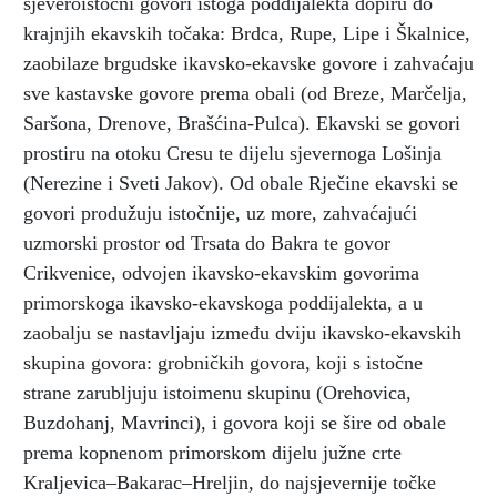
sjeveroistočni govori istoga poddijalekta dopiru do
krajnjih ekavskih točaka: Brdca, Rupe, Lipe i Škalnice,
zaobilaze brgudske ikavsko-ekavske govore i zahvaćaju
sve kastavske govore prema obali (od Breze, Marčelja,
Saršona, Drenove, Brašćina-Pulca). Ekavski se govori
prostiru na otoku Cresu te dijelu sjevernoga Lošinja
(Nerezine i Sveti Jakov). Od obale Rječine ekavski se
govori produžuju istočnije, uz more, zahvaćajući
uzmorski prostor od Trsata do Bakra te govor
Crikvenice, odvojen ikavsko-ekavskim govorima
primorskoga ikavsko-ekavskoga poddijalekta, a u
zaobalju se nastavljaju između dviju ikavsko-ekavskih
skupina govora: grobničkih govora, koji s istočne
strane zarubljuju istoimenu skupinu (Orehovica,
Buzdohanj, Mavrinci), i govora koji se šire od obale
prema kopnenom primorskom dijelu južne crte
Kraljevica–Bakarac–Hreljin, do najsjevernije točke