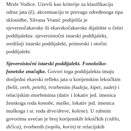
Mrzle Vodice. Uzevši kao kriterije za klasifikaciju
odraz jata
(ě),
akcentuaciju te prevagu određenoga tipa
sklonidbe, Silvana Vranić podijelila je
sjevernočakavske ili ekavskočakavske dijalekte u četiri
poddijalekta: sjeveroistočni istarski poddijalekt,
središnji istarski poddijalekt, primorski i otočni
poddijalekt.
Sjeveroistočni istarski poddijalekt. Fonološko-
fonetske značajke.
Govori toga poddijalekta imaju
dosljedni ekavski refleks jata u korijenskim leksičkim
(belit, oreh, peteh),
tvorbenim
(kudeja, kipet, zadet)
i
relacijskim morfemima (dativ i lokativ jed. imenica
ženskoga roda
konobe, maške,
lokativ jed. imenica
muškoga i sr. roda
drve/dreve, kolene
). U rubnim
govorima uvećan je broj korijenskih leksičkih
(cidilo,
dičica),
tvorbenih
(sopila, korin)
te relacijskih