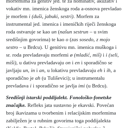
morfemima za genitiv jed. te za nominativ, akuzativ i
vokativ mn. imenica ženskoga roda a-osnova prevladao
je morfem
i
(duši, jabuki, sestri)
. Morfem za
instrumental jed. imenica i imeničkih riječi ženskoga
roda ostvaruje se kao
un
(
našun sestrun
– u svim
središnjim govorima) te kao
o
(
zas sosedo, z mojo
sestro
– u Brdcu). U genitivu mn. imenica muškoga i
sr. roda prevladavaju morfemi
ø
(mladić, miš)
i
i
(seli,
miši),
u dativu prevladavaju
on
i
en
i sporadično se
javljaju
un,
in
i
an,
u lokativu prevladavaju
eh
i
ih,
a
sporadično je
ah
(u Tuliševici); u instrumentalu
prevladava
i
i sporadično se javlja
imi
(u Brdcu).
Središnji istarski poddijalekt. Fonološko-fonetske
značajke.
Refleks jata sustavno je ekavski. Povećan
broj ikavizama u tvorbenim i relacijskim morfemima
zabilježen je u rubnim govorima toga poddijalekta