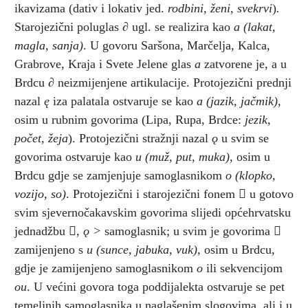
ikavizama (dativ i lokativ jed.
rodbini, ženi, svekrvi
)
.
Starojezični poluglas ∂ ugl. se realizira kao
a
(lakat,
magla, sanja)
. U govoru Saršona, Marčelja, Kalca,
Grabrove, Kraja i Svete Jelene glas
a
zatvorene je, a u
Brdcu ∂ neizmijenjene artikulacije. Protojezični prednji
nazal
ę
iza palatala ostvaruje se kao
a
(jazik, jačmik),
osim u rubnim govorima (Lipa, Rupa, Brdce:
jezik,
počet, žeja
). Protojezični stražnji nazal
ǫ
u svim se
govorima ostvaruje kao
u
(muž, put, muka),
osim u
Brdcu gdje se zamjenjuje samoglasnikom
o
(klopko,
vozijo, so)
. Protojezični i starojezični fonem

u gotovo
svim sjevernočakavskim govorima slijedi općehrvatsku
jednadžbu
, ǫ >
samoglasnik;
u svim je govorima

zamijenjeno s
u
(sunce, jabuka, vuk),
osim u Brdcu,
gdje je zamijenjeno samoglasnikom
o
ili sekvencijom
ou
. U većini govora toga poddijalekta ostvaruje se pet
temeljnih samoglasnika u naglašenim slogovima, ali i u