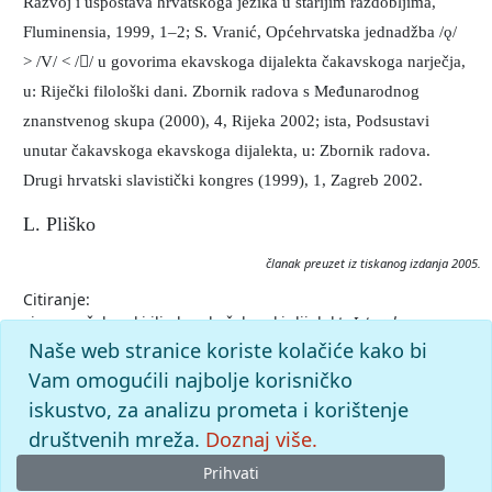
Razvoj i uspostava hrvatskoga jezika u starijim razdobljima,
Fluminensia, 1999, 1–2; S. Vranić, Općehrvatska jednadžba /ǫ/
> /V/ < // u govorima ekavskoga dijalekta čakavskoga narječja,
u: Riječki filološki dani. Zbornik radova s Međunarodnog
znanstvenog skupa (2000), 4, Rijeka 2002; ista, Podsustavi
unutar čakavskoga ekavskoga dijalekta, u: Zbornik radova.
Drugi hrvatski slavistički kongres (1999), 1, Zagreb 2002.
L. Pliško
članak preuzet iz tiskanog izdanja 2005.
Citiranje:
sjevernočakavski ili ekavskočakavski dijalekt.
Istarska
enciklopedija (2005), mrežno izdanje.
Leksikografski zavod
Naše web stranice koriste kolačiće kako bi
Miroslav Krleža, 2026. Pristupljeno 7.8.2026.
Vam omogućili najbolje korisničko
<https://istra.lzmk.hr/clanak/sjevernocakavski-ili-
iskustvo, za analizu prometa i korištenje
ekavskocakavski-dijalekt>.
društvenih mreža.
Doznaj više.
Prihvati
© 2026
Leksikografski zavod
Miroslav Krleža