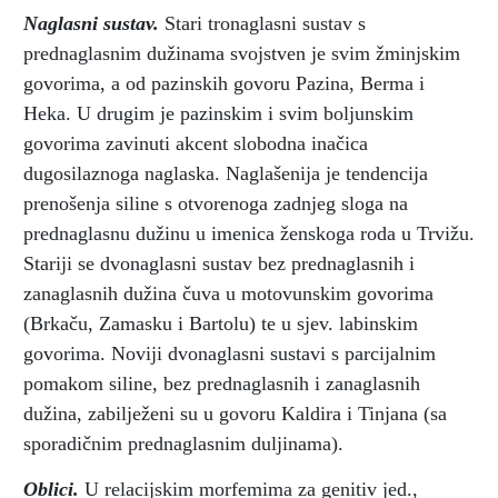
Naglasni sustav.
Stari tronaglasni sustav s
prednaglasnim dužinama svojstven je svim žminjskim
govorima, a od pazinskih govoru Pazina, Berma i
Heka. U drugim je pazinskim i svim boljunskim
govorima zavinuti akcent slobodna inačica
dugosilaznoga naglaska. Naglašenija je tendencija
prenošenja siline s otvorenoga zadnjeg sloga na
prednaglasnu dužinu u imenica ženskoga roda u Trvižu.
Stariji se dvonaglasni sustav bez prednaglasnih i
zanaglasnih dužina čuva u motovunskim govorima
(Brkaču, Zamasku i Bartolu) te u sjev. labinskim
govorima. Noviji dvonaglasni sustavi s parcijalnim
pomakom siline, bez prednaglasnih i zanaglasnih
dužina, zabilježeni su u govoru Kaldira i Tinjana (sa
sporadičnim prednaglasnim duljinama).
Oblici.
U relacijskim morfemima za genitiv jed.,