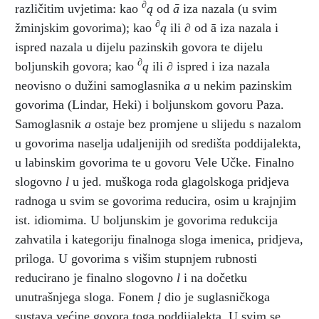
∂
različitim uvjetima: kao
ą
od
ā
iza nazala (u svim
∂
žminjskim govorima); kao
ą
ili
∂
od ā iza nazala i
ispred nazala u dijelu pazinskih govora te dijelu
∂
boljunskih govora; kao
ą
ili
∂
ispred i iza nazala
neovisno o dužini samoglasnika
a
u nekim pazinskim
govorima (Lindar, Heki) i boljunskom govoru Paza.
Samoglasnik
a
ostaje bez promjene u slijedu s nazalom
u govorima naselja udaljenijih od središta poddijalekta,
u labinskim govorima te u govoru Vele Učke. Finalno
slogovno
l
u jed. muškoga roda glagolskoga pridjeva
radnoga u svim se govorima reducira, osim u krajnjim
ist. idiomima. U boljunskim je govorima redukcija
zahvatila i kategoriju finalnoga sloga imenica, pridjeva,
priloga. U govorima s višim stupnjem rubnosti
reducirano je finalno slogovno
l
i na dočetku
unutrašnjega sloga. Fonem
ļ
dio je suglasničkoga
sustava većine govora toga poddijalekta. U svim se