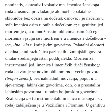
nominativ, akuzativ i vokativ mn. imenica ženskoga
roda a-osnova prevladao je alomorf nepalatalne
sklonidbe bez obzira na dočetak osnove;
i
je načelno u
svih imenica osim u onih s dočetkom
c;
u genitivu jed.
morfem je
i,
a u množinskim oblicima osim češćeg
morfema
i
javlja se i morfrem
e
u imenica s dočetkom
-
ica, -ina, -ija
u žminjskim govorima. Palatalni alomorf
e
jedna je od razlučnica pazinskih i žminjskih govora
unutar središnjega istar. poddijalekta. Morfem za
instrumental jed. imenica i imeničkih riječi ženskoga
roda ostvaruje se novim oblikom
on
u većini govora
(tvojon ženon),
bez naknadnih inovacija, poput
u
u
sjeverozap. labinskim govorima, odn.
o
u preostalim
labinskim govorima i rubnim boljunskim govorima.
Realizacija
un
(u instrumentalu imenica muškoga i sr.
roda) zabilježena je u Vozilićima i Plominu. U genitivu