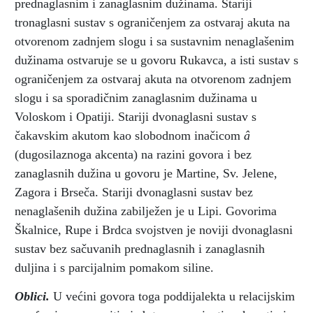
prednaglasnim i zanaglasnim dužinama. Stariji
tronaglasni sustav s ograničenjem za ostvaraj akuta na
otvorenom zadnjem slogu i sa sustavnim nenaglašenim
dužinama ostvaruje se u govoru Rukavca, a isti sustav s
ograničenjem za ostvaraj akuta na otvorenom zadnjem
slogu i sa sporadičnim zanaglasnim dužinama u
Voloskom i Opatiji. Stariji dvonaglasni sustav s
čakavskim akutom kao slobodnom inačicom
â
(dugosilaznoga akcenta) na razini govora i bez
zanaglasnih dužina u govoru je Martine, Sv. Jelene,
Zagora i Brseča. Stariji dvonaglasni sustav bez
nenaglašenih dužina zabilježen je u Lipi. Govorima
Škalnice, Rupe i Brdca svojstven je noviji dvonaglasni
sustav bez sačuvanih prednaglasnih i zanaglasnih
duljina i s parcijalnim pomakom siline.
Oblici.
U većini govora toga poddijalekta u relacijskim