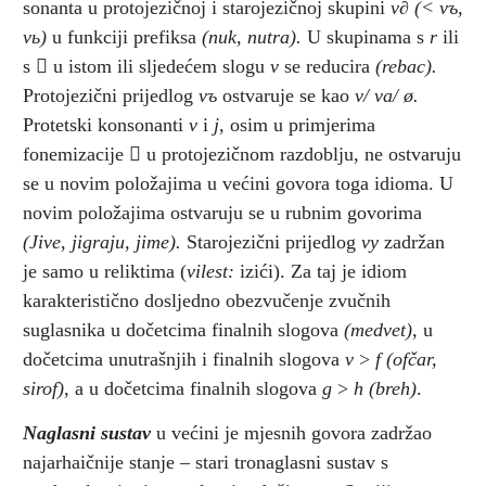
sonanta u protojezičnoj i starojezičnoj skupini
v∂ (< vъ,
vь)
u funkciji prefiksa
(nuk, nutra).
U skupinama s
r
ili
s

u istom ili sljedećem slogu
v
se reducira
(rebac).
Protojezični prijedlog
vъ
ostvaruje se kao
v/ va/ ø.
Protetski konsonanti
v
i
j,
osim u primjerima
fonemizacije

u protojezičnom razdoblju, ne ostvaruju
se u novim položajima u većini govora toga idioma. U
novim položajima ostvaruju se u rubnim govorima
(Jive, jigraju, jime).
Starojezični prijedlog
vy
zadržan
je samo u reliktima (
vilest:
izići). Za taj je idiom
karakteristično dosljedno obezvučenje zvučnih
suglasnika u dočetcima finalnih slogova
(medvet),
u
dočetcima unutrašnjih i finalnih slogova
v
>
f
(ofčar,
sirof),
a u dočetcima finalnih slogova
g
>
h (breh)
.
Naglasni sustav
u većini je mjesnih govora zadržao
najarhaičnije stanje – stari tronaglasni sustav s