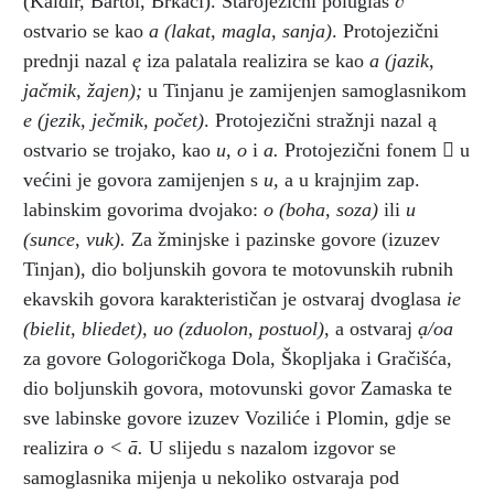
(Kaldir, Bartol, Brkači). Starojezični poluglas ∂
ostvario se kao
a
(lakat, magla, sanja)
. Protojezični
prednji nazal
ę
iza palatala realizira se kao
a
(jazik,
jačmik, žajen);
u Tinjanu je zamijenjen samoglasnikom
e
(jezik, ječmik, počet)
. Protojezični stražnji nazal ą
ostvario se trojako, kao
u, o
i
a.
Protojezični fonem

u
većini je govora zamijenjen s
u,
a u krajnjim zap.
labinskim govorima dvojako:
o
(boha, soza)
ili
u
(sunce, vuk).
Za žminjske i pazinske govore (izuzev
Tinjan), dio boljunskih govora te motovunskih rubnih
ekavskih govora karakterističan je ostvaraj dvoglasa
ie
(bielit, bliedet),
uo
(zduolon, postuol),
a ostvaraj
ạ/oa
za govore Gologoričkoga Dola, Škopljaka i Gračišća,
dio boljunskih govora, motovunski govor Zamaska te
sve labinske govore izuzev Voziliće i Plomin, gdje se
realizira
o < ā.
U slijedu s nazalom izgovor se
samoglasnika mijenja u nekoliko ostvaraja pod