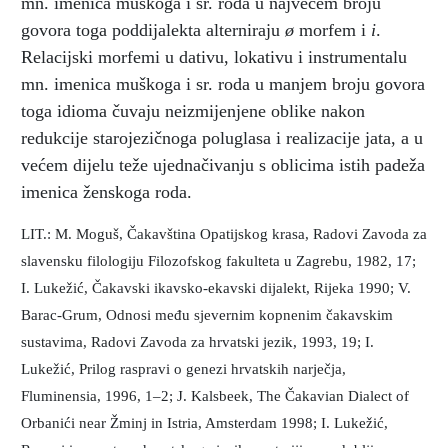
mn. imenica muškoga i sr. roda u najvećem broju
govora toga poddijalekta alterniraju
ø
morfem i
i
.
Relacijski morfemi u dativu, lokativu i instrumentalu
mn. imenica muškoga i sr. roda u manjem broju govora
toga idioma čuvaju neizmijenjene oblike nakon
redukcije starojezičnoga poluglasa i realizacije jata, a u
većem dijelu teže ujednačivanju s oblicima istih padeža
imenica ženskoga roda.
LIT.: M. Moguš, Čakavština Opatijskog krasa, Radovi Zavoda za
slavensku filologiju Filozofskog fakulteta u Zagrebu, 1982, 17;
I. Lukežić, Čakavski ikavsko-ekavski dijalekt, Rijeka 1990; V.
Barac-Grum, Odnosi među sjevernim kopnenim čakavskim
sustavima, Radovi Zavoda za hrvatski jezik, 1993, 19; I.
Lukežić, Prilog raspravi o genezi hrvatskih narječja,
Fluminensia, 1996, 1–2; J. Kalsbeek, The Čakavian Dialect of
Orbanići near Žminj in Istria, Amsterdam 1998; I. Lukežić,