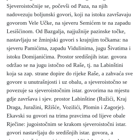
Sjeveroistočnije se, počevši od Paza, na njih
nadovezuju boljunski govori, koji na istoku završavaju
govorom Vele Učke, na sjeveru Semićem te na zapadu
Lesišćinom. Od Bazgalja, najjužnije pazinske točke,
nastavljaju se žminjski govori s krajnjim točkama: na
sjeveru Pamićima, zapadu Vidulinima, jugu Šivatima i
istoku Domijanićima. Prostor središnjih istar. govora
održao se na jugu istočno od Raše, tj. na Labinštini
koja sa zap. strane dopire do rijeke Raše, a zahvaća sve
govore u unutrašnjosti i uz obalu, a sjeveroistočno se
povezuje sa sjeveroistočnim istar. govorima na mjestu
gdje završava i sjev. prostor Labinštine (Ružići, Kraj
Draga, Juražini, Ržišće, Vozilići, Plomin i Zagorje).
Ekavski su govori na trima pravcima od lijeve obale
Rječine: jugoistočnim se krakom sjeveroistočni istar.
govori nastavljaju do središnjih istar. govora, a