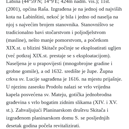
Labina (44°59′N; 14°9′E; 424m nadm. vis.); 11st.
(2001), općina Raša. Izgrađena je na jednoj od najviših
kota na Labinštini, nekoć je bila i jedno od naselja na
njoj s najvećim brojem stanovnika. Stanovništvo se
tradicionalno bavi stočarstvom i poljodjelstvom
(masline), nešto manje pomorstvom, a početkom
XIX.st. u blizini Skitače počinje se eksploatirati ugljen
(već potkraj XIX.st. prestaje se s eksploatacijom).
Naseljena je u prapovijesti (mnogobrojne gradine i
grobne gomile), a od 1632. središte je župe. Župna
crkva sv. Lucije sagrađena je 1616. na mjestu prijašnje.
U njezinu zaseoku Prodolu nalazi se vrlo vrijedna
kapela posvećena sv. Mateju, gotička jednobrodna
građevina s vrlo bogatim zidnim slikama (XIV. i XV.
st.). Zahvaljujući Planinarskom društvu Skitača i
izgrađenom planinarskom domu S. se posljednjih
desetak godina počela revitalizirati.