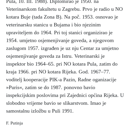
Pula, 10. III. 1988). Diplomirao je 1950. na
Veterinarskom fakultetu u Zagrebu. Prvo je radio u NO
kotara Buje (tada Zona B). Na poč. 1953. osnovao je
veterinarsku stanicu u Bujama i bio njezinim
upraviteljem do 1964. Pri toj stanici organizirao je
1954. umjetno osjemenjivanje goveda, a njegovom
zaslugom 1957. izgrađen je uz nju Centar za umjetno
osjemenjivanje goveda za Istru. Veterinarski je
inspektor bio 1964–65. pri NO kotara Pula, zatim do
kraja 1966. pri NO kotara Rijeka. God. 1967–77.
voditelj kooperacije PIK-a Pazin, Radne oganizacije
»Puris«, zatim se do 1987. ponovno bavio
inspekcijskim poslovima pri Zajednici općina Rijeka. U
slobodno vrijeme bavio se slikarstvom. Imao je
samostalnu izložbu u Puli 1991.
F. Putinja