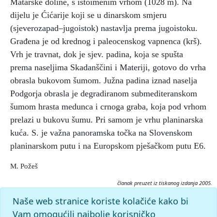
Matarske doline, s istoimenim vrhom (1028 m). Na
dijelu je Ćićarije koji se u dinarskom smjeru
(sjeverozapad–jugoistok) nastavlja prema jugoistoku.
Građena je od krednog i paleocenskog vapnenca (krš).
Vrh je travnat, dok je sjev. padina, koja se spušta
prema naseljima Skadanščini i Materiji, gotovo do vrha
obrasla bukovom šumom. Južna padina iznad naselja
Podgorja obrasla je degradiranom submediteranskom
šumom hrasta medunca i crnoga graba, koja pod vrhom
prelazi u bukovu šumu. Pri samom je vrhu planinarska
kuća. S. je važna panoramska točka na Slovenskom
planinarskom putu i na Europskom pješačkom putu E6.
M. Požeš
članak preuzet iz tiskanog izdanja 2005.
Citiranje:
Naše web stranice koriste kolačiće kako bi
Slavnik.
Istarska enciklopedija (2005), mrežno izdanje.
Vam omogućili najbolje korisničko