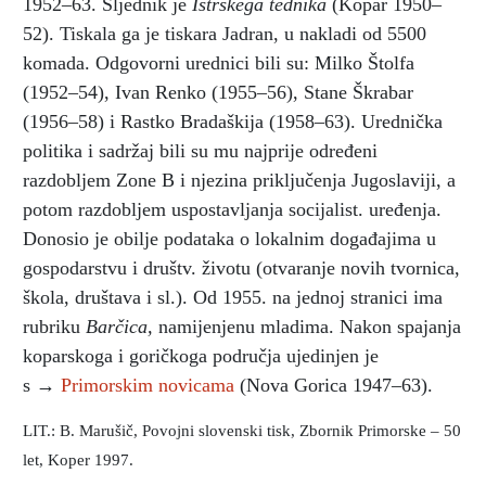
1952–63. Sljednik je
Istrskega tednika
(Kopar 1950–
52). Tiskala ga je tiskara Jadran, u nakladi od 5500
komada. Odgovorni urednici bili su: Milko Štolfa
(1952–54), Ivan Renko (1955–56), Stane Škrabar
(1956–58) i Rastko Bradaškija (1958–63). Urednička
politika i sadržaj bili su mu najprije određeni
razdobljem Zone B i njezina priključenja Jugoslaviji, a
potom razdobljem uspostavljanja socijalist. uređenja.
Donosio je obilje podataka o lokalnim događajima u
gospodarstvu i društv. životu (otvaranje novih tvornica,
škola, društava i sl.). Od 1955. na jednoj stranici ima
rubriku
Barčica,
namijenjenu mladima. Nakon spajanja
koparskoga i goričkoga područja ujedinjen je
s →
Primorskim novicama
(Nova Gorica 1947–63).
LIT.: B. Marušič, Povojni slovenski tisk, Zbornik Primorske – 50
let, Koper 1997.