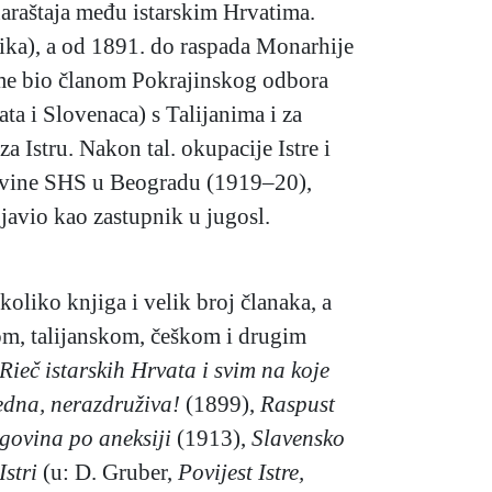
araštaja među istarskim Hrvatima.
ika), a od 1891. do raspada Monarhije
eme bio članom Pokrajinskog odbora
ta i Slovenaca) s Talijanima i za
a Istru. Nakon tal. okupacije Istre i
jevine SHS u Beogradu (1919–20),
ojavio kao zastupnik u jugosl.
ekoliko knjiga i velik broj članaka, a
kom, talijanskom, češkom i drugim
? Rieč istarskih Hrvata i svim na koje
edna, nerazdruživa!
(1899),
Raspust
govina po aneksiji
(1913),
Slavensko
stri
(u: D. Gruber,
Povijest Istre,