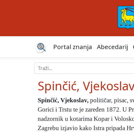
Portal znanja
Abecedarij
Spinčić, Vjekosla
Spinčić, Vjekoslav
,
političar, pisac, 
Gorici i Trstu te je zaređen 1872. U P
nadzornik u kotarima Kopar i Volosko 
Zagrebu izjavio kako Istra pripada Hrv