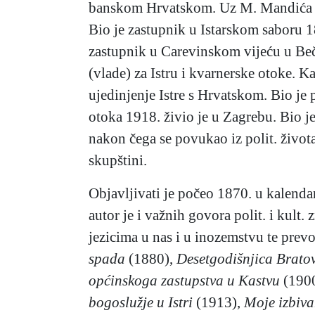
banskom Hrvatskom. Uz M. Mandića i M
Bio je zastupnik u Istarskom saboru 
zastupnik u Carevinskom vijeću u Be
(vlade) za Istru i kvarnerske otoke. 
ujedinjenje Istre s Hrvatskom. Bio je 
otoka 1918. živio je u Zagrebu. Bio 
nakon čega se povukao iz polit. života
skupštini.
Objavljivati je počeo 1870. u kalend
autor je i važnih govora polit. i kul
jezicima u nas i u inozemstvu te prevo
spada
(1880),
Desetgodišnjica Bratovš
općinskoga zastupstva u Kastvu
(190
bogoslužje u Istri
(1913),
Moje izbivan