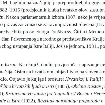
. Laginju najznačajniji je preporoditelj drugoga n
1882–1915 (predsjednik kluba hrvatsko-slov. zastupn
ču. Nakon parlamentarnih izbora 1907. neko je vrij
Kao pravaš zauzimao se za ravnopravnost Slavena (Hrva
predsjednik prosvjetnoga Društva sv. Ćirila i Metoda z
je član Privremenoga narodnoga predstavništva Kral
 zbog ustupanja Istre Italiji. Još se jednom, 1931., p
aru
Istran
. Kao knjiž. i polit. povjesničar napisao je n
t. značaja. Osim na hrvatskom, objavljivao na slovens
dio. Objavio je knjige i brošure:
Hrvatskoj il Italiji
ćine hrvatskih ljudi u Istri
(1885),
Obćina Kastav j
0),
Kraljevina Hrvatska po ‘nagodbi’ / Bosna i Herce
je iz Istre
(1922),
Razvitak narodnoga preporoda u I