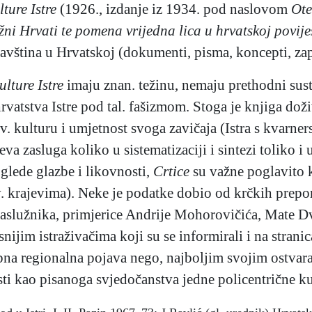
lture Istre
(1926., izdanje iz 1934. pod naslovom
Ote
žni Hrvati te pomena vrijedna lica u hrvatskoj povij
vština u Hrvatskoj (dokumenti, pisma, koncepti, zapisn
ulture Istre
imaju znan. težinu, nemaju prethodni sust
atstva Istre pod tal. fašizmom. Stoga je knjiga doživj
v. kulturu i umjetnost svoga zavičaja (Istra s kvarne
eva zasluga koliko u sistematizaciji i sintezi toliko 
glede glazbe i likovnosti,
Crtice
su važne poglavito k
 krajevima). Neke je podatke dobio od krčkih prepor
aslužnika, primjerice Andrije Mohorovičića, Mate Dv
snijim istraživačima koji su se informirali i na stra
bna regionalna pojava nego, najboljim svojim ostvar
sti kao pisanoga svjedočanstva jedne policentrične ku