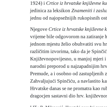
1924) i
Crtice iz hrvatske književne ku
jedinica za leksikon
Znameniti i zaslu
jednu od najopsežnijih rukopisnih osta
Njegove
Crtice iz hrvatske književne k
vrijeme bile odgovorom na zatiranje hrv
jednom mjestu želio obuhvatiti svu hr
različitim izvorima, tako da je Spinčić
Književnopovijesno, u manjoj mjeri i 
narodni preporod u najzapadnijim hrv.
Premude, a i osobno od zastupljenih z
Zahvaljujući Spinčiću, a navlastito ka
Hrvatske danas se ne promatra kao ru
dragocjen sastavni dio hrv. književno