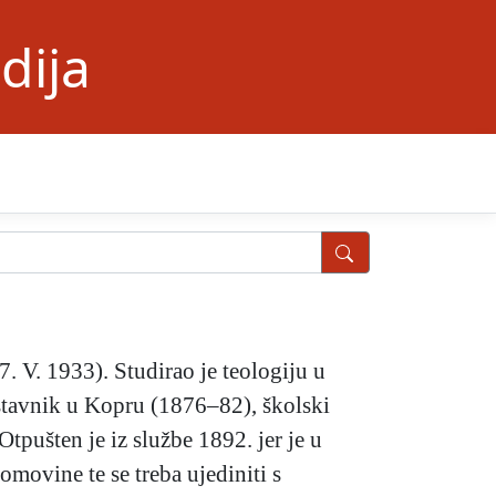
dija
7. V. 1933). Studirao je teologiju u
nastavnik u Kopru (1876–82), školski
tpušten je iz službe 1892. jer je u
omovine te se treba ujediniti s