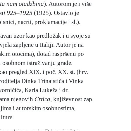
ta nam otadžbina
). Autorom je i više
esti 925–1925
(1925). Ostavio je
ici, nacrti, proklamacije i sl.).
avan uzor kao predložak i u svoje su
ela zapljene u Italiji. Autor je na
rskim otocima), dotad raspršenu po
i u osobnom istraživanju građe.
ao pregled XIX. i poč. XX. st. (hrv.
oditelja Dinka Trinajstića i Vinka
orničića, Karla Lukeža i dr.
nicama njegovih
Crtica,
književnost zap.
ajima i autorskim osobnostima,
lture.