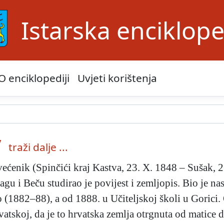
Istarska enciklope
O enciklopediji
Uvjeti korištenja
v
traži dalje ...
svećenik (Spinčići kraj Kastva, 23. X. 1848 – Sušak, 2
ragu i Beču studirao je povijest i zemljopis. Bio je 
(1882–88), a od 1888. u Učiteljskoj školi u Gorici. O
atskoj, da je to hrvatska zemlja otrgnuta od matice d