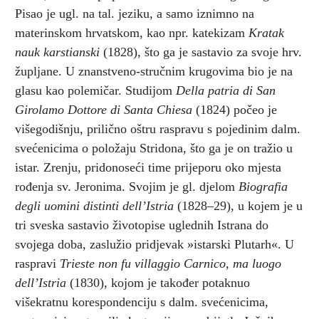
Pisao je ugl. na tal. jeziku, a samo iznimno na
materinskom hrvatskom, kao npr. katekizam
Kratak
nauk karstianski
(1828), što ga je sastavio za svoje hrv.
župljane. U znanstveno-stručnim krugovima bio je na
glasu kao polemičar. Studijom
Della patria di San
Girolamo Dottore di Santa Chiesa
(1824) počeo je
višegodišnju, prilično oštru raspravu s pojedinim dalm.
svećenicima o položaju Stridona, što ga je on tražio u
istar. Zrenju, pridonoseći time prijeporu oko mjesta
rođenja sv. Jeronima. Svojim je gl. djelom
Biografia
degli uomini distinti dell’Istria
(1828–29), u kojem je u
tri sveska sastavio životopise uglednih Istrana do
svojega doba, zaslužio pridjevak »istarski Plutarh«. U
raspravi
Trieste non fu villaggio Carnico, ma luogo
dell’Istria
(1830), kojom je također potaknuo
višekratnu korespondenciju s dalm. svećenicima,