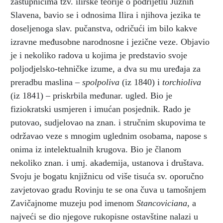
zastupnicima tzv. ilirske teorije o podrijetlu Južnih
Slavena, bavio se i odnosima Ilira i njihova jezika te
doseljenoga slav. pučanstva, odričući im bilo kakve
izravne međusobne narodnosne i jezične veze. Objavio
je i nekoliko radova u kojima je predstavio svoje
poljodjelsko-tehničke izume, a dva su mu uređaja za
preradbu maslina –
spolpoliva
(iz 1840) i
torchioliva
(iz 1841) – priskrbila međunar. ugled. Bio je
fiziokratski usmjeren i imućan posjednik. Rado je
putovao, sudjelovao na znan. i stručnim skupovima te
održavao veze s mnogim uglednim osobama, napose s
onima iz intelektualnih krugova. Bio je članom
nekoliko znan. i umj. akademija, ustanova i društava.
Svoju je bogatu knjižnicu od više tisuća sv. oporučno
zavjetovao gradu Rovinju te se ona čuva u tamošnjem
Zavičajnome muzeju pod imenom
Stancoviciana,
a
najveći se dio njegove rukopisne ostavštine nalazi u