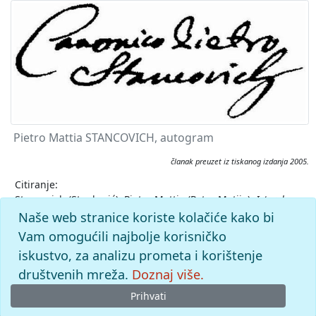
Pietro Mattia STANCOVICH, autogram
članak preuzet iz tiskanog izdanja 2005.
Citiranje:
Stancovich (Stanković), Pietro Mattia (Petar Matija).
Istarska
enciklopedija (2005), mrežno izdanje.
Leksikografski zavod
Naše web stranice koriste kolačiće kako bi
Miroslav Krleža, 2026. Pristupljeno 8.8.2026.
Vam omogućili najbolje korisničko
<https://istra.lzmk.hr/clanak/stancovich-stankovic-pietro-
iskustvo, za analizu prometa i korištenje
mattia-petar-matija->.
društvenih mreža.
Doznaj više.
Prihvati
© 2026
Leksikografski zavod
Miroslav Krleža