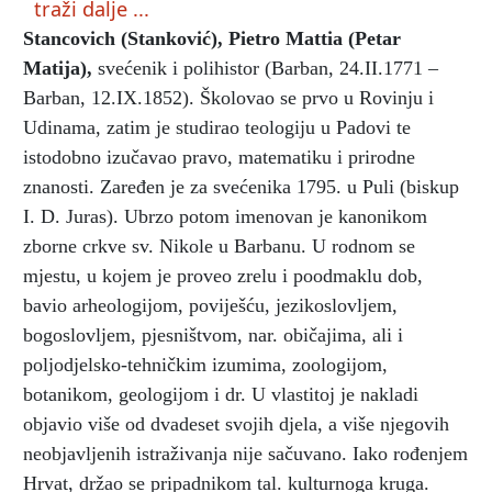
traži dalje ...
Stancovich (Stanković), Pietro Mattia (Petar
Matija)
,
svećenik i polihistor (Barban, 24.II.1771 –
Barban, 12.IX.1852). Školovao se prvo u Rovinju i
Udinama, zatim je studirao teologiju u Padovi te
istodobno izučavao pravo, matematiku i prirodne
znanosti. Zaređen je za svećenika 1795. u Puli (biskup
I. D. Juras). Ubrzo potom imenovan je kanonikom
zborne crkve sv. Nikole u Barbanu. U rodnom se
mjestu, u kojem je proveo zrelu i poodmaklu dob,
bavio arheologijom, poviješću, jezikoslovljem,
bogoslovljem, pjesništvom, nar. običajima, ali i
poljodjelsko-tehničkim izumima, zoologijom,
botanikom, geologijom i dr. U vlastitoj je nakladi
objavio više od dvadeset svojih djela, a više njegovih
neobjavljenih istraživanja nije sačuvano. Iako rođenjem
Hrvat, držao se pripadnikom tal. kulturnoga kruga.