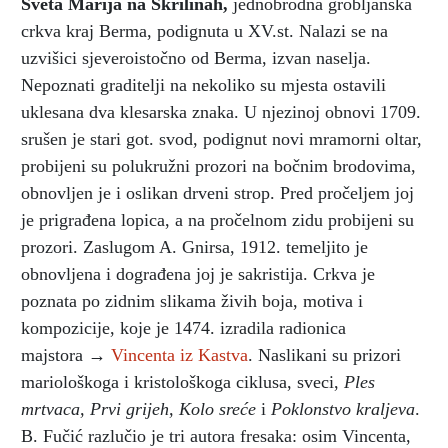
Sveta Marija na Škrilinah
,
jednobrodna grobljanska
crkva kraj Berma, podignuta u XV.st. Nalazi se na
uzvišici sjeveroistočno od Berma, izvan naselja.
Nepoznati graditelji na nekoliko su mjesta ostavili
uklesana dva klesarska znaka. U njezinoj obnovi 1709.
srušen je stari got. svod, podignut novi mramorni oltar,
probijeni su polukružni prozori na bočnim brodovima,
obnovljen je i oslikan drveni strop. Pred pročeljem joj
je prigrađena lopica, a na pročelnom zidu probijeni su
prozori. Zaslugom A. Gnirsa, 1912. temeljito je
obnovljena i dograđena joj je sakristija. Crkva je
poznata po zidnim slikama živih boja, motiva i
kompozicije, koje je 1474. izradila radionica
majstora →
Vincenta iz Kastva
. Naslikani su prizori
mariološkoga i kristološkoga ciklusa, sveci,
Ples
mrtvaca, Prvi grijeh, Kolo sreće
i
Poklonstvo kraljeva
.
B. Fučić razlučio je tri autora fresaka: osim Vincenta,