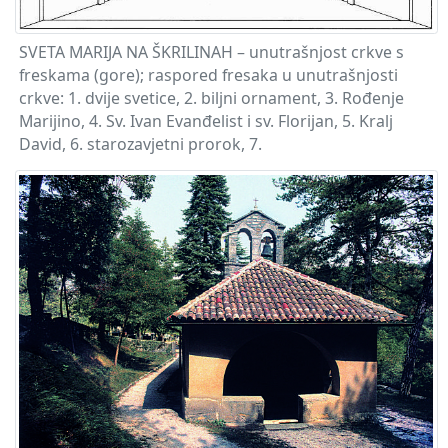
SVETA MARIJA NA ŠKRILINAH – unutrašnjost crkve s
freskama (gore); raspored fresaka u unutrašnjosti
crkve: 1. dvije svetice, 2. biljni ornament, 3. Rođenje
Marijino, 4. Sv. Ivan Evanđelist i sv. Florijan, 5. Kralj
David, 6. starozavjetni prorok, 7.