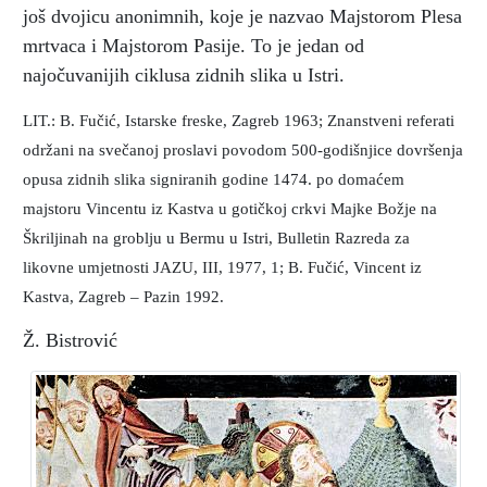
još dvojicu anonimnih, koje je nazvao Majstorom Plesa
mrtvaca i Majstorom Pasije. To je jedan od
najočuvanijih ciklusa zidnih slika u Istri.
LIT.: B. Fučić, Istarske freske, Zagreb 1963; Znanstveni referati
održani na svečanoj proslavi povodom 500-godišnjice dovršenja
opusa zidnih slika signiranih godine 1474. po domaćem
majstoru Vincentu iz Kastva u gotičkoj crkvi Majke Božje na
Škriljinah na groblju u Bermu u Istri, Bulletin Razreda za
likovne umjetnosti JAZU, III, 1977, 1; B. Fučić, Vincent iz
Kastva, Zagreb – Pazin 1992.
Ž. Bistrović