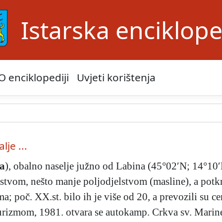
Istarska enciklope
O enciklopediji
Uvjeti korištenja
lje ...
a
), obalno naselje južno od Labina (45°02′N; 14°10′E
rstvom, nešto manje poljodjelstvom (masline), a potkr
ma; poč. XX.st. bilo ih je više od 20, a prevozili su 
turizmom, 1981. otvara se autokamp. Crkva sv. Marine,