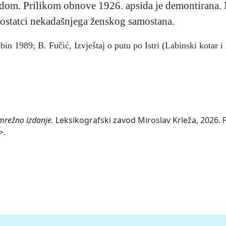
dom. Prilikom obnove 1926. apsida je demontirana. N
i ostatci nekadašnjega ženskog samostana.
bin 1989; B. Fučić, Izvještaj o putu po Istri (Labinski kotar
 mrežno izdanje.
Leksikografski zavod Miroslav Krleža, 2026. P
>.