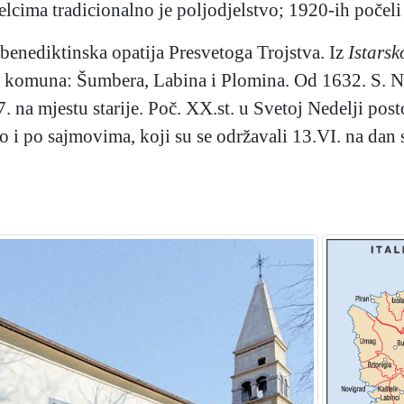
cima tradicionalno je poljodjelstvo; 1920-ih počeli s
a benediktinska opatija Presvetoga Trojstva. Iz
Istars
iju komuna: Šumbera, Labina i Plomina. Od 1632. S. N.
. na mjestu starije. Poč. XX.st. u Svetoj Nedelji pos
to i po sajmovima, koji su se održavali 13.VI. na dan