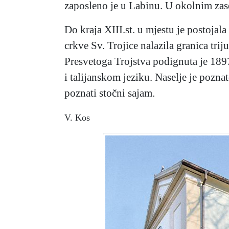
zaposleno je u Labinu. U okolnim zasel
Do kraja XIII.st. u mjestu je postojal
crkve Sv. Trojice nalazila granica tr
Presvetoga Trojstva podignuta je 1897
i talijanskom jeziku. Naselje je pozna
poznati stočni sajam.
V. Kos