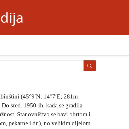
dija
Labinštini (45°9′N; 14°7′E; 281m
 Do sred. 1950-ih, kada se gradila
ažnost. Stanovništvo se bavi obrtom i
m, pekarne i dr.), no velikim dijelom