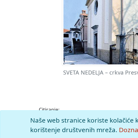
SVETA NEDELJA – crkva Presv
Citiranje:
Sveta Nedelja.
Istarska enciklopedija (2005),
Naše web stranice koriste kolačiće 
<https://istra.lzmk.hr/clanak/sveta-nedelja
korištenje društvenih mreža.
Doznaj