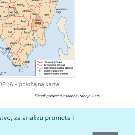
ELJA – položajna karta
članak preuzet iz tiskanog izdanja 2005.
ristupljeno 7.8.2026.
stvo, za analizu prometa i