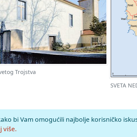
etog Trojstva
SVETA NED
 mrežno izdanje.
Leksikografski zavod Miroslav Krleža, 2026. P
kako bi Vam omogućili najbolje korisničko isku
>.
 više.