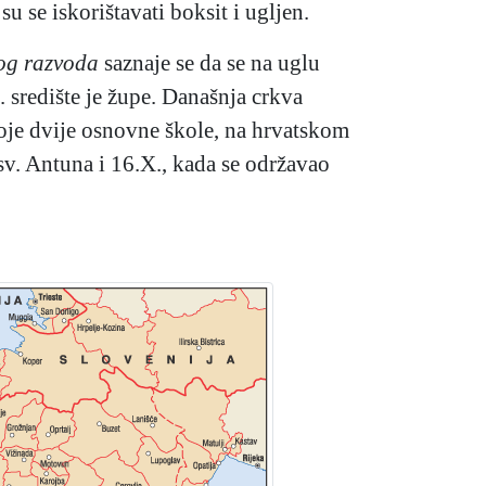
u se iskorištavati boksit i ugljen.
kog razvoda
saznaje se da se na uglu
 središte je župe. Današnja crkva
toje dvije osnovne škole, na hrvatskom
 sv. Antuna i 16.X., kada se održavao