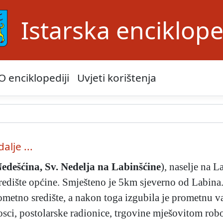
Istarska enciklope
O enciklopediji
Uvjeti korištenja
dalje ...
Nedešćina, Sv. Nedelja na Labinšćine
), naselje na 
središte općine. Smješteno je 5km sjeverno od Labina.
rometno središte, a nakon toga izgubila je prometnu v
osci, postolarske radionice, trgovine mješovitom robo