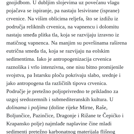
gnojidbom. U dubljim slojevima uz povećanu vlagu
pojačava se ispiranje, pa nastaju lesivirane (isprane)
crvenice. Na višim oblicima reljefa, što se izdižu iz
područja reliktnih crvenica, na vapnencu i dolomitu
nastaju smeđa plitka tla, koja se razvijaju izravno iz
matičnog vapnenca. Na manjim su površinama raširena
eutrična smeđa tla, koja se razvijaju na eolskim
sedimentima. Iako je antropogenizacija crvenica
raznolika i vrlo intenzivna, one nisu bitno promijenile
svojstva, pa Istarsku ploču pokrivaju slabo, srednje i
jako antropogena tla različitih tipova crvenica.
Područje je pretežno poljoprivredno te prikladno za
uzgoj sredozemnih i submediteranskih kultura. U
dolinama
i
poljima
(doline rijeke Mirne, Raše,
Boljunčice, Pazinčice, Dragonje i Rižane te Čepićko i
Krapansko polje) najmlađe naplavine čine mladi
sedimenti pretežno karbonatnog materijala flišnog