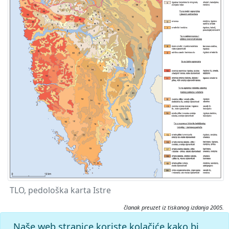
TLO, pedološka karta Istre
članak preuzet iz tiskanog izdanja 2005.
Citiranje:
Naše web stranice koriste kolačiće kako bi