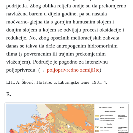
podrijetla. Zbog oblika reljefa ondje su tla prekomjerno
navlažena barem u dijelu godine, pa su nastala
močvarno-glejna tla s gornjim humusnim slojem i
donjim slojem u kojem se odvijaju procesi oksidacije i
redukcije. No, zbog opsežnih melioracijskih zahvata
danas se takva tla drže antropogenim hidromorfnim
tlima (s povremenim ili trajnim prekomjernim
vlaženjem). Područje je pogodno za intenzivnu
poljoprivredu. (→
poljoprivredno zemljište
)
LIT.: A. Škorić, Tla Istre, u: Liburnijske teme, 1981, 4.
R.