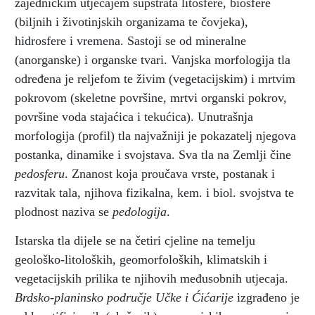
zajedničkim utjecajem supstrata litosfere, biosfere
(biljnih i životinjskih organizama te čovjeka),
hidrosfere i vremena. Sastoji se od mineralne
(anorganske) i organske tvari. Vanjska morfologija tla
određena je reljefom te živim (vegetacijskim) i mrtvim
pokrovom (skeletne površine, mrtvi organski pokrov,
površine voda stajaćica i tekućica). Unutrašnja
morfologija (profil) tla najvažniji je pokazatelj njegova
postanka, dinamike i svojstava. Sva tla na Zemlji čine
pedosferu
. Znanost koja proučava vrste, postanak i
razvitak tala, njihova fizikalna, kem. i biol. svojstva te
plodnost naziva se
pedologija
.
Istarska tla dijele se na četiri cjeline na temelju
geološko-litoloških, geomorfoloških, klimatskih i
vegetacijskih prilika te njihovih međusobnih utjecaja.
Brdsko-planinsko područje
Učke i Ćićarije
izgrađeno je