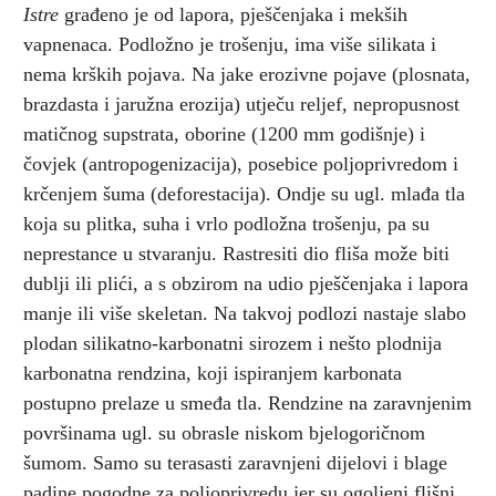
Istre
građeno je od lapora, pješčenjaka i mekših
vapnenaca. Podložno je trošenju, ima više silikata i
nema krških pojava. Na jake erozivne pojave (plosnata,
brazdasta i jaružna erozija) utječu reljef, nepropusnost
matičnog supstrata, oborine (1200 mm godišnje) i
čovjek (antropogenizacija), posebice poljoprivredom i
krčenjem šuma (deforestacija). Ondje su ugl. mlađa tla
koja su plitka, suha i vrlo podložna trošenju, pa su
neprestance u stvaranju. Rastresiti dio fliša može biti
dublji ili plići, a s obzirom na udio pješčenjaka i lapora
manje ili više skeletan. Na takvoj podlozi nastaje slabo
plodan silikatno-karbonatni sirozem i nešto plodnija
karbonatna rendzina, koji ispiranjem karbonata
postupno prelaze u smeđa tla. Rendzine na zaravnjenim
površinama ugl. su obrasle niskom bjelogoričnom
šumom. Samo su terasasti zaravnjeni dijelovi i blage
padine pogodne za poljoprivredu jer su ogoljeni flišni