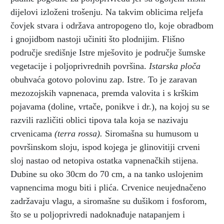
dijelovi izloženi trošenju. Na takvim oblicima reljefa
čovjek stvara i održava antropogeno tlo, koje obradbom
i gnojidbom nastoji učiniti što plodnijim. Flišno
područje središnje Istre mješovito je područje šumske
vegetacije i poljoprivrednih površina.
Istarska ploča
obuhvaća gotovo polovinu zap. Istre. To je zaravan
mezozojskih vapnenaca, premda valovita i s krškim
pojavama (doline, vrtače, ponikve i dr.), na kojoj su se
razvili različiti oblici tipova tala koja se nazivaju
crvenicama
(terra rossa).
Siromašna su humusom u
površinskom sloju, ispod kojega je glinovitiji crveni
sloj nastao od netopiva ostatka vapnenačkih stijena.
Dubine su oko 30cm do 70 cm, a na tanko uslojenim
vapnencima mogu biti i plića. Crvenice neujednačeno
zadržavaju vlagu, a siromašne su dušikom i fosforom,
što se u poljoprivredi nadoknađuje natapanjem i