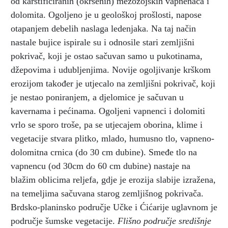
od karstificiranih (okršenih) mezozojskih vapnenaca i
dolomita. Ogoljeno je u geološkoj prošlosti, napose
otapanjem debelih naslaga ledenjaka. Na taj način
nastale bujice ispirale su i odnosile stari zemljišni
pokrivač, koji je ostao sačuvan samo u pukotinama,
džepovima i udubljenjima. Novije ogoljivanje krškom
erozijom također je utjecalo na zemljišni pokrivač, koji
je nestao poniranjem, a djelomice je sačuvan u
kavernama i pećinama. Ogoljeni vapnenci i dolomiti
vrlo se sporo troše, pa se utjecajem oborina, klime i
vegetacije stvara plitko, mlado, humusno tlo, vapneno-
dolomitna crnica (do 30 cm dubine). Smeđe tlo na
vapnencu (od 30cm do 60 cm dubine) nastaje na
blažim oblicima reljefa, gdje je erozija slabije izražena,
na temeljima sačuvana starog zemljišnog pokrivača.
Brdsko-planinsko područje Učke i Ćićarije uglavnom je
područje šumske vegetacije.
Flišno područje središnje