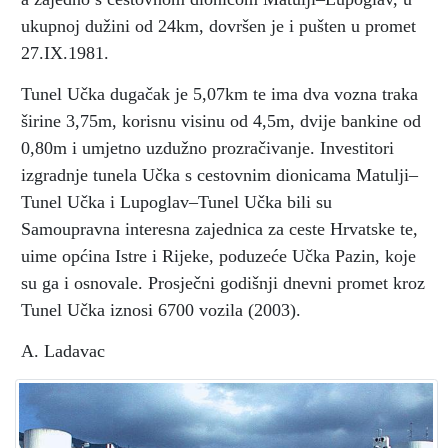
ukupnoj dužini od 24km, dovršen je i pušten u promet
27.IX.1981.
Tunel Učka dugačak je 5,07km te ima dva vozna traka
širine 3,75m, korisnu visinu od 4,5m, dvije bankine od
0,80m i umjetno uzdužno prozračivanje. Investitori
izgradnje tunela Učka s cestovnim dionicama Matulji–
Tunel Učka i Lupoglav–Tunel Učka bili su
Samoupravna interesna zajednica za ceste Hrvatske te,
uime općina Istre i Rijeke, poduzeće Učka Pazin, koje
su ga i osnovale. Prosječni godišnji dnevni promet kroz
Tunel Učka iznosi 6700 vozila (2003).
A. Ladavac