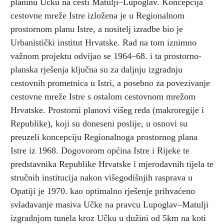
planinu Učku na cesti Matulji–Lupoglav. Koncepcija
cestovne mreže Istre izložena je u Regionalnom
prostornom planu Istre, a nositelj izradbe bio je
Urbanistički institut Hrvatske. Rad na tom iznimno
važnom projektu odvijao se 1964–68. i ta prostorno-
planska rješenja ključna su za daljnju izgradnju
cestovnih prometnica u Istri, a posebno za povezivanje
cestovne mreže Istre s ostalom cestovnom mrežom
Hrvatske. Prostorni planovi višeg reda (makroregije i
Republike), koji su doneseni poslije, u osnovi su
preuzeli koncepciju Regionalnoga prostornog plana
Istre iz 1968. Dogovorom općina Istre i Rijeke te
predstavnika Republike Hrvatske i mjerodavnih tijela te
stručnih institucija nakon višegodišnjih rasprava u
Opatiji je 1970. kao optimalno rješenje prihvaćeno
svladavanje masiva Učke na pravcu Lupoglav–Matulji
izgradnjom tunela kroz Učku u dužini od 5km na koti