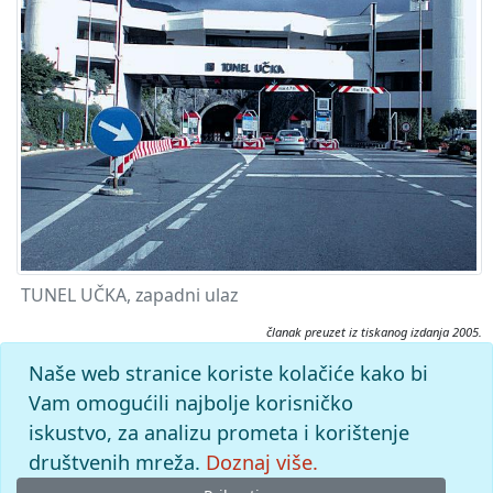
TUNEL UČKA, zapadni ulaz
članak preuzet iz tiskanog izdanja 2005.
Citiranje:
Naše web stranice koriste kolačiće kako bi
Tunel Učka.
Istarska enciklopedija (2005), mrežno izdanje.
Vam omogućili najbolje korisničko
Leksikografski zavod Miroslav Krleža, 2026. Pristupljeno
iskustvo, za analizu prometa i korištenje
6.8.2026. <https://istra.lzmk.hr/clanak/tunel-ucka>.
društvenih mreža.
Doznaj više.