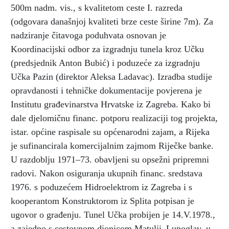
500m nadm. vis., s kvalitetom ceste I. razreda
(odgovara današnjoj kvaliteti brze ceste širine 7m). Za
nadziranje čitavoga poduhvata osnovan je
Koordinacijski odbor za izgradnju tunela kroz Učku
(predsjednik Anton Bubić) i poduzeće za izgradnju
Učka Pazin (direktor Aleksa Ladavac). Izradba studije
opravdanosti i tehničke dokumentacije povjerena je
Institutu građevinarstva Hrvatske iz Zagreba. Kako bi
dale djelomičnu financ. potporu realizaciji tog projekta,
istar. općine raspisale su općenarodni zajam, a Rijeka
je sufinancirala komercijalnim zajmom Riječke banke.
U razdoblju 1971–73. obavljeni su opsežni pripremni
radovi. Nakon osiguranja ukupnih financ. sredstava
1976. s poduzećem Hidroelektrom iz Zagreba i s
kooperantom Konstruktorom iz Splita potpisan je
ugovor o građenju. Tunel Učka probijen je 14.V.1978.,
a zajedno s cestovnom dionicom Matulji–Lupoglav, u