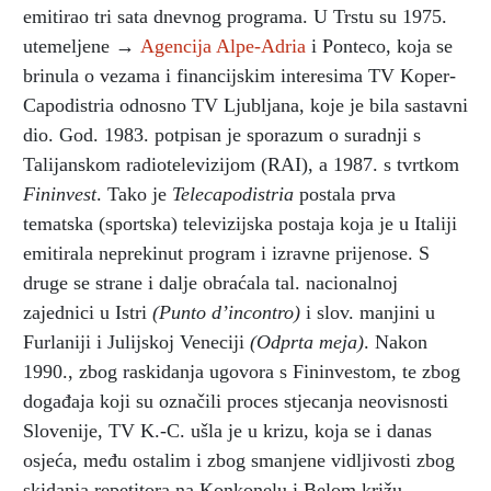
emitirao tri sata dnevnog programa. U Trstu su 1975.
utemeljene →
Agencija Alpe-Adria
i Ponteco, koja se
brinula o vezama i financijskim interesima TV Koper-
Capodistria odnosno TV Ljubljana, koje je bila sastavni
dio. God. 1983. potpisan je sporazum o suradnji s
Talijanskom radiotelevizijom (RAI), a 1987. s tvrtkom
Fininvest
. Tako je
Telecapodistria
postala prva
tematska (sportska) televizijska postaja koja je u Italiji
emitirala neprekinut program i izravne prijenose. S
druge se strane i dalje obraćala tal. nacionalnoj
zajednici u Istri
(Punto d’incontro)
i slov. manjini u
Furlaniji i Julijskoj Veneciji
(Odprta meja)
. Nakon
1990., zbog raskidanja ugovora s Fininvestom, te zbog
događaja koji su označili proces stjecanja neovisnosti
Slovenije, TV K.-C. ušla je u krizu, koja se i danas
osjeća, među ostalim i zbog smanjene vidljivosti zbog
skidanja repetitora na Konkonelu i Belom križu.