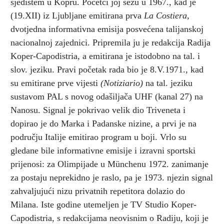
sjedištem u Kopru. Početci joj sežu u 1967., kad je
(19.XII) iz Ljubljane emitirana prva
La Costiera,
dvotjedna informativna emisija posvećena talijanskoj
nacionalnoj zajednici. Pripremila ju je redakcija Radija
Koper-Capodistria, a emitirana je istodobno na tal. i
slov. jeziku. Pravi početak rada bio je 8.V.1971., kad
su emitirane prve vijesti
(Notiziario)
na tal. jeziku
sustavom PAL s novog odašiljača UHF (kanal 27) na
Nanosu. Signal je pokrivao velik dio Triveneta i
dopirao je do Marka i Padanske nizine, a prvi je na
području Italije emitirao program u boji. Vrlo su
gledane bile informativne emisije i izravni sportski
prijenosi: za Olimpijade u Münchenu 1972. zanimanje
za postaju neprekidno je raslo, pa je 1973. njezin signal
zahvaljujući nizu privatnih repetitora dolazio do
Milana. Iste godine utemeljen je TV Studio Koper-
Capodistria, s redakcijama neovisnim o Radiju, koji je