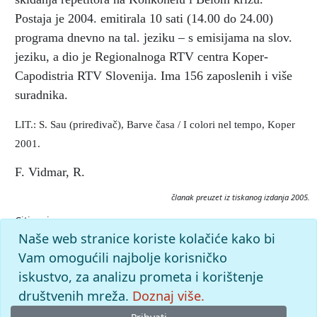
Postaja je 2004. emitirala 10 sati (14.00 do 24.00)
programa dnevno na tal. jeziku – s emisijama na slov.
jeziku, a dio je Regionalnoga RTV centra Koper-
Capodistria RTV Slovenija. Ima 156 zaposlenih i više
suradnika.
LIT.: S. Sau (priređivač), Barve časa / I colori nel tempo, Koper
2001.
F. Vidmar, R.
članak preuzet iz tiskanog izdanja 2005.
Citiranje:
TV Koper-Capodistria.
Istarska enciklopedija (2005), mrežno
Naše web stranice koriste kolačiće kako bi
izdanje.
Leksikografski zavod Miroslav Krleža, 2026.
Vam omogućili najbolje korisničko
Pristupljeno 8.8.2026. <https://istra.lzmk.hr/clanak/tv-koper-
iskustvo, za analizu prometa i korištenje
capodistria>.
društvenih mreža.
Doznaj više.