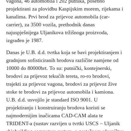
vagona, 46 automobila i 202 putnika, posebno
projektirani za plovidbu Kaspijskim morem, rijekama i
kanalima. Prvi brod za prijevoz automobila (car-
carrier), za 3500 vozila, prethodnik danas
najuspješnijega Uljanikova tržišnoga proizvoda,
izgrađen je 1987.
Danas je U.B. d.d. tvrtka koja se bavi projektiranjem i
gradnjom sofisticiranih brodova različite namjene od
10000 do 80000brt. To su: putnički, kontejnerski,
brodovi za prijevoz tekućih tereta, ro-ro brodovi,
trajekti za prijevoz vagona, brodovi za prijevoz žive
stoke te brodovi za prijevoz automobila i kamiona.
U.B. d.d. usvojilo je standard ISO 9001. U
projektiranju i konstruiranju brodova koristi se
najmodernijim inačicama CAD-CAM alata te
TRIDENT-a (sustav razvijen u tvrtki USCS – Uljanik