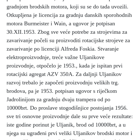
gradnjom brodskih motora, koji su se do tada uvozili.
Otkupljena je licencija za gradnju danskih sporohodnih
motora Burmeister i Wain, a ugovor je potpisan
30.XII.1953. Zbog sve veće potrebe za strojevima za
zavarivanje počeli su proizvoditi rotacijske strojeve za
zavarivanje po licenciji Alfreda Foskia. Stvaranje
elektroproizvodnje, treće važne Uljanikove
proizvodnje, otpočelo je 1953., kada je ispitan prvi
rotacijski agregat AZV 350A. Za daljnji Uljanikov
razvoj trebalo je započeti proizvodnju velikih trg.
brodova, pa je 1953. potpisan ugovor s riječkom
Jadrolinijom za gradnju dvaju trampera od po
10000brt. Do proslave stogodišnjice postojanja 1956.
sve tri osnovne proizvodnje dale su prve veće rezultate:
iste godine porinut je Uljanik, brod od 10000brt, a u
njega su ugrađeni prvi veliki Uljanikov brodski motor i