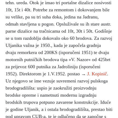
tehn. ureda. Otok je imao tri portalne dizalice nosivosti
10t, 15t i 40t. Potrebe za remontom i dokovanjem bile
su velike, pa su tri suha doka, jedina na Jadranu,
odmah stavljena u pogon. Opsluživale su ih stare austr.
parne dizalice na tračnicama od 10t, 30t i 50t. Godišnje
se u tom razdoblju dokovalo oko 60 brodova. Za razvoj
Uljanika važna je 1950., kada je započela gradnja
dvaju remorkera od 200KS (isporučeni 1951) te dvaju
motornih putničkih brodova tipa »V. Nazor« od 425brt
za prijevoz 600 putnika za Jadroliniju (isporučeni
1952). Direktorom je 1.V.1952. postao →
J. Kopinič
.
Uz njegovo se ime vezuje suvremeni razvoj pulskoga
brodogradilišta: uspio je zaokružiti proizvodnju
brodske opreme i nametnuti modernu izgradnju
brodskih trupova potpuno zavarene konstrukcije. Iduće
je godine Uljanik, a i ostala brodogradilišta, prestao biti
pod upravom CUB-a, te je odlučeno da se započne s