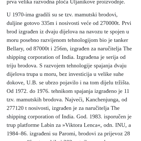
prva velika razvodna ploča Uljanikove proizvodnje.
U 1970-ima gradili su se tzv. mamutski brodovi,
duljine gotovo 335m i nosivosti veće od 270000t. Prvi
brod izgrađen iz dvaju dijelova na navozu te spojen u
moru posebno razvijenom tehnologijom bio je tanker
Bellary, od 87000t i 256m, izgrađen za naručitelja The
shipping corporation of India. Izgrađena je serija od
triju brodova. S razvojem tehnologije spajanja dvaju
dijelova trupa u moru, bez investicija u velike suhe
dokove, U.B. se ubrzo pojavilo i na tom dijelu tržišta.
Od 1972. do 1976. tehnikom spajanja izgrađeno je 11
tzv. mamutskih brodova. Najveći, Kanchenjunga, od
277120 t nosivosti, izgrađen je za naručitelja The
shipping corporation of India. God. 1983. isporučen je
trup platforme Labin za »Viktora Lenca«, odn. INU, a
1984–86. izgrađeni su Paromi, brodovi za prijevoz 28