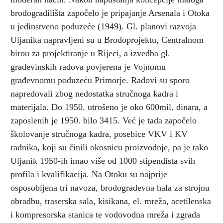
brodogradilišta započelo je pripajanje Arsenala i Otoka
u jedinstveno poduzeće (1949). Gl. planovi razvoja
Uljanika napravljeni su u Brodoprojektu, Centralnom
birou za projektiranje u Rijeci, a izvedba gl.
građevinskih radova povjerena je Vojnomu
građevnomu poduzeću Primorje. Radovi su sporo
napredovali zbog nedostatka stručnoga kadra i
materijala. Do 1950. utrošeno je oko 600mil. dinara, a
zaposlenih je 1950. bilo 3415. Već je tada započelo
školovanje stručnoga kadra, posebice VKV i KV
radnika, koji su činili okosnicu proizvodnje, pa je tako
Uljanik 1950-ih imao više od 1000 stipendista svih
profila i kvalifikacija. Na Otoku su najprije
osposobljena tri navoza, brodograđevna hala za strojnu
obradbu, traserska sala, kisikana, el. mreža, acetilenska
i kompresorska stanica te vodovodna mreža i zgrada