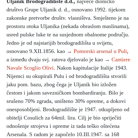
Uljanik Brodogradilište d.d.
,
najveće dioničko
društvo Grupe Uljanik d. d., osnovano 1992. tijekom
zakonske pretvorbe društv. vlasništva. Smješteno je na
prostoru otoka Uljanika (nekada obraslom maslinama),
usred pulske luke te na susjednom obalnome području.
Jedno je od najstarijih brodogradilišta u svijetu,
osnovano 9.XII.1856. kao →
Pomorski arsenal u Puli
,
a između dvaju svj. ratova djelovalo je kao →
Cantiere
Navale Scoglio Olivi
. Nakon kapitulacije Italije 1943.
Nijemci su okupirali Pulu i od brodogradilišta stvorili
jaku pom. bazu, zbog čega je Uljanik bio izložen
čestom i jakom savezničkom bombardiranju. Bilo je
srušeno 70% zgrada, uništeno 30% opreme, a dokovi
onesposobljeni. Brodogradilište je 1947. otkupljeno od
obitelji Cosulich za 64mil. lira. Cilj je bio spriječiti
odnošenje strojeva i opreme iz tada teško oštećena
Arsenala. S radom je započelo 10.III.1947. sa 168