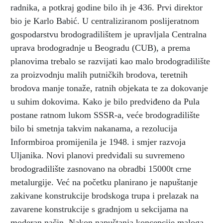
radnika, a potkraj godine bilo ih je 436. Prvi direktor
bio je Karlo Babić. U centraliziranom poslijeratnom
gospodarstvu brodogradilištem je upravljala Centralna
uprava brodogradnje u Beogradu (CUB), a prema
planovima trebalo se razvijati kao malo brodogradilište
za proizvodnju malih putničkih brodova, teretnih
brodova manje tonaže, ratnih objekata te za dokovanje
u suhim dokovima. Kako je bilo predviđeno da Pula
postane ratnom lukom SSSR-a, veće brodogradilište
bilo bi smetnja takvim nakanama, a rezolucija
Informbiroa promijenila je 1948. i smjer razvoja
Uljanika. Novi planovi predviđali su suvremeno
brodogradilište zasnovano na obradbi 15000t crne
metalurgije. Već na početku planirano je napuštanje
zakivane konstrukcije brodskoga trupa i prelazak na
zavarene konstrukcije s gradnjom u sekcijama na
moderan način. Nakon napuštanja koncepcije maloga