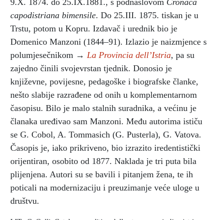
9.X. 1874. do 25.IX.1881., s podnaslovom
Cronaca
capodistriana bimensile
. Do 25.III. 1875. tiskan je u
Trstu, potom u Kopru. Izdavač i urednik bio je
Domenico Manzoni (1844–91). Izlazio je naizmjence s
polumjesečnikom →
La Provincia dell’Istria
, pa su
zajedno činili svojevrstan tjednik. Donosio je
književne, povijesne, pedagoške i biografske članke,
nešto slabije razrađene od onih u komplementarnom
časopisu. Bilo je malo stalnih suradnika, a većinu je
članaka uređivao sam Manzoni. Među autorima ističu
se G. Cobol, A. Tommasich (G. Pusterla), G. Vatova.
Časopis je, iako prikriveno, bio izrazito iredentistički
orijentiran, osobito od 1877. Naklada je tri puta bila
plijenjena. Autori su se bavili i pitanjem žena, te ih
poticali na modernizaciju i preuzimanje veće uloge u
društvu.