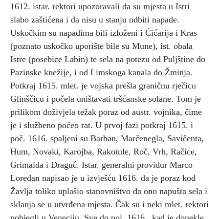
1612. istar. rektori upozoravali da su mjesta u Istri
slabo zaštićena i da nisu u stanju odbiti napade.
Uskočkim su napadima bili izloženi i Ćićarija i Kras
(poznato uskočko uporište bile su Mune), ist. obala
Istre (posebice Labin) te sela na potezu od Puljštine do
Pazinske knežije, i od Limskoga kanala do Žminja.
Potkraj 1615. mlet. je vojska prešla graničnu rječicu
Glinščicu i počela uništavati tršćanske solane. Tom je
prilikom doživjela težak poraz od austr. vojnika, čime
je i službeno počeo rat. U prvoj fazi potkraj 1615. i
poč. 1616. spaljeni su Barban, Marčenegla, Savičenta,
Hum, Novaki, Karojba, Rakotule, Roč, Vrh, Račice,
Grimalda i Draguć. Istar. generalni providur Marco
Loredan napisao je u izvješću 1616. da je poraz kod
Žavlja toliko uplašio stanovništvo da ono napušta sela i
sklanja se u utvrđena mjesta. Čak su i neki mlet. rektori
pobjegli u Veneciju. Sve do pol. 1616., kad je donekle