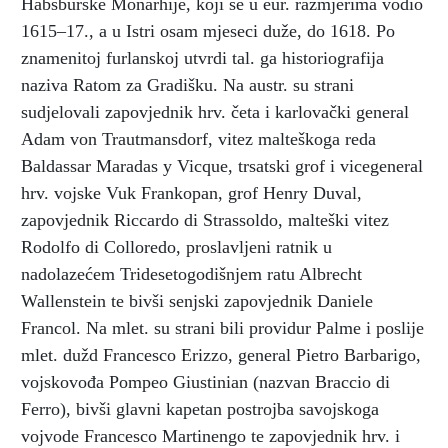
Habsburške Monarhije, koji se u eur. razmjerima vodio
1615–17., a u Istri osam mjeseci duže, do 1618. Po
znamenitoj furlanskoj utvrdi tal. ga historiografija
naziva Ratom za Gradišku. Na austr. su strani
sudjelovali zapovjednik hrv. četa i karlovački general
Adam von Trautmansdorf, vitez malteškoga reda
Baldassar Maradas y Vicque, trsatski grof i vicegeneral
hrv. vojske Vuk Frankopan, grof Henry Duval,
zapovjednik Riccardo di Strassoldo, malteški vitez
Rodolfo di Colloredo, proslavljeni ratnik u
nadolazećem Tridesetogodišnjem ratu Albrecht
Wallenstein te bivši senjski zapovjednik Daniele
Francol. Na mlet. su strani bili providur Palme i poslije
mlet. dužd Francesco Erizzo, general Pietro Barbarigo,
vojskovođa Pompeo Giustinian (nazvan Braccio di
Ferro), bivši glavni kapetan postrojba savojskoga
vojvode Francesco Martinengo te zapovjednik hrv. i