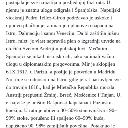
postajala je sve izrazitija u posljednjoj fazi rata. U
njemu je znatnu ulogu odigrala i Španjolska. Napuljski
vicekralj Pedro Tellez-Giron podržavao je uskoke i
njihovo pljačkanje, a imao je i planove o napadu na
Istru, Dalmaciju i samu Veneciju. Da bi zaštitila južnu
Istru, mlet. je vlast napravila plan o izgradnji utvrde na
otočiću Svetom Andriji u puljskoj luci. Međutim,
Španjolci se nikad nisu iskrcali, iako su imali važnu
ulogu u diplomatskim pregovorima. Mir je sklopljen
6.IX.1617. u Parizu, a poslije je potvrđen u Madridu.
No, nije se odnosio i na Istru, gdje je rat nastavljen sve
do travnja 1618., kad je Mletačka Republika morala
Austriji prepustiti Žminj, Brseč, Mošćenice i Tinjan. U.
r. najviše je uništio Rašporski kapetanat i Pazinsku
knežiju. U ratu je ubijeno 30–50% stanovništva i 90–
99% stoke, porušeno ili spaljeno 60–90% kuća,
napušteno 90–98% zemljišnih površina. Potaknuo je