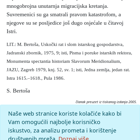
mnogobrojna unutarnja migracijska kretanja.
Suvremenici su ga smatrali pravom katastrofom, a
njegove su se posljedice još dugo osjećale u čitavoj
Istri.
LIT.: M. Bertoša, Uskočki rat i slom istarskog gospodarstva,
Jadranski zbornik, 1975, 9; isti, Pisma i poruke istarskih rektora,
Monumenta spectantia historiam Slavorum Meridionalium,
JAZU, Zagreb 1979, knj. 52, sv. 1; isti, Jedna zemlja, jedan rat.
Istra 1615.–1618., Pula 1986.
S. Bertoša
članak preuzet iz tiskanog izdanja 2005.
Citiranje:
Naše web stranice koriste kolačiće kako bi
Uskočki rat.
Istarska enciklopedija (2005), mrežno izdanje.
Vam omogućili najbolje korisničko
Leksikografski zavod Miroslav Krleža, 2026. Pristupljeno
iskustvo, za analizu prometa i korištenje
8.8.2026. <https://istra.lzmk.hr/clanak/uskocki-rat>.
društvenih mreža.
Doznaj više.