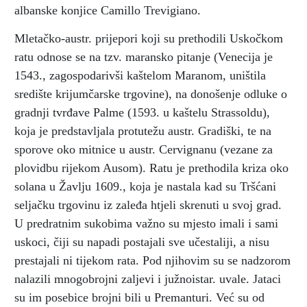
albanske konjice Camillo Trevigiano.
Mletačko-austr. prijepori koji su prethodili Uskočkom
ratu odnose se na tzv. maransko pitanje (Venecija je
1543., zagospodarivši kaštelom Maranom, uništila
središte krijumčarske trgovine), na donošenje odluke o
gradnji tvrđave Palme (1593. u kaštelu Strassoldu),
koja je predstavljala protutežu austr. Gradiški, te na
sporove oko mitnice u austr. Cervignanu (vezane za
plovidbu rijekom Ausom). Ratu je prethodila kriza oko
solana u Žavlju 1609., koja je nastala kad su Tršćani
seljačku trgovinu iz zaleđa htjeli skrenuti u svoj grad.
U predratnim sukobima važno su mjesto imali i sami
uskoci, čiji su napadi postajali sve učestaliji, a nisu
prestajali ni tijekom rata. Pod njihovim su se nadzorom
nalazili mnogobrojni zaljevi i južnoistar. uvale. Jataci
su im posebice brojni bili u Premanturi. Već su od