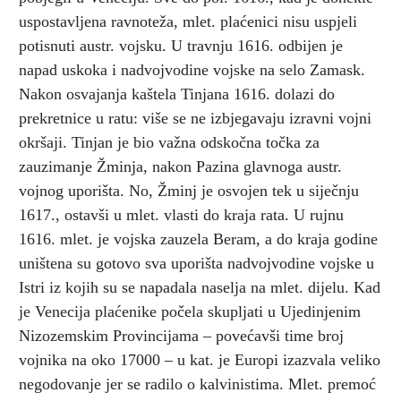
uspostavljena ravnoteža, mlet. plaćenici nisu uspjeli
potisnuti austr. vojsku. U travnju 1616. odbijen je
napad uskoka i nadvojvodine vojske na selo Zamask.
Nakon osvajanja kaštela Tinjana 1616. dolazi do
prekretnice u ratu: više se ne izbjegavaju izravni vojni
okršaji. Tinjan je bio važna odskočna točka za
zauzimanje Žminja, nakon Pazina glavnoga austr.
vojnog uporišta. No, Žminj je osvojen tek u siječnju
1617., ostavši u mlet. vlasti do kraja rata. U rujnu
1616. mlet. je vojska zauzela Beram, a do kraja godine
uništena su gotovo sva uporišta nadvojvodine vojske u
Istri iz kojih su se napadala naselja na mlet. dijelu. Kad
je Venecija plaćenike počela skupljati u Ujedinjenim
Nizozemskim Provincijama – povećavši time broj
vojnika na oko 17000 – u kat. je Europi izazvala veliko
negodovanje jer se radilo o kalvinistima. Mlet. premoć