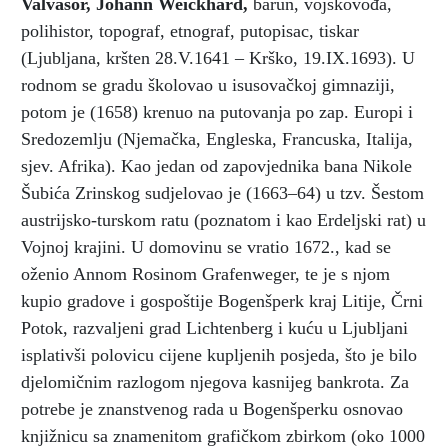
Valvasor, Johann Weickhard
,
barun, vojskovođa,
polihistor, topograf, etnograf, putopisac, tiskar
(Ljubljana, kršten 28.V.1641 – Krško, 19.IX.1693). U
rodnom se gradu školovao u isusovačkoj gimnaziji,
potom je (1658) krenuo na putovanja po zap. Europi i
Sredozemlju (Njemačka, Engleska, Francuska, Italija,
sjev. Afrika). Kao jedan od zapovjednika bana Nikole
Šubića Zrinskog sudjelovao je (1663–64) u tzv. Šestom
austrijsko-turskom ratu (poznatom i kao Erdeljski rat) u
Vojnoj krajini. U domovinu se vratio 1672., kad se
oženio Annom Rosinom Grafenweger, te je s njom
kupio gradove i gospoštije Bogenšperk kraj Litije, Črni
Potok, razvaljeni grad Lichtenberg i kuću u Ljubljani
isplativši polovicu cijene kupljenih posjeda, što je bilo
djelomičnim razlogom njegova kasnijeg bankrota. Za
potrebe je znanstvenog rada u Bogenšperku osnovao
knjižnicu sa znamenitom grafičkom zbirkom (oko 1000