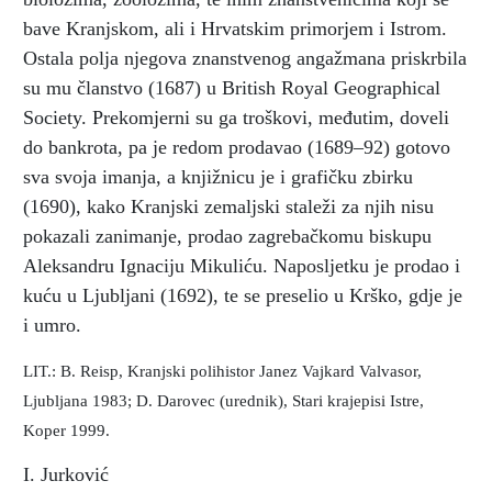
bave Kranjskom, ali i Hrvatskim primorjem i Istrom.
Ostala polja njegova znanstvenog angažmana priskrbila
su mu članstvo (1687) u British Royal Geographical
Society. Prekomjerni su ga troškovi, međutim, doveli
do bankrota, pa je redom prodavao (1689–92) gotovo
sva svoja imanja, a knjižnicu je i grafičku zbirku
(1690), kako Kranjski zemaljski staleži za njih nisu
pokazali zanimanje, prodao zagrebačkomu biskupu
Aleksandru Ignaciju Mikuliću. Naposljetku je prodao i
kuću u Ljubljani (1692), te se preselio u Krško, gdje je
i umro.
LIT.: B. Reisp, Kranjski polihistor Janez Vajkard Valvasor,
Ljubljana 1983; D. Darovec (urednik), Stari krajepisi Istre,
Koper 1999.
I. Jurković