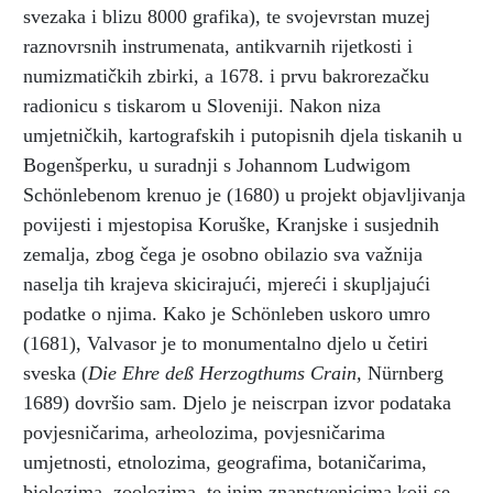
svezaka i blizu 8000 grafika), te svojevrstan muzej
raznovrsnih instrumenata, antikvarnih rijetkosti i
numizmatičkih zbirki, a 1678. i prvu bakrorezačku
radionicu s tiskarom u Sloveniji. Nakon niza
umjetničkih, kartografskih i putopisnih djela tiskanih u
Bogenšperku, u suradnji s Johannom Ludwigom
Schönlebenom krenuo je (1680) u projekt objavljivanja
povijesti i mjestopisa Koruške, Kranjske i susjednih
zemalja, zbog čega je osobno obilazio sva važnija
naselja tih krajeva skicirajući, mjereći i skupljajući
podatke o njima. Kako je Schönleben uskoro umro
(1681), Valvasor je to monumentalno djelo u četiri
sveska (
Die Ehre deß Herzogthums Crain,
Nürnberg
1689) dovršio sam. Djelo je neiscrpan izvor podataka
povjesničarima, arheolozima, povjesničarima
umjetnosti, etnolozima, geografima, botaničarima,
biolozima, zoolozima, te inim znanstvenicima koji se