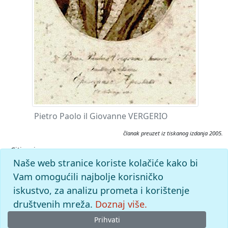
Pietro Paolo il Giovanne VERGERIO
članak preuzet iz tiskanog izdanja 2005.
Citiranje:
Vergerio, Pietro Paolo, ml..
Istarska enciklopedija (2005),
Naše web stranice koriste kolačiće kako bi
mrežno izdanje.
Leksikografski zavod Miroslav Krleža, 2026.
Vam omogućili najbolje korisničko
Pristupljeno 9.8.2026. <https://istra.lzmk.hr/clanak/vergerio-
iskustvo, za analizu prometa i korištenje
pietro-paolo-ml>.
društvenih mreža.
Doznaj više.
Prihvati
© 2026
Leksikografski zavod
Miroslav Krleža