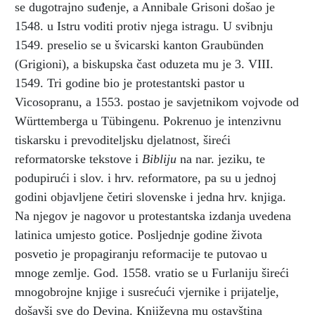
se dugotrajno suđenje, a Annibale Grisoni došao je
1548. u Istru voditi protiv njega istragu. U svibnju
1549. preselio se u švicarski kanton Graubünden
(Grigioni), a biskupska čast oduzeta mu je 3. VIII.
1549. Tri godine bio je protestantski pastor u
Vicosopranu, a 1553. postao je savjetnikom vojvode od
Württemberga u Tübingenu. Pokrenuo je intenzivnu
tiskarsku i prevoditeljsku djelatnost, šireći
reformatorske tekstove i
Bibliju
na nar. jeziku, te
podupirući i slov. i hrv. reformatore, pa su u jednoj
godini objavljene četiri slovenske i jedna hrv. knjiga.
Na njegov je nagovor u protestantska izdanja uvedena
latinica umjesto gotice. Posljednje godine života
posvetio je propagiranju reformacije te putovao u
mnoge zemlje. God. 1558. vratio se u Furlaniju šireći
mnogobrojne knjige i susrećući vjernike i prijatelje,
došavši sve do Devina. Književna mu ostavština