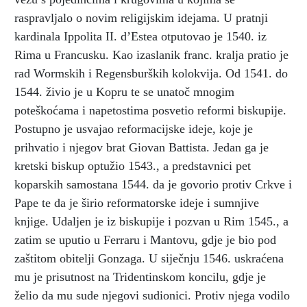
raspravljalo o novim religijskim idejama. U pratnji
kardinala Ippolita II. d’Estea otputovao je 1540. iz
Rima u Francusku. Kao izaslanik franc. kralja pratio je
rad Wormskih i Regensburških kolokvija. Od 1541. do
1544. živio je u Kopru te se unatoč mnogim
poteškoćama i napetostima posvetio reformi biskupije.
Postupno je usvajao reformacijske ideje, koje je
prihvatio i njegov brat Giovan Battista. Jedan ga je
kretski biskup optužio 1543., a predstavnici pet
koparskih samostana 1544. da je govorio protiv Crkve i
Pape te da je širio reformatorske ideje i sumnjive
knjige. Udaljen je iz biskupije i pozvan u Rim 1545., a
zatim se uputio u Ferraru i Mantovu, gdje je bio pod
zaštitom obitelji Gonzaga. U siječnju 1546. uskraćena
mu je prisutnost na Tridentinskom koncilu, gdje je
želio da mu sude njegovi sudionici. Protiv njega vodilo