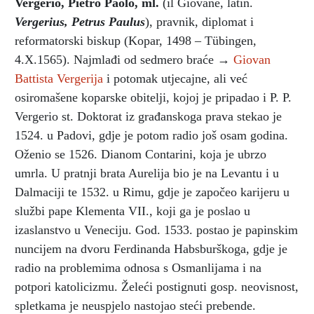
Vergerio, Pietro Paolo, ml.
(il Giovane, latin.
Vergerius, Petrus Paulus
), pravnik, diplomat i
reformatorski biskup (Kopar, 1498 – Tübingen,
4.X.1565). Najmlađi od sedmero braće →
Giovan
Battista Vergerija
i potomak utjecajne, ali već
osiromašene koparske obitelji, kojoj je pripadao i P. P.
Vergerio st. Doktorat iz građanskoga prava stekao je
1524. u Padovi, gdje je potom radio još osam godina.
Oženio se 1526. Dianom Contarini, koja je ubrzo
umrla. U pratnji brata Aurelija bio je na Levantu i u
Dalmaciji te 1532. u Rimu, gdje je započeo karijeru u
službi pape Klementa VII., koji ga je poslao u
izaslanstvo u Veneciju. God. 1533. postao je papinskim
nuncijem na dvoru Ferdinanda Habsburškoga, gdje je
radio na problemima odnosa s Osmanlijama i na
potpori katolicizmu. Želeći postignuti gosp. neovisnost,
spletkama je neuspjelo nastojao steći prebende.