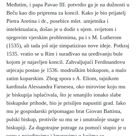
Međutim, i papa Pavao III. potvrdio ga je na dužnosti u
Beču kao dio priprema za koncil. Kako je bio prijatelj
Pietra Aretina i dr., posebice mlet. umjetnika i
intelektualaca, došao je u dodir s njem. svijetom i
njegovim vjerskim problemima, pa i s M. Lutherom
(1535), ali tada još nije simpatizirao nove ideje. Potkraj
1535. vratio se u Rim i surađivao na uređivanju bule
kojom je najavljen koncil. Zahvaljujući Ferdinandovu
utjecaju postao je 1536. modruškim biskupom, a malo
zatim koparskim. Zbog spora s A. Eliom, tajnikom
kardinala Alessandra Farnesea, oko mirovine koju mu
je biskupija isplaćivala, što je smanjilo ionako slabe
biskupske prihode, bio je prisiljen napustiti grad. Iako
mu je gospodarski pripomagao brat Giovan Battista,
pulski biskup, protivile su mu se i unutrašnje snage u
biskupiji. Za dugotrajne potrage za pomoći stupio je u
vezu s pojedincima i krugovima u kojima se