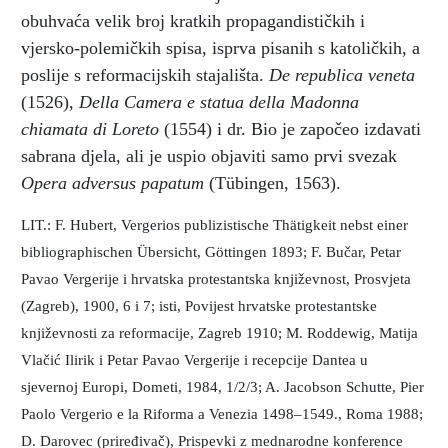
obuhvaća velik broj kratkih propagandističkih i
vjersko-polemičkih spisa, isprva pisanih s katoličkih, a
poslije s reformacijskih stajališta.
De republica veneta
(1526),
Della Camera e statua della Madonna
chiamata di Loreto
(1554) i dr. Bio je započeo izdavati
sabrana djela, ali je uspio objaviti samo prvi svezak
Opera adversus papatum
(Tübingen, 1563).
LIT.: F. Hubert, Vergerios publizistische Thätigkeit nebst einer
bibliographischen Übersicht, Göttingen 1893; F. Bučar, Petar
Pavao Vergerije i hrvatska protestantska književnost, Prosvjeta
(Zagreb), 1900, 6 i 7; isti, Povijest hrvatske protestantske
književnosti za reformacije, Zagreb 1910; M. Roddewig, Matija
Vlačić Ilirik i Petar Pavao Vergerije i recepcije Dantea u
sjevernoj Europi, Dometi, 1984, 1/2/3; A. Jacobson Schutte, Pier
Paolo Vergerio e la Riforma a Venezia 1498–1549., Roma 1988;
D. Darovec (priređivač), Prispevki z mednarodne konference