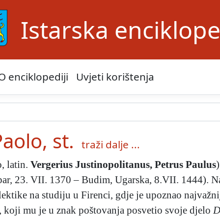
Istarska enciklope
O enciklopediji
Uvjeti korištenja
aolo, st.
traži dalje ...
, latin.
Vergerius Justinopolitanus, Petrus Paulus
par, 23. VII. 1370 – Budim, Ugarska, 8.VII. 1444). N
lektike na studiju u Firenci, gdje je upoznao najva
ni, koji mu je u znak poštovanja posvetio svoje djelo
D