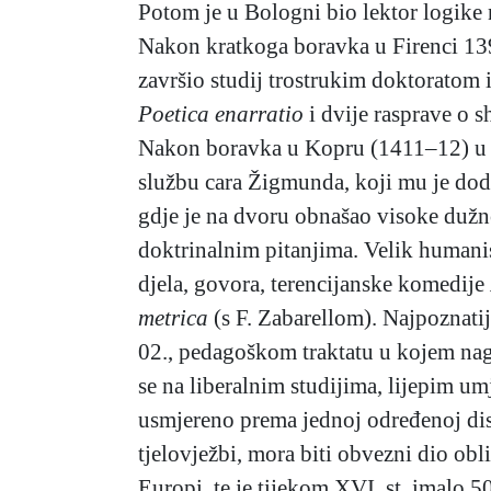
Potom je u Bologni bio lektor logike 
Nakon kratkoga boravka u Firenci 1398
završio studij trostrukim doktoratom i
Poetica enarratio
i dvije rasprave o 
Nakon boravka u Kopru (1411–12) u s
službu cara Žigmunda, koji mu je dod
gdje je na dvoru obnašao visoke dužno
doktrinalnim pitanjima. Velik humanist
djela, govora, terencijanske komedije
metrica
(s F. Zabarellom). Najpoznatij
02., pedagoškom traktatu u kojem nag
se na liberalnim studijima, lijepim um
usmjereno prema jednoj određenoj discip
tjelovježbi, mora biti obvezni dio obl
Europi, te je tijekom XVI. st. imalo 50