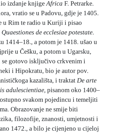
dio izdanje knjige
Africa
F. Petrarke.
ora, vratio se u Padovu, gdje je 1405.
 u Rim te radio u Kuriji i pisao
i
Quaestiones de ecclesiae potestate
.
u 1414–18., a potom je 1418. ušao u
prije u Češku, a potom u Ugarsku,
i se gotovo isključivo crkvenim i
eki i Hipokratu, bio je autor pov.
nističkoga kazališta, i traktat
De arte
is adulescientiae,
pisanom oko 1400–
ostupno svakom pojedincu i temeljiti
ama. Obrazovanje ne smije biti
ika, filozofije, znanosti, umjetnosti i
no 1472., a bilo je cijenjeno u cijeloj