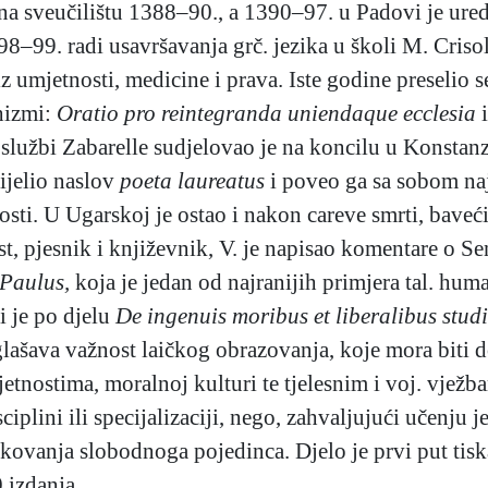
na sveučilištu 1388–90., a 1390–97. u Padovi je ure
–99. radi usavršavanja grč. jezika u školi M. Crisol
z umjetnosti, medicine i prava. Iste godine preselio se
shizmi:
Oratio pro reintegranda uniendaque ecclesia
lužbi Zabarelle sudjelovao je na koncilu u Konstanz
ijelio naslov
poeta laureatus
i poveo ga sa sobom naj
sti. U Ugarskoj je ostao i nakon careve smrti, baveć
, pjesnik i književnik, V. je napisao komentare o Sen
Paulus,
koja je jedan od najranijih primjera tal. huma
i je po djelu
De ingenuis
moribus et liberalibus studi
lašava važnost laičkog obrazovanja, koje mora biti d
jetnostima, moralnoj kulturi te tjelesnim i voj. vježb
lini ili specijalizaciji, nego, zahvaljujući učenju jez
ikovanja slobodnoga pojedinca. Djelo je prvi put tiska
 izdanja.