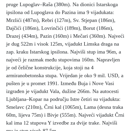
pruge Lupoglav–Raša (380m). Na dionici Istarskoga
ipsilona od Lupoglava do Pazina ima 9 vijadukata:
Mrzlići (487m), Rebri (127m), Sv. Stjepan (186m),
Dajčići (186m), Lovrinčići (189m), Borut (186m),
Drazej (434m), Pazin (160m) i Mečari (360m). Najveći
je dug 522m i visok 125m, vijadukt Limska draga na
zap. kraku Istarskog ipsilona. Najviši stup ima 96m, a
najveći je razmak među stupovima 160m. Napravljen
je od čelične konstrukcije, koja stoji na 4
armiranobetonska stupa. Vrijedan je oko 9 mil. USD, a
pušten je u promet 1991. Između Buja i Nove Vasi
izgrađen je vijadukt Vala, dužine 266m. Na autocesti
Ljubljana–Kopar na području Istre četiri su vijadukta:
Smelavc (210m), Črni kal (1065m), Lama (desna traka
60m, lijeva 75m) i Bivje (555m). Najveći vijadukt Črni
kal ima 12 stupova Y izvedbe za dvije trake. Najviši
mu je stup visok 87,5m.