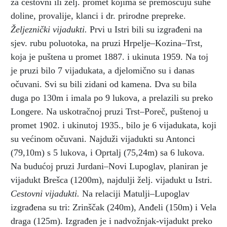
za cestovni ili želj. promet kojima se premošćuju suhe
doline, provalije, klanci i dr. prirodne prepreke.
Željeznički vijadukti.
Prvi u Istri bili su izgrađeni na
sjev. rubu poluotoka, na pruzi Hrpelje–Kozina–Trst,
koja je puštena u promet 1887. i ukinuta 1959. Na toj
je pruzi bilo 7 vijadukata, a djelomično su i danas
očuvani. Svi su bili zidani od kamena. Dva su bila
duga po 130m i imala po 9 lukova, a prelazili su preko
Longere. Na uskotračnoj pruzi Trst–Poreč, puštenoj u
promet 1902. i ukinutoj 1935., bilo je 6 vijadukata, koji
su većinom očuvani. Najduži vijadukti su Antonci
(79,10m) s 5 lukova, i Oprtalj (75,24m) sa 6 lukova.
Na budućoj pruzi Jurdani–Novi Lupoglav, planiran je
vijadukt Brešca (1200m), najdulji želj. vijadukt u Istri.
Cestovni vijadukti.
Na relaciji Matulji–Lupoglav
izgrađena su tri: Zrinščak (240m), Anđeli (150m) i Vela
draga (125m). Izgrađen je i nadvožnjak-vijadukt preko