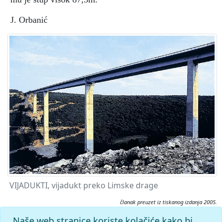
J. Orbanić
VIJADUKTI, vijadukt preko Limske drage
članak preuzet iz tiskanog izdanja 2005.
Citiranje:
Naše web stranice koriste kolačiće kako bi