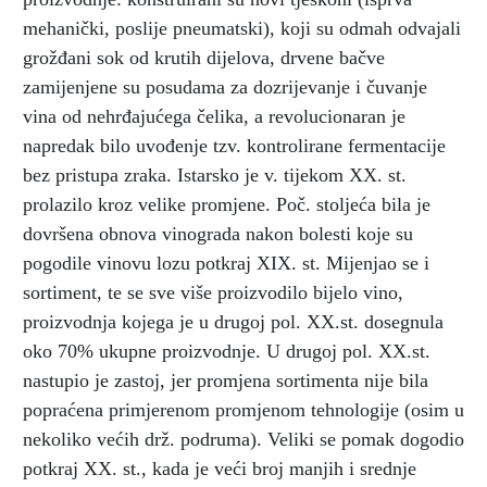
mehanički, poslije pneumatski), koji su odmah odvajali
grožđani sok od krutih dijelova, drvene bačve
zamijenjene su posudama za dozrijevanje i čuvanje
vina od nehrđajućega čelika, a revolucionaran je
napredak bilo uvođenje tzv. kontrolirane fermentacije
bez pristupa zraka. Istarsko je v. tijekom XX. st.
prolazilo kroz velike promjene. Poč. stoljeća bila je
dovršena obnova vinograda nakon bolesti koje su
pogodile vinovu lozu potkraj XIX. st. Mijenjao se i
sortiment, te se sve više proizvodilo bijelo vino,
proizvodnja kojega je u drugoj pol. XX.st. dosegnula
oko 70% ukupne proizvodnje. U drugoj pol. XX.st.
nastupio je zastoj, jer promjena sortimenta nije bila
popraćena primjerenom promjenom tehnologije (osim u
nekoliko većih drž. podruma). Veliki se pomak dogodio
potkraj XX. st., kada je veći broj manjih i srednje