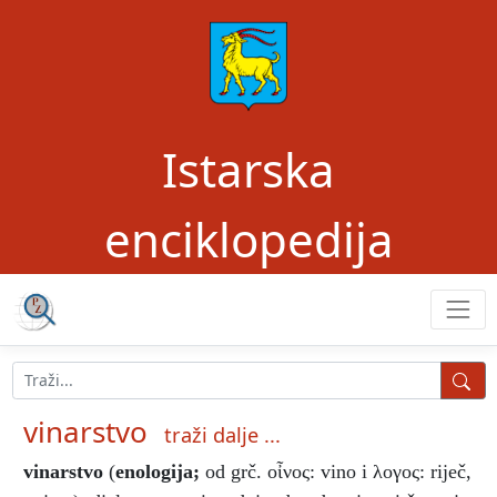
Istarska
enciklopedija
vinarstvo
traži dalje ...
vinarstvo
(
enologija;
od grč. οἶνος: vino i λογος: riječ,