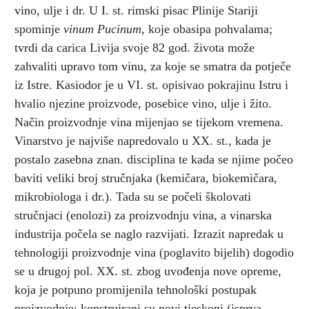
vino, ulje i dr. U I. st. rimski pisac Plinije Stariji
spominje
vinum Pucinum,
koje obasipa pohvalama;
tvrdi da carica Livija svoje 82 god. života može
zahvaliti upravo tom vinu, za koje se smatra da potječe
iz Istre. Kasiodor je u VI. st. opisivao pokrajinu Istru i
hvalio njezine proizvode, posebice vino, ulje i žito.
Način proizvodnje vina mijenjao se tijekom vremena.
Vinarstvo je najviše napredovalo u XX. st., kada je
postalo zasebna znan. disciplina te kada se njime počeo
baviti veliki broj stručnjaka (kemičara, biokemičara,
mikrobiologa i dr.). Tada su se počeli školovati
stručnjaci (enolozi) za proizvodnju vina, a vinarska
industrija počela se naglo razvijati. Izrazit napredak u
tehnologiji proizvodnje vina (poglavito bijelih) dogodio
se u drugoj pol. XX. st. zbog uvođenja nove opreme,
koja je potpuno promijenila tehnološki postupak
proizvodnje: konstruirani su novi tjeskoni (isprva