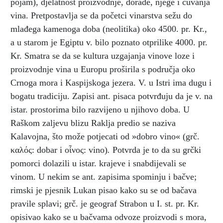
pojam), djelatnost proizvodnje, dorade, njege i čuvanja
vina. Pretpostavlja se da početci vinarstva sežu do
mlađega kamenoga doba (neolitika) oko 4500. pr. Kr.,
a u starom je Egiptu v. bilo poznato otprilike 4000. pr.
Kr. Smatra se da se kultura uzgajanja vinove loze i
proizvodnje vina u Europu proširila s područja oko
Crnoga mora i Kaspijskoga jezera. V. u Istri ima dugu i
bogatu tradiciju. Zapisi ant. pisaca potvrđuju da je v. na
istar. prostorima bilo razvijeno u njihovo doba. U
Raškom zaljevu blizu Raklja predio se naziva
Kalavojna, što može potjecati od »dobro vino« (grč.
καλός: dobar i oἶνος: vino)
.
Potvrda je to da su grčki
pomorci dolazili u istar. krajeve i snabdijevali se
vinom. U nekim se ant. zapisima spominju i bačve;
rimski je pjesnik Lukan pisao kako su se od bačava
pravile splavi; grč. je geograf Strabon u I. st. pr. Kr.
opisivao kako se u bačvama odvoze proizvodi s mora,