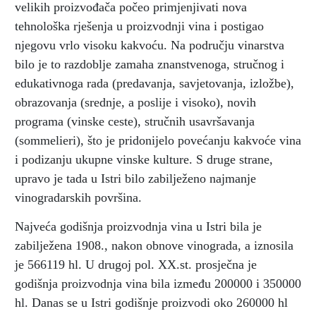
velikih proizvođača počeo primjenjivati nova
tehnološka rješenja u proizvodnji vina i postigao
njegovu vrlo visoku kakvoću. Na području vinarstva
bilo je to razdoblje zamaha znanstvenoga, stručnog i
edukativnoga rada (predavanja, savjetovanja, izložbe),
obrazovanja (srednje, a poslije i visoko), novih
programa (vinske ceste), stručnih usavršavanja
(sommelieri), što je pridonijelo povećanju kakvoće vina
i podizanju ukupne vinske kulture. S druge strane,
upravo je tada u Istri bilo zabilježeno najmanje
vinogradarskih površina.
Najveća godišnja proizvodnja vina u Istri bila je
zabilježena 1908., nakon obnove vinograda, a iznosila
je 566119 hl. U drugoj pol. XX.st. prosječna je
godišnja proizvodnja vina bila između 200000 i 350000
hl. Danas se u Istri godišnje proizvodi oko 260000 hl