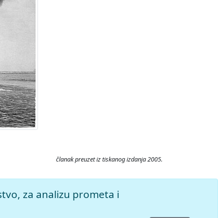
članak preuzet iz tiskanog izdanja 2005.
ristupljeno 8.8.2026.
stvo, za analizu prometa i