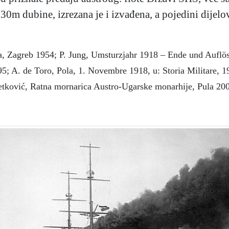
 30m dubine, izrezana je i izvađena, a pojedini dijelov
a, Zagreb 1954; P. Jung, Umsturzjahr 1918 – Ende und Auflös
95; A. de Toro, Pola, 1. Novembre 1918, u: Storia Militare, 1
Petković, Ratna mornarica Austro-Ugarske monarhije, Pula 20