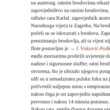
na austroug. ratnim brodovima otkaziv
zapovjedništvo na ratnim brodovima, š
odluke cara KarlaI. zapovjednik austr
Narodnoga vijeća iz Zagreba. Na brodu
počeli su se iskrcavati s brodova. Za
preuzimanju brodovlja, ali ta vijest 
flote postavljen je →
J. Vuković-Podk
među mornarima proširili uvjerenje da 
nadzor i sigurnosne službe; ratni brod
otvorena, što je ubrzalo njegovo potap
ušli su u nenadziranu pulsku luku na j
pričvrstili naljepnu minu s tempirani
nakon čega je on zapovjedio napuštanj
prevrnuo i nakon 14 minuta potonuo.
Nakon rata, zemlje članice Antante ni