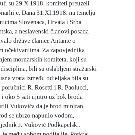
uli su 29.X.1918. komiteti preuzeli
onarhije. Dana 31.XI.1918. na temelju
vnicima Slovenaca, Hrvata i Srba
atska, a neslavenski članovi posada
avalo države članice Antante o
vim očekivanjima. Za zapovjednika
vanjem mornarskih komiteta, koji su
sciplina, bili su oslabljeni stražarski
pusna vrata između odjeljaka bila su
 poručnici R. Rosetti i R. Paolucci,
 i oko 5 sati ujutro uz bok broda
stili Vukovića da je brod miniran,
 Brod se ubrzo napunio vodom,
jednik J. Vuković Podkapelski.
u je među sobom podijelile. Potkraj