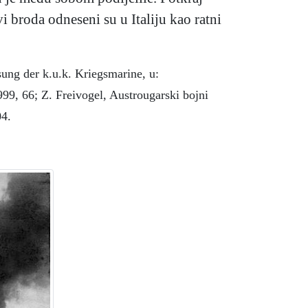
i broda odneseni su u Italiju kao ratni
ung der k.u.k. Kriegsmarine, u:
999, 66; Z. Freivogel, Austrougarski bojni
04.