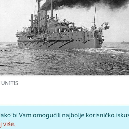
 UNITIS
 mrežno izdanje.
Leksikografski zavod Miroslav Krleža, 2026. P
kako bi Vam omogućili najbolje korisničko isku
>.
 više.