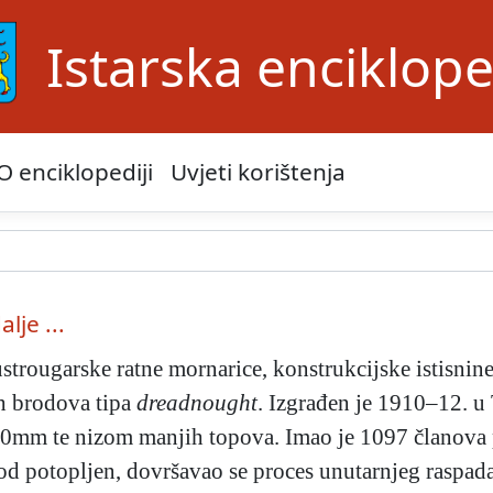
Istarska enciklope
O enciklopediji
Uvjeti korištenja
alje ...
strougarske ratne mornarice, konstrukcijske istisnin
ih brodova tipa
dreadnought
. Izgrađen je 1910–12. u 
mm te nizom manjih topova. Imao je 1097 članova pos
 brod potopljen, dovršavao se proces unutarnjeg rasp