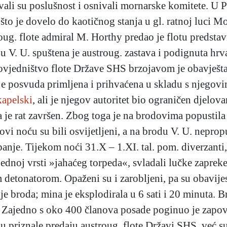
ali su poslušnost i osnivali mornarske komitete. U P
to je dovelo do kaotičnog stanja u gl. ratnoj luci M
oug. flote admiral M. Horthy predao je flotu predsta
 V. U. spuštena je austroug. zastava i podignuta hrv
povjedništvo flote Države SHS brzojavom je obavješt
nije posvuda primljena i prihvaćena u skladu s njego
apelski
, ali je njegov autoritet bio ograničen djelo
je rat završen. Zbog toga je na brodovima popustila di
ovi noću su bili osvijetljeni, a na brodu V. U. nepro
anje. Tijekom noći 31.X – 1.XI. tal. pom. diverzanti,
ednoj vrsti »jahaćeg torpeda«, svladali lučke zapreke
m detonatorom. Opaženi su i zarobljeni, pa su obavije
e broda; mina je eksplodirala u 6 sati i 20 minuta.
 Zajedno s oko 400 članova posade poginuo je zapov
su priznale predaju austroug. flote Državi SHS, već s