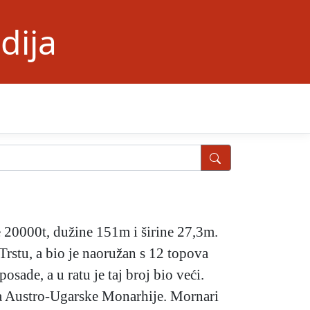
dija
e 20000t, dužine 151m i širine 27,3m.
Trstu, a bio je naoružan s 12 topova
ade, a u ratu je taj broj bio veći.
ada Austro-Ugarske Monarhije. Mornari