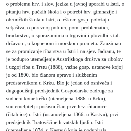
o problemu hrv. i slov. jezika u javnoj uporabi u Istri, o
pitanju hrv. pučkih škola i o potrebi hrv. gimnazije i
obrtničkih škola u Istri, o teškom gosp. položaju
seljaštva, o poreznoj politici, pom. problematici,
brodarstvu, o sporazumima o trgovini i plovidbi s tal.
državom, o kopnenom i morskom prometu. Zauzimao
se za promicanje ribarstva u Istri i na sjev. Jadranu, te
je podupro utemeljenje Austrijskoga društva za ribolov
i uzgoj riba u Trstu (1888), važne gosp. ustanove kojoj
je od 1890. bio članom uprave i službenim
predstavnikom u Krku. Bio je jedan od osnivača i
dugogodišnji predsjednik Gospodarske zadruge za
sudbeni kotar krčki (utemeljena 1886. u Krku),
suutemeljitelj i počasni član prve hrv. čitaonice
(čitalnice) u Istri (ustanovljena 1866. u Kastvu), prvi
predsjednik Bratovšćine hrvatskih ljudi u Istri
(utemeljena 1874. u Kastvu) koja je podupirala