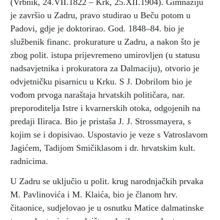
(Vrbnik, 24.VII.1822 – Krk, 25.XII.1904). Gimnaziju
je završio u Zadru, pravo studirao u Beču potom u
Padovi, gdje je doktorirao. God. 1848–84. bio je
službenik financ. prokurature u Zadru, a nakon što je
zbog polit. istupa prijevremeno umirovljen (u statusu
nadsavjetnika i prokuratora za Dalmaciju), otvorio je
odvjetničku pisarnicu u Krku. S J. Dobrilom bio je
vođom prvoga naraštaja hrvatskih političara, nar.
preporoditelja Istre i kvarnerskih otoka, odgojenih na
predaji Iliraca. Bio je pristaša J. J. Strossmayera, s
kojim se i dopisivao. Uspostavio je veze s Vatroslavom
Jagićem, Tadijom Smičiklasom i dr. hrvatskim kult.
radnicima.
U Zadru se uključio u polit. krug narodnjačkih prvaka
M. Pavlinovića i M. Klaića, bio je članom hrv.
čitaonice, sudjelovao je u osnutku Matice dalmatinske