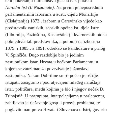
te u pokretanju i uredništvu glasila nar. pokreta
Narodni list
(Il Nazionale).
Na prvim je neposrednim
parlamentarnim izborima u austr. dijelu Monarhije
(Cislajtanija) 1873., izabran u Carevinsko vijeće kao
predstavnik vanjskih, seoskih općina ist. djela Istre
(Liburnija, Pazinština, Kastavština) i kvarnerskih otoka
pobijedivši tal. predstavnika, a potom i na izborima
1879. i 1885., a 1891. odrekao se kandidature u prilog
V. Spinčića. Dugo razdoblje bio je jedinim
zastupnikom istar. Hrvata u bečkom Parlamentu, u
kojem se zauzimao za povezivanje južnoslav.
zastupnika. Nakon Dobriline smrti počeo je oštrije
istupati, zasigurno i pod utjecajem mlađeg naraštaja
istar. političara, među kojima je bio i njegov nećak D.
Trinajstić. U nastupima, interpelacijama u parlamentu,
zahtijevao je rješavanje gosp. i prosvj. problema, te
poglavito nar. prava Hrvata i Slovenaca u Istri, govorio