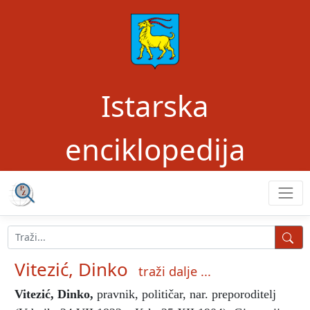
Istarska
enciklopedija
Vitezić, Dinko
traži dalje ...
Vitezić, Dinko
,
pravnik, političar, nar. preporoditelj