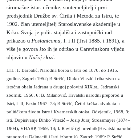
siromašne istar. učenike, suutemeljitelj i prvi
predsjednik Družbe sv. Ćirila i Metoda za Istru, te
1902. član utemeljitelj Staroslavenske akademije u
Krku. Svoja je polit. stajališta i zastupnički rad
prikazao u
Poslanicama,
I. i II (Trst 1885. i 1891), a
više je govora što ih je održao u Carevinskom vijeću
objavio u
Našoj slozi.
LIT.: F. Barbalić, Narodna borba u Istri od 1870. do 1915.
godine, Zagreb 1952; P. Strčić, Dinko Vitezić i ribarstvo uz
istočnu obalu Jadrana u drugoj polovini XIX.st., Jadranski
zbornik, 1966, 6; B. Milanović, Hrvatski narodni preporod u
Istri, I–II, Pazin 1967–73; P. Strčić, Četiri krčka advokata u
političkom životu Istre i Kvarnerskih otoka, Odvjetnik, 1968, 9;
isti, Dopisivanje Dinko Vitezić – Josip Juraj Strossmayer (1874–
1904), VHARP, 1969, 14; I. Ravlić (gl. urednik)Hrvatski narodni
preporod u Dalmaciji i Istri (zbornik), Zagreb 1969; P. Strčić,