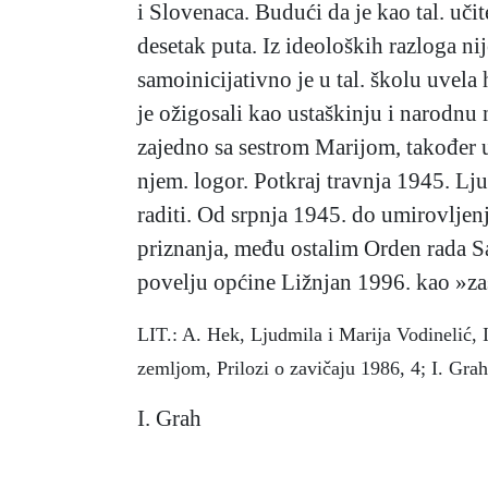
i Slovenaca. Budući da je kao tal. uči
desetak puta. Iz ideoloških razloga ni
samoinicijativno je u tal. školu uvela
je ožigosali kao ustaškinju i narodnu 
zajedno sa sestrom Marijom, također uč
njem. logor. Potkraj travnja 1945. Ljud
raditi. Od srpnja 1945. do umirovljenja
priznanja, među ostalim Orden rada S
povelju općine Ližnjan 1996. kao »za
LIT.: A. Hek, Ljudmila i Marija Vodinelić, 
zemljom, Prilozi o zavičaju 1986, 4; I. Gra
I. Grah