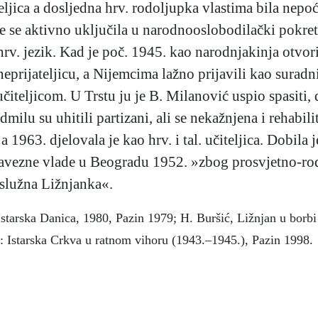
teljica a dosljedna hrv. rodoljupka vlastima bila nep
je se aktivno uključila u narodnooslobodilački pokret.
 hrv. jezik. Kad je poč. 1945. kao narodnjakinja otvori
neprijateljicu, a Nijemcima lažno prijavili kao suradn
iteljicom. U Trstu ju je B. Milanović uspio spasiti, 
milu su uhitili partizani, ali se nekažnjena i rehabilit
 1963. djelovala je kao hrv. i tal. učiteljica. Dobila j
avezne vlade u Beogradu 1952. »zbog prosvjetno-rodo
služna Ližnjanka«.
Istarska Danica, 1980, Pazin 1979; H. Buršić, Ližnjan u borbi
h: Istarska Crkva u ratnom vihoru (1943.–1945.), Pazin 1998.