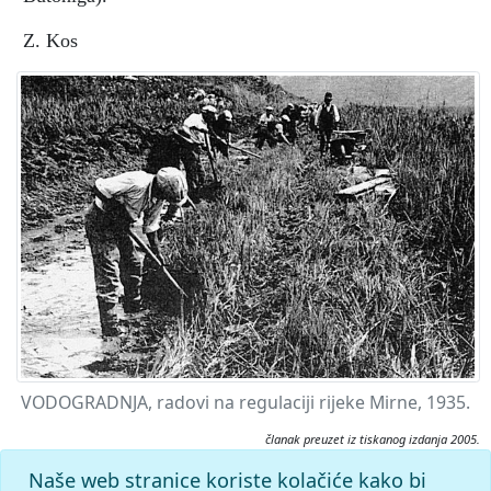
Z. Kos
VODOGRADNJA, radovi na regulaciji rijeke Mirne, 1935.
članak preuzet iz tiskanog izdanja 2005.
Citiranje:
Naše web stranice koriste kolačiće kako bi