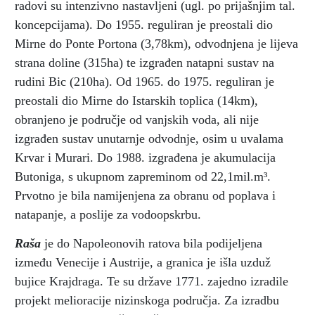
radovi su intenzivno nastavljeni (ugl. po prijašnjim tal.
koncepcijama). Do 1955. reguliran je preostali dio
Mirne do Ponte Portona (3,78km), odvodnjena je lijeva
strana doline (315ha) te izgrađen natapni sustav na
rudini Bic (210ha). Od 1965. do 1975. reguliran je
preostali dio Mirne do Istarskih toplica (14km),
obranjeno je područje od vanjskih voda, ali nije
izgrađen sustav unutarnje odvodnje, osim u uvalama
Krvar i Murari. Do 1988. izgrađena je akumulacija
Butoniga, s ukupnom zapreminom od 22,1mil.m³.
Prvotno je bila namijenjena za obranu od poplava i
natapanje, a poslije za vodoopskrbu.
Raša
je do Napoleonovih ratova bila podijeljena
između Venecije i Austrije, a granica je išla uzduž
bujice Krajdraga. Te su države 1771. zajedno izradile
projekt melioracije nizinskoga područja. Za izradbu