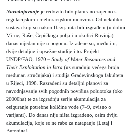
Navodnjavanje
je redovito bilo planirano zajedno s
regulacijskim i melioracijskim radovima. Od nekoliko
sustava koji su nakon II.svj. rata bili izgrađeni (u dolini
Mirne, Raše, Čepićkoga polja i u okolici Rovinja)
danas nijedan nije u pogonu. Izrađene su, međutim,
dvije detaljne i opsežne studije i to: Projekt
UNDP/FAO, 1970 –
Study of Water Resources and
Their Exploitation in Istra
(uz suradnju većega broja
međunar. stručnjaka) i studija Građevinskoga fakulteta
u Rijeci, 1998. Razrađeni su detaljni planovi za
navodnjavanje svih pogodnih površina poluotoka (oko
20000ha) te za izgradnju serije akumulacija za
osiguranje potrebne količine vode (7–9, ovisno o
varijanti). Do danas nije ništa izgrađeno, osim dviju
akumulacija, koje se ne rabe za natapanje (Letaj i
Butoniga).