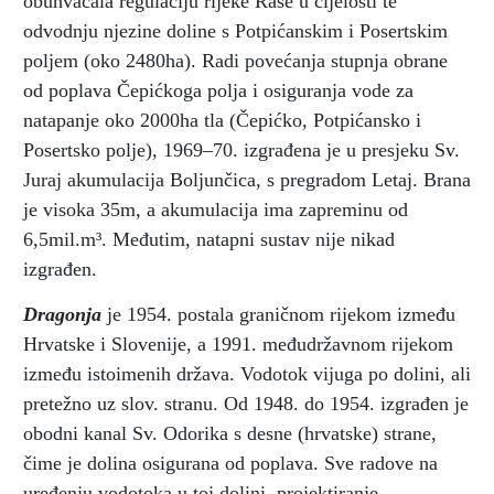
obuhvaćala regulaciju rijeke Raše u cijelosti te
odvodnju njezine doline s Potpićanskim i Posertskim
poljem (oko 2480ha). Radi povećanja stupnja obrane
od poplava Čepićkoga polja i osiguranja vode za
natapanje oko 2000ha tla (Čepićko, Potpićansko i
Posertsko polje), 1969–70. izgrađena je u presjeku Sv.
Juraj akumulacija Boljunčica, s pregradom Letaj. Brana
je visoka 35m, a akumulacija ima zapreminu od
6,5mil.m³. Međutim, natapni sustav nije nikad
izgrađen.
Dragonja
je 1954. postala graničnom rijekom između
Hrvatske i Slovenije, a 1991. međudržavnom rijekom
između istoimenih država. Vodotok vijuga po dolini, ali
pretežno uz slov. stranu. Od 1948. do 1954. izgrađen je
obodni kanal Sv. Odorika s desne (hrvatske) strane,
čime je dolina osigurana od poplava. Sve radove na
uređenju vodotoka u toj dolini, projektiranje