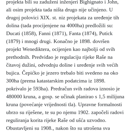
projekta bili su zaduženi inženjeri Bighignato i John,
ali osim projekta tada ništa drugo nije učinjeno. U
drugoj polovici XIX. st. niz projekata za uređenje tih
dolina (tada procijenjene na 4000ha) predložili su:
Ducati (1858), Fanni (1871), Fanta (1874), Putick
(1879) i mnogi drugi. Konačno je 1898. dovršen
projekt Wenediktera, ocijenjen kao najbolji od svih
prethodnih. Predviđao je regulaciju rijeke Raše na
čitavoj dužini, odvodnju doline i uređenje svih većih
bujica. Čepićko je jezero trebalo biti svedeno na oko
300ha (prema katastarskim podatcima iz 1898.
pokrivalo je 593ha). Predračun svih radova iznosio je
480000 kruna, a gosp. se učinak planirao s 1,5 milijuna
kruna (povećanje vrijednosti tla). Upravne formalnosti
ubrzo su riješene, te su po njemu 1902. započeli radovi
reguliranja korita rijeke Raše od ušća uzvodno.
Obustavljeni su 1908., nakon što su utrošena sva