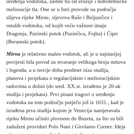
uređenja vodotoka, zaštite tla od erozije i hidrotehničke
melioracije tla. One se u Istri provode na području
slijeva rijeke Mirne, sljevova Raše i Boljunčice i
ostalih vodotoka, od kojih veću važnost imaju
Dragonja, Pazinski potok (Pazinčica, Fojba) i Ćipri
(Beramski potok).
Mirna
je relativno malen vodotok, ali je u najstarijoj
povijesti bila povod za stvaranje velikoga broja mitova
i legenda, a u novije doba predmet niza studija,
planova i projekata o regulacijskim i melioracijskim
radovima u dolini (do sred. XX.st. izrađeno je 20-ak
studija i projekata). Prvi pisani tragovi o uređenju
vodotoka na tom području potječu još iz 1631., kad je
izrađena prva studija kojom je Venecija namjeravala
rijeku Mirnu učiniti plovnom do Buzeta, za što su bili
zaduženi providuri Polo Nani i Girolamo Corner. Ideja