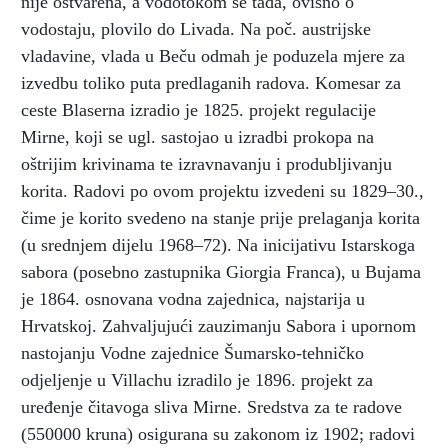
nije ostvarena, a vodotokom se tada, ovisno o
vodostaju, plovilo do Livada. Na poč. austrijske
vladavine, vlada u Beču odmah je poduzela mjere za
izvedbu toliko puta predlaganih radova. Komesar za
ceste Blaserna izradio je 1825. projekt regulacije
Mirne, koji se ugl. sastojao u izradbi prokopa na
oštrijim krivinama te izravnavanju i produbljivanju
korita. Radovi po ovom projektu izvedeni su 1829–30.,
čime je korito svedeno na stanje prije prelaganja korita
(u srednjem dijelu 1968–72). Na inicijativu Istarskoga
sabora (posebno zastupnika Giorgia Franca), u Bujama
je 1864. osnovana vodna zajednica, najstarija u
Hrvatskoj. Zahvaljujući zauzimanju Sabora i upornom
nastojanju Vodne zajednice Šumarsko-tehničko
odjeljenje u Villachu izradilo je 1896. projekt za
uređenje čitavoga sliva Mirne. Sredstva za te radove
(550000 kruna) osigurana su zakonom iz 1902; radovi