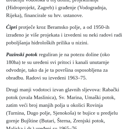
(Hidroprojekt, Zagreb) i građenje (Vodogradnja,
Rijeka), financirale su hrv. ustanove.
Ćipri
protječe kroz Beramsko polje, a od 1950-ih
izrađeno je više projekata i izvedeni su neki radovi radi
poboljšanja hidroloških prilika u nizini.
Pazinski potok
reguliran je na potezu doline (oko
180ha) te su uređeni svi pritoci i kanali unutarnje
odvodnje, tako da je ta površina osposobljena za
obradbu. Radovi su izvedeni 1963–75.
Drugi manji vodotoci izvan glavnih sljevova: Rabački
potok (uvala Maslinica), Sv. Marina, Umaški potok,
zatim veći broj manjih polja u okolici Rovinja
(Turnina, Dugo polje, Sjenokoša) te bujice u predjelu
gornje Bujštine (Butari, Šterna, Zrenjski potok,
Maliska i dr.) uređeni su 1965–76.