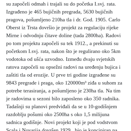
su započeli odmah i trajali su do početka I.svj. rata.
Izgrađeno je 465 bujičnih pregrada, 5630 bujičnih
pragova, pošumljeno 210ha tla i dr. God. 1905. Carlo
Oberst iz Trsta dovršio je projekt za regulaciju rijeke
Mirne i odvodnju čitave doline (tada 2800ha). Radovi
po tom projektu započeli su tek 1912., a prekinuti su
početkom I.svj. rata, nakon što je regulirano oko 5km
vodotoka od ušća uzvodno. Između dvaju svjetskih
ratova započeli su opsežni radovi na uređenju bujica i
zaštiti tla od erozije. U prve tri godine izgrađene su
9843 pregrade i praga, oko 120000m³ ziđa u suhom za
potrebe terasiranja, a pošumljeno je 230ha tla. Na tim
je radovima u sezoni bilo zaposleno oko 350 radnika.
Tadašnji su planovi predviđali da se u 10-godišnjem
razdoblju pošumi oko 2500ha s oko 1,5 milijuna
sadnica godišnje. Novi projekt koji je pod vodstvom
Scala i Novarija dovršen 1929., bio je koncipiran na