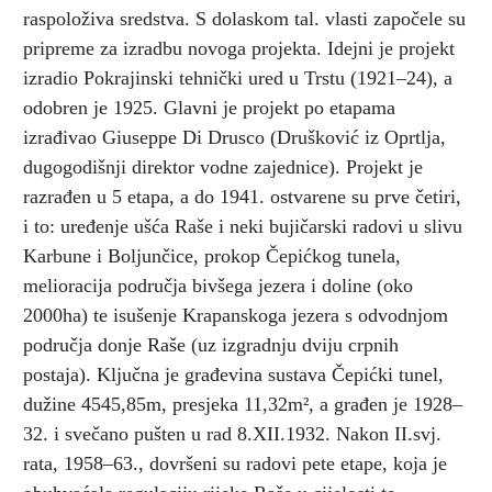
raspoloživa sredstva. S dolaskom tal. vlasti započele su
pripreme za izradbu novoga projekta. Idejni je projekt
izradio Pokrajinski tehnički ured u Trstu (1921–24), a
odobren je 1925. Glavni je projekt po etapama
izrađivao Giuseppe Di Drusco (Drušković iz Oprtlja,
dugogodišnji direktor vodne zajednice). Projekt je
razrađen u 5 etapa, a do 1941. ostvarene su prve četiri,
i to: uređenje ušća Raše i neki bujičarski radovi u slivu
Karbune i Boljunčice, prokop Čepićkog tunela,
melioracija područja bivšega jezera i doline (oko
2000ha) te isušenje Krapanskoga jezera s odvodnjom
područja donje Raše (uz izgradnju dviju crpnih
postaja). Ključna je građevina sustava Čepićki tunel,
dužine 4545,85m, presjeka 11,32m², a građen je 1928–
32. i svečano pušten u rad 8.XII.1932. Nakon II.svj.
rata, 1958–63., dovršeni su radovi pete etape, koja je