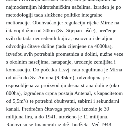
najmodernijim hidrotehničkim načelima. Izrađen je po
metodologiji tada službene politike integralne
melioracije. Obuhvaćao je: regulaciju rijeke Mirne na
čitavoj dužini od 30km (Sv. Stjepan–ušće), uređenje
svih do tada neuređenih bujica, osnovnu i detaljnu
odvodnju čitave doline (tada cijenjene na 4000ha),
izvedbu svih potrebnih prometnica u dolini, nužne veze
s okolnim naseljima, natapanje, uređenje zemljišta i
komasaciju. Do početka II.svj. rata regulirana je Mirna
od ušća do Sv. Antona (9,45km), odvodnjena je i
osposobljena za proizvodnju desna strana doline (oko
800ha), izgrađena crpna postaja Antenal, s kapacitetom
od 5,5m³/s te potrebni obuhvatni, sabirni i sekundarni
kanali. Predračun čitavoga projekta iznosio je 30
milijuna lira, a do 1941. utrošeno je 11 milijuna.
Radovi su se financirali iz drž. budžeta. Već 1948.