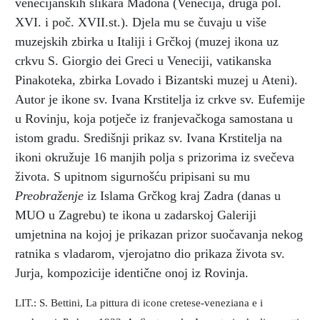
venecijanskih slikara Madona (Venecija, druga pol.
XVI. i poč. XVII.st.). Djela mu se čuvaju u više
muzejskih zbirka u Italiji i Grčkoj (muzej ikona uz
crkvu S. Giorgio dei Greci u Veneciji, vatikanska
Pinakoteka, zbirka Lovado i Bizantski muzej u Ateni).
Autor je ikone sv. Ivana Krstitelja iz crkve sv. Eufemije
u Rovinju, koja potječe iz franjevačkoga samostana u
istom gradu. Središnji prikaz sv. Ivana Krstitelja na
ikoni okružuje 16 manjih polja s prizorima iz svečeva
života. S upitnom sigurnošću pripisani su mu
Preobraženje
iz Islama Grčkog kraj Zadra (danas u
MUO u Zagrebu) te ikona u zadarskoj Galeriji
umjetnina na kojoj je prikazan prizor suočavanja nekog
ratnika s vladarom, vjerojatno dio prikaza života sv.
Jurja, kompozicije identične onoj iz Rovinja.
LIT.: S. Bettini, La pittura di icone cretese-veneziana e i