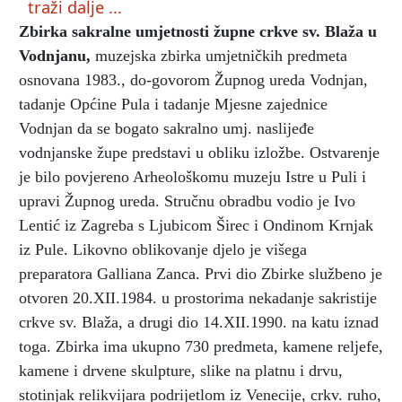
traži dalje ...
Zbirka sakralne umjetnosti župne crkve sv. Blaža u
Vodnjanu
,
muzejska zbirka umjetničkih predmeta
osnovana 1983., do-govorom Župnog ureda Vodnjan,
tadanje Općine Pula i tadanje Mjesne zajednice
Vodnjan da se bogato sakralno umj. naslijeđe
vodnjanske župe predstavi u obliku izložbe. Ostvarenje
je bilo povjereno Arheološkomu muzeju Istre u Puli i
upravi Župnog ureda. Stručnu obradbu vodio je Ivo
Lentić iz Zagreba s Ljubicom Širec i Ondinom Krnjak
iz Pule. Likovno oblikovanje djelo je višega
preparatora Galliana Zanca. Prvi dio Zbirke službeno je
otvoren 20.XII.1984. u prostorima nekadanje sakristije
crkve sv. Blaža, a drugi dio 14.XII.1990. na katu iznad
toga. Zbirka ima ukupno 730 predmeta, kamene reljefe,
kamene i drvene skulpture, slike na platnu i drvu,
stotinjak relikvijara podrijetlom iz Venecije, crkv. ruho,