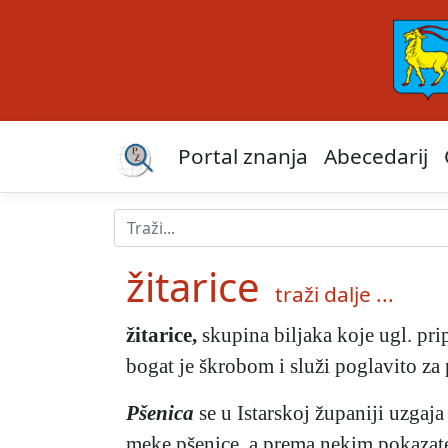
Portal znanja
Abecedarij
žitarice
traži dalje ...
žitarice
,
skupina biljaka koje ugl. pri
bogat je škrobom i služi poglavito za 
Pšenica
se u Istarskoj županiji uzgaja
meke pšenice, a prema nekim pokazatel