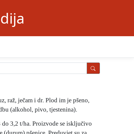
dija
z, raž, ječam i dr. Plod im je pšeno,
bu (alkohol, pivo, tjestenina).
 do 3,2 t/ha. Proizvode se isključivo
e (durum) pšenice. Preduvjet su za