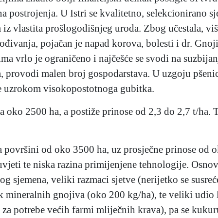
 postrojenja. U Istri se kvalitetno, selekcionirano 
 iz vlastita prošlogodišnjeg uroda. Zbog učestala, vi
rođivanja, pojačan je napad korova, bolesti i dr. Gnoj
ma vrlo je ograničeno i najčešće se svodi na suzbijan
ka, provodi malen broj gospodarstava. U uzgoju pšenic
je uzrokom visokopostotnoga gubitka.
na oko 2500 ha, a postiže prinose od 2,3 do 2,7 t/ha. 
na površini od oko 3500 ha, uz prosječne prinose od o
vjeti te niska razina primijenjene tehnologije. Osno
og sjemena, veliki razmaci sjetve (nerijetko se susreć
ak mineralnih gnojiva (oko 200 kg/ha), te veliki udio 
m za potrebe većih farmi mliječnih krava), pa se kuku