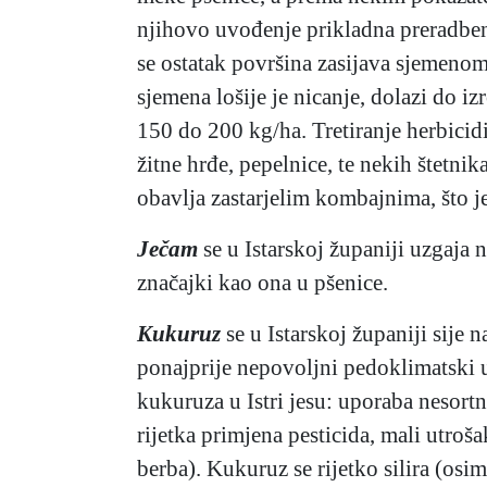
njihovo uvođenje prikladna preradbena
se ostatak površina zasijava sjemenom
sjemena lošije je nicanje, dolazi do iz
150 do 200 kg/ha. Tretiranje herbicidi
žitne hrđe, pepelnice, te nekih štetni
obavlja zastarjelim kombajnima, što 
Ječam
se u Istarskoj županiji uzgaja 
značajki kao ona u pšenice.
Kukuruz
se u Istarskoj županiji sije 
ponajprije nepovoljni pedoklimatski u
kukuruza u Istri jesu: uporaba nesortn
rijetka primjena pesticida, mali utroš
berba). Kukuruz se rijetko silira (osi