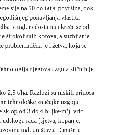
sjeme sije na 50 do 60% površina, dok
šegodišnjeg ponavljanja vlastita
idba je ugl. nedostatna i kreće se od
je širokolisnih korova, a suzbijanje
e problematična je i žetva, koja se
Tehnologija njegova uzgoja sličnih je
ko 2,5 t/ha. Razlozi su niskih prinosa
vne tehnološke značajke uzgoja
e sklop od 3 do 4 biljke/m²), vrlo
ljudskoga rada (sjetva, kopanje,
ruzovina ugl. uništava. Današnja