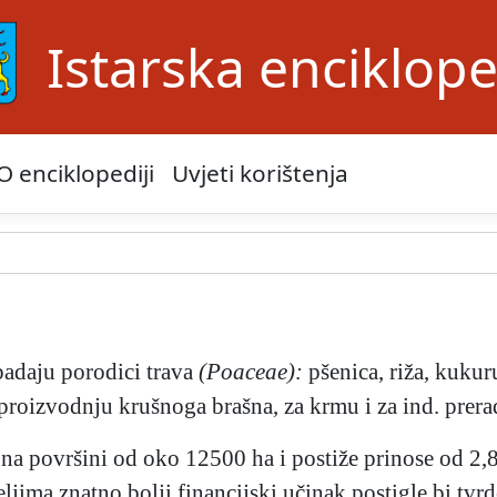
Istarska enciklope
O enciklopediji
Uvjeti korištenja
padaju porodici trava
(Poaceae):
pšenica, riža, kukuru
proizvodnju krušnoga brašna, za krmu i za ind. prerad
 na površini od oko 12500 ha i postiže prinose od 2,8
jima znatno bolji financijski učinak postigle bi tvrd