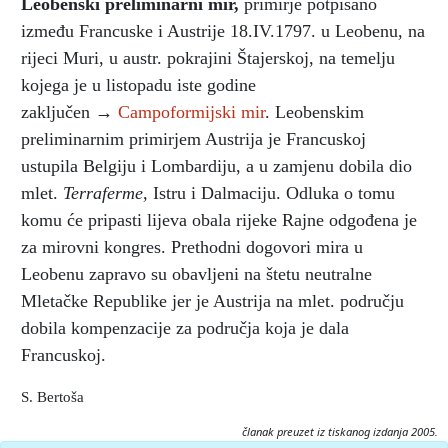
Leobenski preliminarni mir
,
primirje potpisano
između Francuske i Austrije 18.IV.1797. u Leobenu, na
rijeci Muri, u austr. pokrajini Štajerskoj, na temelju
kojega je u listopadu iste godine
zaključen →
Campoformijski mir
. Leobenskim
preliminarnim primirjem Austrija je Francuskoj
ustupila Belgiju i Lombardiju, a u zamjenu dobila dio
mlet.
Terraferme,
Istru i Dalmaciju. Odluka o tomu
komu će pripasti lijeva obala rijeke Rajne odgođena je
za mirovni kongres. Prethodni dogovori mira u
Leobenu zapravo su obavljeni na štetu neutralne
Mletačke Republike jer je Austrija na mlet. području
dobila kompenzacije za područja koja je dala
Francuskoj.
S. Bertoša
članak preuzet iz tiskanog izdanja 2005.