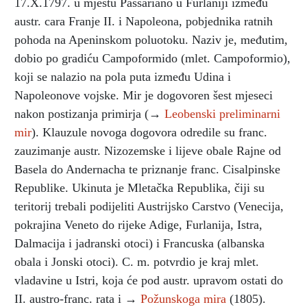
17.X.1797. u mjestu Passariano u Furlaniji između
austr. cara Franje II. i Napoleona, pobjednika ratnih
pohoda na Apeninskom poluotoku. Naziv je, međutim,
dobio po gradiću Campoformido (mlet. Campoformio),
koji se nalazio na pola puta između Udina i
Napoleonove vojske. Mir je dogovoren šest mjeseci
nakon postizanja primirja (→
Leobenski preliminarni
mir
). Klauzule novoga dogovora odredile su franc.
zauzimanje austr. Nizozemske i lijeve obale Rajne od
Basela do Andernacha te priznanje franc. Cisalpinske
Republike. Ukinuta je Mletačka Republika, čiji su
teritorij trebali podijeliti Austrijsko Carstvo (Venecija,
pokrajina Veneto do rijeke Adige, Furlanija, Istra,
Dalmacija i jadranski otoci) i Francuska (albanska
obala i Jonski otoci). C. m. potvrdio je kraj mlet.
vladavine u Istri, koja će pod austr. upravom ostati do
II. austro-franc. rata i →
Požunskoga mira
(1805).