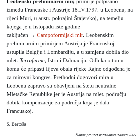
Leobenski preliminarni mir
,
primirje potpisano
između Francuske i Austrije 18.IV.1797. u Leobenu, na
rijeci Muri, u austr. pokrajini Štajerskoj, na temelju
kojega je u listopadu iste godine
zaključen →
Campoformijski mir
. Leobenskim
preliminarnim primirjem Austrija je Francuskoj
ustupila Belgiju i Lombardiju, a u zamjenu dobila dio
mlet.
Terraferme,
Istru i Dalmaciju. Odluka o tomu
komu će pripasti lijeva obala rijeke Rajne odgođena je
za mirovni kongres. Prethodni dogovori mira u
Leobenu zapravo su obavljeni na štetu neutralne
Mletačke Republike jer je Austrija na mlet. području
dobila kompenzacije za područja koja je dala
Francuskoj.
S. Bertoša
članak preuzet iz tiskanog izdanja 2005.