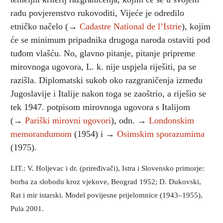
radu povjerenstvo rukovoditi, Vijeće je odredilo
etničko načelo (→
Cadastre National de l’Istrie
), kojim
će se minimum pripadnika drugoga naroda ostaviti pod
tuđom vlašću. No, glavno pitanje, pitanje pripreme
mirovnoga ugovora, L. k. nije uspjela riješiti, pa se
razišla. Diplomatski sukob oko razgraničenja između
Jugoslavije i Italije nakon toga se zaoštrio, a riješio se
tek 1947. potpisom mirovnoga ugovora s Italijom
(→
Pariški mirovni ugovori
), odn. →
Londonskim
memorandumom
(1954) i →
Osimskim sporazumima
(1975).
LIT.: V. Holjevac i dr. (priređivači), Istra i Slovensko primorje:
borba za slobodu kroz vjekove, Beograd 1952; D. Dukovski,
Rat i mir istarski. Model povijesne prijelomnice (1943–1955),
Pula 2001.