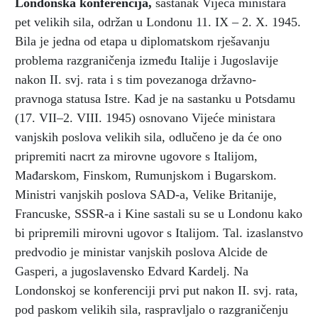
Londonska konferencija
,
sastanak Vijeća ministara
pet velikih sila, održan u Londonu 11. IX – 2. X. 1945.
Bila je jedna od etapa u diplomatskom rješavanju
problema razgraničenja između Italije i Jugoslavije
nakon II. svj. rata i s tim povezanoga državno-
pravnoga statusa Istre. Kad je na sastanku u Potsdamu
(17. VII–2. VIII. 1945) osnovano Vijeće ministara
vanjskih poslova velikih sila, odlučeno je da će ono
pripremiti nacrt za mirovne ugovore s Italijom,
Mađarskom, Finskom, Rumunjskom i Bugarskom.
Ministri vanjskih poslova SAD-a, Velike Britanije,
Francuske, SSSR-a i Kine sastali su se u Londonu kako
bi pripremili mirovni ugovor s Italijom. Tal. izaslanstvo
predvodio je ministar vanjskih poslova Alcide de
Gasperi, a jugoslavensko Edvard Kardelj. Na
Londonskoj se konferenciji prvi put nakon II. svj. rata,
pod paskom velikih sila, raspravljalo o razgraničenju