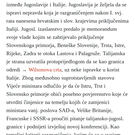
između Jugoslavije i Italije. Jugoslavija je željela da se
ispravi nepravda koja je razgraničenjem nakon I. svj.
rata nanesena hrvatskim i slov. krajevima priključenima
Italiji. Jugosl. izaslanstvo predalo je memorandum
svoje vlade kojim se zahtijevalo priključenje
Slovenskoga primorja, Beneške Slovenije, Trsta, Istre,
Rijeke, Zadra te otoka Lastova i Palagruže. Talijanska
je strana uzvratila protuprijedlogom da se kao granica
odredi →
Wilsonova crta
, uz neke ispravke u korist
Italije. Zbog međusobno suprotstavljenih stavova
Vijeće ministara odlučilo je da će Istru, Trst i
Slovensko primorje obići posebno povjerenstvo koje će
utvrditi činjenice na temelju kojih će zamjenici
ministara vanj. poslova SAD-a, Velike Britanije,
Francuske i SSSR-a proučiti pitanje talijansko-jugosl.
granice i podnijeti izvještaj novoj konferenciji. Kao
temeljni kriterij razgraničenja, kojim će se u svojem