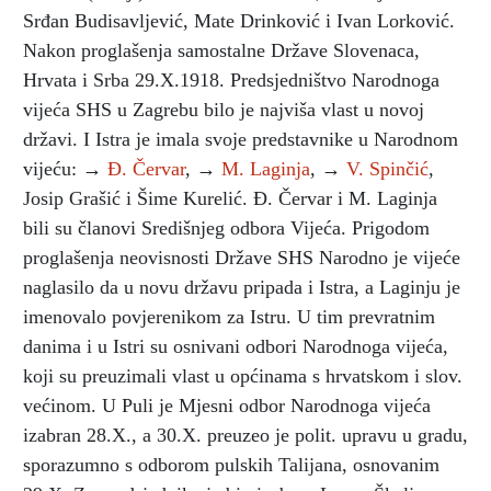
Srđan Budisavljević, Mate Drinković i Ivan Lorković.
Nakon proglašenja samostalne Države Slovenaca,
Hrvata i Srba 29.X.1918. Predsjedništvo Narodnoga
vijeća SHS u Zagrebu bilo je najviša vlast u novoj
državi. I Istra je imala svoje predstavnike u Narodnom
vijeću: →
Đ. Červar
, →
M. Laginja
, →
V. Spinčić
,
Josip Grašić i Šime Kurelić. Đ. Červar i M. Laginja
bili su članovi Središnjeg odbora Vijeća. Prigodom
proglašenja neovisnosti Države SHS Narodno je vijeće
naglasilo da u novu državu pripada i Istra, a Laginju je
imenovalo povjerenikom za Istru. U tim prevratnim
danima i u Istri su osnivani odbori Narodnoga vijeća,
koji su preuzimali vlast u općinama s hrvatskom i slov.
većinom. U Puli je Mjesni odbor Narodnoga vijeća
izabran 28.X., a 30.X. preuzeo je polit. upravu u gradu,
sporazumno s odborom pulskih Talijana, osnovanim