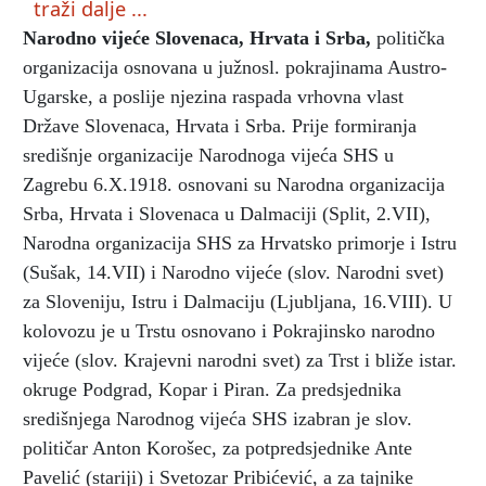
traži dalje ...
Narodno vijeće Slovenaca, Hrvata i Srba
,
politička
organizacija osnovana u južnosl. pokrajinama Austro-
Ugarske, a poslije njezina raspada vrhovna vlast
Države Slovenaca, Hrvata i Srba. Prije formiranja
središnje organizacije Narodnoga vijeća SHS u
Zagrebu 6.X.1918. osnovani su Narodna organizacija
Srba, Hrvata i Slovenaca u Dalmaciji (Split, 2.VII),
Narodna organizacija SHS za Hrvatsko primorje i Istru
(Sušak, 14.VII) i Narodno vijeće (slov. Narodni svet)
za Sloveniju, Istru i Dalmaciju (Ljubljana, 16.VIII). U
kolovozu je u Trstu osnovano i Pokrajinsko narodno
vijeće (slov. Krajevni narodni svet) za Trst i bliže istar.
okruge Podgrad, Kopar i Piran. Za predsjednika
središnjega Narodnog vijeća SHS izabran je slov.
političar Anton Korošec, za potpredsjednike Ante
Pavelić (stariji) i Svetozar Pribićević, a za tajnike