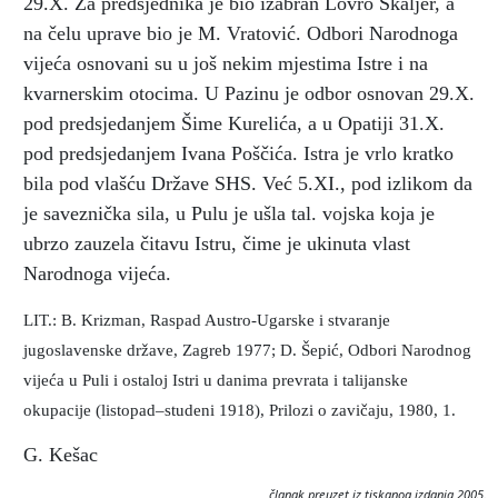
29.X. Za predsjednika je bio izabran Lovro Škaljer, a
na čelu uprave bio je M. Vratović. Odbori Narodnoga
vijeća osnovani su u još nekim mjestima Istre i na
kvarnerskim otocima. U Pazinu je odbor osnovan 29.X.
pod predsjedanjem Šime Kurelića, a u Opatiji 31.X.
pod predsjedanjem Ivana Poščića. Istra je vrlo kratko
bila pod vlašću Države SHS. Već 5.XI., pod izlikom da
je saveznička sila, u Pulu je ušla tal. vojska koja je
ubrzo zauzela čitavu Istru, čime je ukinuta vlast
Narodnoga vijeća.
LIT.: B. Krizman, Raspad Austro-Ugarske i stvaranje
jugoslavenske države, Zagreb 1977; D. Šepić, Odbori Narodnog
vijeća u Puli i ostaloj Istri u danima prevrata i talijanske
okupacije (listopad–studeni 1918), Prilozi o zavičaju, 1980, 1.
G. Kešac
članak preuzet iz tiskanog izdanja 2005.