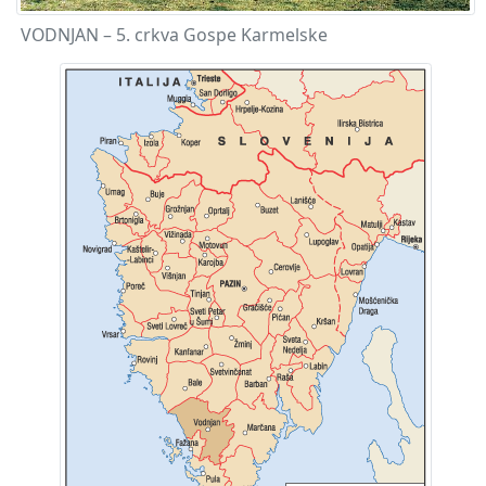
VODNJAN – 5. crkva Gospe Karmelske