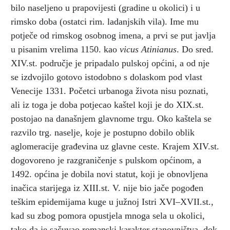
bilo naseljeno u prapovijesti (gradine u okolici) i u
rimsko doba (ostatci rim. ladanjskih vila). Ime mu
potječe od rimskog osobnog imena, a prvi se put javlja
u pisanim vrelima 1150. kao
vicus Atinianus
. Do sred.
XIV.st. područje je pripadalo pulskoj općini, a od nje
se izdvojilo gotovo istodobno s dolaskom pod vlast
Venecije 1331. Početci urbanoga života nisu poznati,
ali iz toga je doba potjecao kaštel koji je do XIX.st.
postojao na današnjem glavnome trgu. Oko kaštela se
razvilo trg. naselje, koje je postupno dobilo oblik
aglomeracije građevina uz glavne ceste. Krajem XIV.st.
dogovoreno je razgraničenje s pulskom općinom, a
1492. općina je dobila novi statut, koji je obnovljena
inačica starijega iz XIII.st. V. nije bio jače pogođen
teškim epidemijama kuge u južnoj Istri XVI–XVII.st.,
kad su zbog pomora opustjela mnoga sela u okolici,
tako da je sačuvao romanski karakter stanovništva, dok