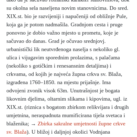
su okolna sela naseljena novim stanovnicima. Do sred.
XIX.st. bio je razvijeniji i napučeniji od obližnje Pule,
koja ga je potom nadmašila. Gradnjom cesta i pruge
ponovno je dobio važno mjesto u prometu, koje je
sačuvao do danas. Grad je očuvao srednjovj.
urbanistički lik neutvrđenoga naselja s nekoliko gl.
ulica i vijugavim sporednim prolazima, s palačama
(nekoliko s gotičkim i renesansnim detaljima) i
crkvama, od kojih je najveća župna crkva sv. Blaža,
izgrađena 1760–1850. na mjestu prijašnje. Ima
odvojeni zvonik visok 63m. Unutrašnjost je bogata
likovnim djelima, oltarnim slikama i kipovima, ugl. iz
XIX.st. (riznica s bogatom zbirkom relikvijara i drugih
umjetnina, neraspadnuta mumificirana tijela svetaca i
blaženika; →
Zbirka sakralne umjetnosti župne crkve
sv. Blaža
). U bližoj i daljnjoj okolici Vodnjana