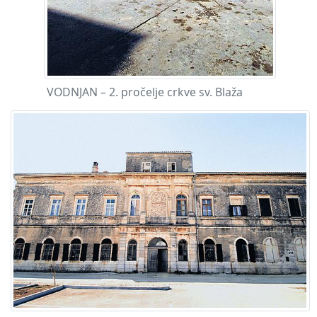
VODNJAN – 2. pročelje crkve sv. Blaža