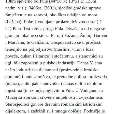
10km sjeverno od Pule (44°58′N; 13°51′E; 135m
nadm. vis.); 3406st. (2001), sjedište gradske uprave.
Smješten je na zaravni, oko 6km udaljen od mora
(Fažana). Pokraj Vodnjana prolaze državna cesta (D
21) Pula–Trst i želj. pruga Pula–Divača, a od njega se
granaju lokalne ceste za Peroj i Fažanu, Žminj, Barban
i Marčanu, te Galižanu. Gospodarstvo se u prošlosti
temeljilo na poljodjelstvu (masline, vinova loza,
povrće, duhan i žitarice) i stočarstvu, a stanovnici su
ugl. bili zaposleni u pulskoj industriji. Danas V. ima
nešto industrijske djelatnosti (proizvodnja brodske
opreme) i poduzetništva, te preradbe poljop. proizvoda
(uljara), a dio pak stanovnika i danas radi u okolnim
mjestima (turizmu), poglavito u Puli. U Vodnjanu su
Muzej sa zbirkom crkvene umjetnosti i zvjezdarnica.
Starosjedioci govore drevnim romanskim istriotskim
dijalektom, a zadržali su i mnoge običaje. Područje je