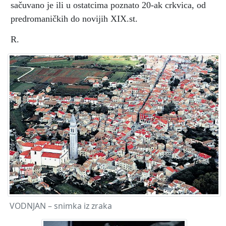
sačuvano je ili u ostatcima poznato 20-ak crkvica, od
predromaničkih do novijih XIX.st.
R.
VODNJAN – snimka iz zraka