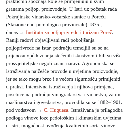
praktičnih spoznaja koje se primjenjuju u svim
granama poljop. proizvodnje. U Istri uz početak rada
Pokrajinske vinarsko-voćarske stanice u Poreču
(Stazione eno-pomologica provinciale) 1875.,
danas →
Instituta za poljoprivredu i turizam Poreč
.
Raniji radovi objavljivani radi poboljšanja
poljoprivrede na istar. području temeljili su se na
prijenosu općih znanja stečenih iskustvom i bili su više
prosvjetiteljske negoli znan. naravi. Agronomska se
istraživanja najčešće provode u uvjetima proizvodnje,
jer se tako mogu brzo i s većom sigurnošću primijeniti
u praksi. Intenzivna istraživanja i njihova primjena,
posebice na području vinogradarstva i vinarstva, zatim
maslinarstva i govedarstva, provodila su se 1882–1901.
pod vodstvom →
C. Huguesa
. Istraživana je prilagodba
podloga vinove loze pedološkim i klimatskim uvjetima
u Istri, mogućnost uvođenja kvalitetnih sorta vinove