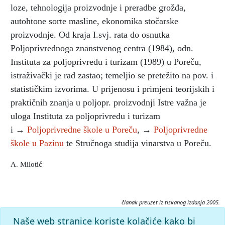
loze, tehnologija proizvodnje i preradbe grožđa,
autohtone sorte masline, ekonomika stočarske
proizvodnje. Od kraja I.svj. rata do osnutka
Poljoprivrednoga znanstvenog centra (1984), odn.
Instituta za poljoprivredu i turizam (1989) u Poreču,
istraživački je rad zastao; temeljio se pretežito na pov. i
statističkim izvorima. U prijenosu i primjeni teorijskih i
praktičnih znanja u poljopr. proizvodnji Istre važna je
uloga Instituta za poljoprivredu i turizam
i →
Poljoprivredne škole u Poreču
, →
Poljoprivredne
škole u Pazinu
te Stručnoga studija vinarstva u Poreču.
A. Milotić
članak preuzet iz tiskanog izdanja 2005.
Citiranje:
Naše web stranice koriste kolačiće kako bi