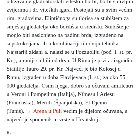
održavanje gladijatorskih viteških borbi, borbi s divljim
zvijerima i dr. viteških igara. Postojali su u svim većim
rim. gradovima. Eliptičnoga su tlorisa sa stubištem za
smještaj gledatelja oko borilišta u središtu. Stubište je
moglo biti naslonjeno na padinu brda, izgrađeno na
supstrukcijama ili u kombinaciji tih dviju tehnika.
Najstariji zidani a. nalazi se u Pozzuoliju (poč. I. st. pr.
Kr.), a raniji su bili od drva. U Rimu je prvi a. izgradio
Statilije Tauro 29. pr. Kr. Najveći je bio Kolosej u
Rimu, izgrađen u doba Flavijevaca (I. st.) za oko 55
000 gledatelja. Osim njega, dobro su očuvani amfiteatri
u Veroni i Pompejima (Italija), Nîmesu i Arlesu
(Francuska), Meridi (Španjolska), El Djemu
(Tunis). →
Arena u Puli
većim je dijelom očuvana, a
najveći je spomenik te vrste u Hrvatskoj.
R.