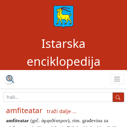
Istarska
enciklopedija
amfiteatar
traži dalje ...
amfiteatar
(grč. άμφιϑέατρον), rim. građevina za