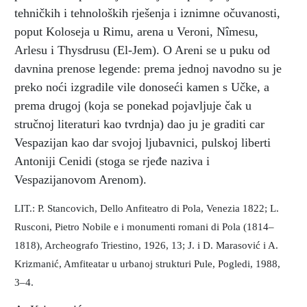
tehničkih i tehnoloških rješenja i iznimne očuvanosti,
poput Koloseja u Rimu, arena u Veroni, Nîmesu,
Arlesu i Thysdrusu (El-Jem). O Areni se u puku od
davnina prenose legende: prema jednoj navodno su je
preko noći izgradile vile donoseći kamen s Učke, a
prema drugoj (koja se ponekad pojavljuje čak u
stručnoj literaturi kao tvrdnja) dao ju je graditi car
Vespazijan kao dar svojoj ljubavnici, pulskoj liberti
Antoniji Cenidi (stoga se rjeđe naziva i
Vespazijanovom Arenom).
LIT.: P. Stancovich, Dello Anfiteatro di Pola, Venezia 1822; L.
Rusconi, Pietro Nobile e i monumenti romani di Pola (1814–
1818), Archeografo Triestino, 1926, 13; J. i D. Marasović i A.
Krizmanić, Amfiteatar u urbanoj strukturi Pule, Pogledi, 1988,
3–4.