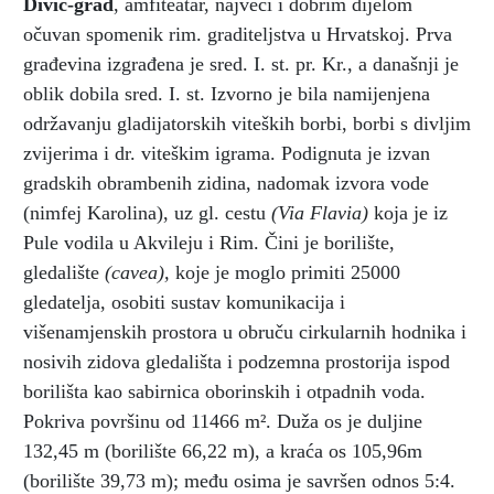
Divić-grad
, amfiteatar, najveći i dobrim dijelom
očuvan spomenik rim. graditeljstva u Hrvatskoj. Prva
građevina izgrađena je sred. I. st. pr. Kr., a današnji je
oblik dobila sred. I. st. Izvorno je bila namijenjena
održavanju gladijatorskih viteških borbi, borbi s divljim
zvijerima i dr. viteškim igrama. Podignuta je izvan
gradskih obrambenih zidina, nadomak izvora vode
(nimfej Karolina), uz gl. cestu
(Via Flavia)
koja je iz
Pule vodila u Akvileju i Rim. Čini je borilište,
gledalište
(cavea),
koje je moglo primiti 25000
gledatelja, osobiti sustav komunikacija i
višenamjenskih prostora u obruču cirkularnih hodnika i
nosivih zidova gledališta i podzemna prostorija ispod
borilišta kao sabirnica oborinskih i otpadnih voda.
Pokriva površinu od 11466 m². Duža os je duljine
132,45 m (borilište 66,22 m), a kraća os 105,96m
(borilište 39,73 m); među osima je savršen odnos 5:4.