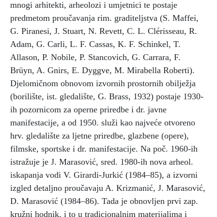
mnogi arhitekti, arheolozi i umjetnici te postaje
predmetom proučavanja rim. graditeljstva (S. Maffei,
G. Piranesi, J. Stuart, N. Revett, C. L. Clérisseau, R.
Adam, G. Carli, L. F. Cassas, K. F. Schinkel, T.
Allason, P. Nobile, P. Stancovich, G. Carrara, F.
Brüyn, A. Gnirs, E. Dyggve, M. Mirabella Roberti).
Djelomičnom obnovom izvornih prostornih obilježja
(borilište, ist. gledalište, G. Brass, 1932) postaje 1930-
ih pozornicom za operne priredbe i dr. javne
manifestacije, a od 1950. služi kao najveće otvoreno
hrv. gledalište za ljetne priredbe, glazbene (opere),
filmske, sportske i dr. manifestacije. Na poč. 1960-ih
istražuje je J. Marasović, sred. 1980-ih nova arheol.
iskapanja vodi V. Girardi-Jurkić (1984–85), a izvorni
izgled detaljno proučavaju A. Krizmanić, J. Marasović,
D. Marasović (1984–86). Tada je obnovljen prvi zap.
kružni hodnik, i to u tradicionalnim materijalima i