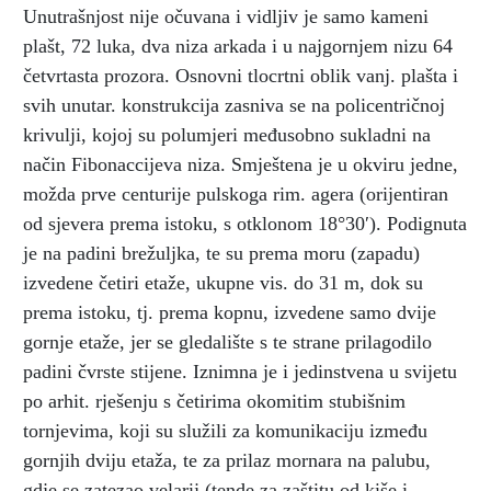
Unutrašnjost nije očuvana i vidljiv je samo kameni
plašt, 72 luka, dva niza arkada i u najgornjem nizu 64
četvrtasta prozora. Osnovni tlocrtni oblik vanj. plašta i
svih unutar. konstrukcija zasniva se na policentričnoj
krivulji, kojoj su polumjeri međusobno sukladni na
način Fibonaccijeva niza. Smještena je u okviru jedne,
možda prve centurije pulskoga rim. agera (orijentiran
od sjevera prema istoku, s otklonom 18°30′). Podignuta
je na padini brežuljka, te su prema moru (zapadu)
izvedene četiri etaže, ukupne vis. do 31 m, dok su
prema istoku, tj. prema kopnu, izvedene samo dvije
gornje etaže, jer se gledalište s te strane prilagodilo
padini čvrste stijene. Iznimna je i jedinstvena u svijetu
po arhit. rješenju s četirima okomitim stubišnim
tornjevima, koji su služili za komunikaciju između
gornjih dviju etaža, te za prilaz mornara na palubu,
gdje se zatezao velarij (tende za zaštitu od kiše i