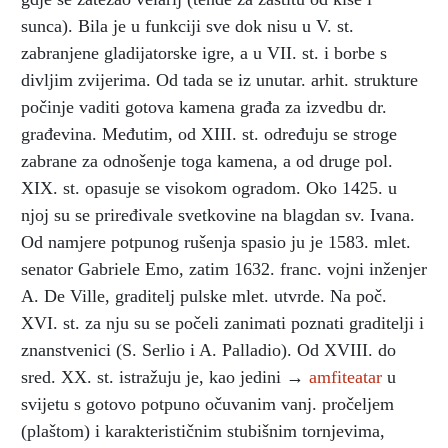
sunca). Bila je u funkciji sve dok nisu u V. st.
zabranjene gladijatorske igre, a u VII. st. i borbe s
divljim zvijerima. Od tada se iz unutar. arhit. strukture
počinje vaditi gotova kamena građa za izvedbu dr.
građevina. Međutim, od XIII. st. određuju se stroge
zabrane za odnošenje toga kamena, a od druge pol.
XIX. st. opasuje se visokom ogradom. Oko 1425. u
njoj su se priređivale svetkovine na blagdan sv. Ivana.
Od namjere potpunog rušenja spasio ju je 1583. mlet.
senator Gabriele Emo, zatim 1632. franc. vojni inženjer
A. De Ville, graditelj pulske mlet. utvrde. Na poč.
XVI. st. za nju su se počeli zanimati poznati graditelji i
znanstvenici (S. Serlio i A. Palladio). Od XVIII. do
sred. XX. st. istražuju je, kao jedini →
amfiteatar
u
svijetu s gotovo potpuno očuvanim vanj. pročeljem
(plaštom) i karakterističnim stubišnim tornjevima,