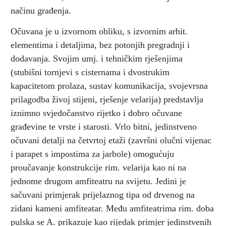
načinu građenja.
Očuvana je u izvornom obliku, s izvornim arhit.
elementima i detaljima, bez potonjih pregradnji i
dodavanja. Svojim umj. i tehničkim rješenjima
(stubišni tornjevi s cisternama i dvostrukim
kapacitetom prolaza, sustav komunikacija, svojevrsna
prilagodba živoj stijeni, rješenje velarija) predstavlja
iznimno svjedočanstvo rijetko i dobro očuvane
građevine te vrste i starosti. Vrlo bitni, jedinstveno
očuvani detalji na četvrtoj etaži (završni olučni vijenac
i parapet s impostima za jarbole) omogućuju
proučavanje konstrukcije rim. velarija kao ni na
jednome drugom amfiteatru na svijetu. Jedini je
sačuvani primjerak prijelaznog tipa od drvenog na
zidani kameni amfiteatar. Među amfiteatrima rim. doba
pulska se A. prikazuje kao rijedak primjer jedinstvenih