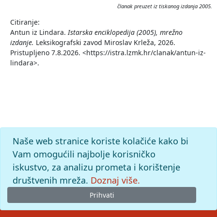
članak preuzet iz tiskanog izdanja 2005.
Citiranje:
Antun iz Lindara.
Istarska enciklopedija (2005), mrežno
izdanje.
Leksikografski zavod Miroslav Krleža, 2026.
Pristupljeno 7.8.2026. <https://istra.lzmk.hr/clanak/antun-iz-
lindara>.
Naše web stranice koriste kolačiće kako bi
Vam omogućili najbolje korisničko
iskustvo, za analizu prometa i korištenje
društvenih mreža.
Doznaj više.
Prihvati
© 2026
Leksikografski zavod
Miroslav Krleža