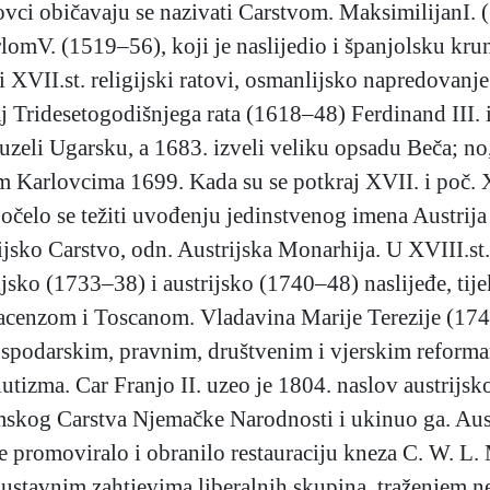
ovci običavaju se nazivati Carstvom. MaksimilijanI.
lomV. (1519–56), koji je naslijedio i španjolsku kr
 XVII.st. religijski ratovi, osmanlijsko napredovanje i
raj Tridesetogodišnjega rata (1618–48) Ferdinand III.
zeli Ugarsku, a 1683. izveli veliku opsadu Beča; no,
 Karlovcima 1699. Kada su se potkraj XVII. i poč. XV
elo se težiti uvođenju jedinstvenog imena Austrija (i
ijsko Carstvo, odn. Austrijska Monarhija. U XVIII.s
jsko (1733–38) i austrijsko (1740–48) naslijeđe, tij
nzom i Toscanom. Vladavina Marije Terezije (1740–8
ospodarskim, pravnim, društvenim i vjerskim reforma
lutizma. Car Franjo II. uzeo je 1804. naslov austrijsk
mskog Carstva Njemačke Narodnosti i ukinuo ga. Aust
je promoviralo i obranilo restauraciju kneza C. W. L
 ustavnim zahtjevima liberalnih skupina, traženjem 