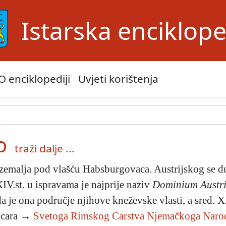
Istarska enciklope
O enciklopediji
Uvjeti korištenja
o
traži dalje ...
zemalja pod vlašću Habsburgovaca. Austrijskog se d
V.st. u ispravama je najprije naziv
Dominium Austri
 je ona područje njihove kneževske vlasti, a sred. X
a cara →
Svetoga Rimskog Carstva Njemačkoga Naro