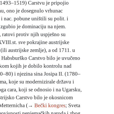
 (1493–1519) Carstvu je pripojio
unu, ono je dosegnulo vrhunac
 nac. pobune uništili su polit. i
 izgubio je dominaciju na njem.
 ratovi protiv njih uspješno su
III.st. sve pokrajine austrijske
li austrijske zemlje), a od 1711. u
t. Habsburško Carstvo bilo je uvučeno
ekom kojih je dobilo kontrolu nad
0) i njezina sina Josipa II. (1780–
ma, koje su modernizirale državu i
oga cara, koji se odnosio i na Ugarsku,
rijsko Carstvo bilo je okosnicom
. Metternicha (→
Bečki kongres
; Sveta
neovisnosti nenjemačkih naroda i zbog