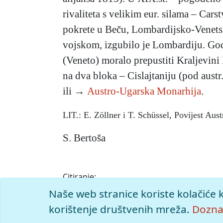
rivaliteta s velikim eur. silama – Car
pokrete u Beču, Lombardijsko-Venets
vojskom, izgubilo je Lombardiju. God.
(Veneto) moralo prepustiti Kraljevini 
na dva bloka – Cislajtaniju (pod aust
ili →
Austro-Ugarska Monarhija
.
LIT.: E. Zöllner i T. Schüssel, Povijest Au
S. Bertoša
Citiranje:
Austrijsko Carstvo.
Istarska enciklopedija (2
Naše web stranice koriste kolačiće 
<https://istra.lzmk.hr/clanak/austrijsko-ca
korištenje društvenih mreža.
Doznaj