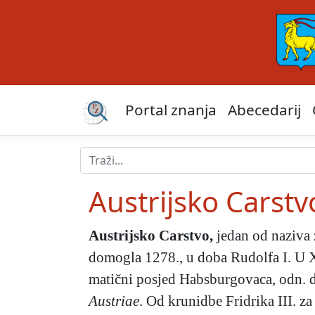
Portal znanja
Abecedarij
Austrijsko Carstv
Austrijsko Carstvo
,
jedan od naziva 
domogla 1278., u doba Rudolfa I. U XI
matični posjed Habsburgovaca, odn. da
Austriae
. Od krunidbe Fridrika III. z