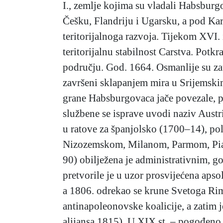
I., zemlje kojima su vladali Habsburg
Češku, Flandriju i Ugarsku, a pod Kar
teritorijalnoga razvoja. Tijekom XVI. i
teritorijalnu stabilnost Carstva. Potk
području. God. 1664. Osmanlije su zau
završeni sklapanjem mira u Srijemskim
grane Habsburgovaca jače povezale, poč
službene se isprave uvodi naziv Austr
u ratove za španjolsko (1700–14), pol
Nizozemskom, Milanom, Parmom, Piace
90) obilježena je administrativnim, g
pretvorile je u uzor prosvijećena apso
a 1806. odrekao se krune Svetoga Ri
antinapoleonovske koalicije, a zatim 
alijansa 1815). U XIX.st. – pogođeno