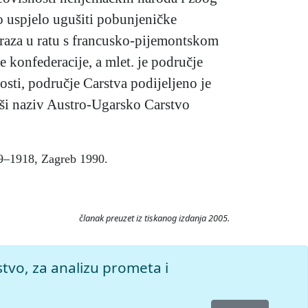
ko uspjelo ugušiti pobunjeničke
raza u ratu s francusko-pijemontskom
 konfederacije, a mlet. je područje
osti, područje Carstva podijeljeno je
vši naziv Austro-Ugarsko Carstvo
809–1918, Zagreb 1990.
članak preuzet iz tiskanog izdanja 2005.
26. Pristupljeno 7.8.2026.
stvo, za analizu prometa i