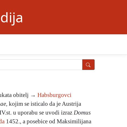
dija
ukata obitelj →
Habsburgovci
ae,
kojim se isticalo da je Austrija
IV.st. u uporabu se uvodi izraz
Domus
da
1452., a posebice od Maksimilijana