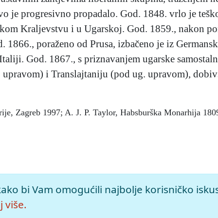
stvo je progresivno propadalo. God. 1848. vrlo je teš
kom Kraljevstvu i u Ugarskoj. God. 1859., nakon po
 1866., poraženo od Prusa, izbačeno je iz Germanske
Italiji. God. 1867., s priznavanjem ugarske samostaln
r. upravom) i Translajtaniju (pod ug. upravom), dobi
strije, Zagreb 1997; A. J. P. Taylor, Habsburška Monarhija 1
005), mrežno izdanje.
Leksikografski zavod Miroslav Krleža, 20
kako bi Vam omogućili najbolje korisničko isku
rstvo>.
 više.