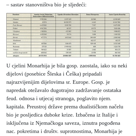
– sastav stanovništva bio je sljedeći:
U cjelini Monarhija je bila gosp. zaostala, iako su neki
dijelovi (posebice Šleska i Češka) pripadali
najrazvijenijim dijelovima sr. Europe. Gosp. je
napredak otežavalo dugotrajno zadržavanje ostataka
feud. odnosa i utjecaj stranoga, poglavito njem.
kapitala. Preustroj države prema dualističkom načelu
bio je posljedica duboke krize. Izbačena iz Italije i
isključena iz Njemačkoga saveza, iznutra pogođena
nac. pokretima i društv. suprotnostima, Monarhija je