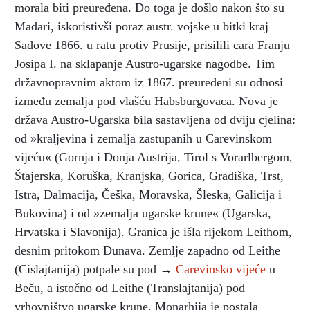
morala biti preuređena. Do toga je došlo nakon što su
Mađari, iskoristivši poraz austr. vojske u bitki kraj
Sadove 1866. u ratu protiv Prusije, prisilili cara Franju
Josipa I. na sklapanje Austro-ugarske nagodbe. Tim
državnopravnim aktom iz 1867. preuređeni su odnosi
između zemalja pod vlašću Habsburgovaca. Nova je
država Austro-Ugarska bila sastavljena od dviju cjelina:
od »kraljevina i zemalja zastupanih u Carevinskom
vijeću« (Gornja i Donja Austrija, Tirol s Vorarlbergom,
Štajerska, Koruška, Kranjska, Gorica, Gradiška, Trst,
Istra, Dalmacija, Češka, Moravska, Šleska, Galicija i
Bukovina) i od »zemalja ugarske krune« (Ugarska,
Hrvatska i Slavonija). Granica je išla rijekom Leithom,
desnim pritokom Dunava. Zemlje zapadno od Leithe
(Cislajtanija) potpale su pod →
Carevinsko vijeće
u
Beču, a istočno od Leithe (Translajtanija) pod
vrhovništvo ugarske krune. Monarhija je postala