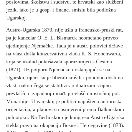
poslovima, školstvu i sudstvu, te hrvatski kao službeni
jezik, iako je u gosp. i financ. smislu bila podložna
Ugarskoj.
Austro-Ugarska 1870. nije ušla u francusko-pruski rat,
pa je kancelar O. E. L. Bismarck neometano proveo
ujedinjenje Njemačke. Tada je u austr. polovici države
na vlast došla konzervativna vlada K. S. Hohenwarta,
koja se uzalud pokušavala sporazumjeti s Česima
(1871). Uz potporu Njemačke i oslanjajući se na
Ugarsku, njem. su je liberali srušili i ponovno došli na
vlast, nakon čega se stabilizirao dualizam s njem.
prevlašću u zapadnoj i mađ. prevlašću u istočnoj pol.
Monarhije. U vanjskoj je politici napuštena antipruska
orijentacija, a planovi su usmjereni prema Balkanskom
poluotoku. Na Berlinskom je kongresu Austro-Ugarska
stekla pravo na okupaciju Bosne i Hercegovine (1878).