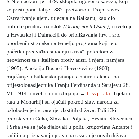
S Njemačkom je 1879. sklopila ugovor o savezu, koji
se pristupom Italije 1882. pretvorio u Trojni savez.
Ostvarivanje njem. utjecaja na Balkanu, kao dio
politike prodora na istok
(Drang nach Osten)
, dovelo je
u Hrvatskoj i Dalmaciji do približavanja hrv. i srp.
oporbenih stranaka na temelju programa koji je u
početku predviđao suradnju s mađ. pokretom za
neovisnost te s Italijom protiv austr. i njem. namjera
(1905). Aneksija Bosne i Hercegovine (1908),
miješanje u balkanska pitanja, a zatim i atentat na
prijestolonasljednika Franju Ferdinanda u Sarajevu 28.
VI. 1914. doveli su do izbijanja →
I. svj. rata
. Tijekom
rata u Monarhiji su ojačali pokreti slav. naroda za
oslobođenje i stvaranje vlastitih država. Politički
predstavnici Čeha, Slovaka, Poljaka, Hrvata, Slovenaca
i Srba sve su jače djelovali u polit. krugovima Antante i
radili na priznavanju prava na stvaranje novih država.