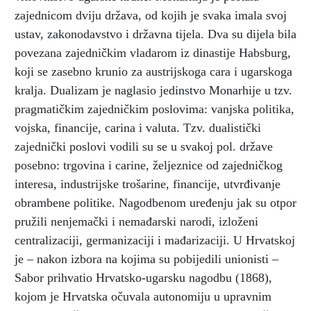
zajednicom dviju država, od kojih je svaka imala svoj
ustav, zakonodavstvo i državna tijela. Dva su dijela bila
povezana zajedničkim vladarom iz dinastije Habsburg,
koji se zasebno krunio za austrijskoga cara i ugarskoga
kralja. Dualizam je naglasio jedinstvo Monarhije u tzv.
pragmatičkim zajedničkim poslovima: vanjska politika,
vojska, financije, carina i valuta. Tzv. dualistički
zajednički poslovi vodili su se u svakoj pol. države
posebno: trgovina i carine, željeznice od zajedničkog
interesa, industrijske trošarine, financije, utvrđivanje
obrambene politike. Nagodbenom uređenju jak su otpor
pružili nenjemački i nemađarski narodi, izloženi
centralizaciji, germanizaciji i mađarizaciji. U Hrvatskoj
je – nakon izbora na kojima su pobijedili unionisti –
Sabor prihvatio Hrvatsko-ugarsku nagodbu (1868),
kojom je Hrvatska očuvala autonomiju u upravnim