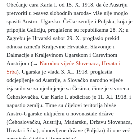
Obećanje cara Karla I. od 15. X. 1918. da će Austriju
pretvoriti u »savez slobodnih naroda« više nije moglo
spasiti Austro--Ugarsku. Češke zemlje i Poljska, koja je
pripojila Galiciju, proglašene su republikama 28. X; u
Zagrebu je Hrvatski sabor 29. X. proglasio prekid
odnosa između Kraljevine Hrvatske, Slavonije i
Dalmacije s Kraljevinom Ugarskom i Carevinom
Austrijom (→
Narodno vijeće Slovenaca, Hrvata i
Srba
). Ugarska je vlada 3. XI. 1918. proglasila
odcjepljenje od Austrije, a Slovačko narodno vijeće
izjasnilo se za ujedinjenje sa Česima, čime je stvorena
Čehoslovačka. Car Karlo I. abdicirao je 11. XI. 1918. i
napustio zemlju. Time su dijelovi teritorija bivše
Austro-Ugarske uključeni u novonastale države
(Čehoslovačku, Austriju, Mađarsku, Državu Slovenaca,
Hrvata i Srba), obnovljene države (Poljsku) ili one već
postojeće (Italiju i Rumunjsku).