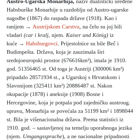
Austro-Ugarska Monarhija
,
naziv dualistički uređene
Habsburške Monarhije u razdoblju od Austro-ugarske
nagodbe (1867) do raspada države (1918). Kao i
ranijem →
Austrijskom Carstvu
, na čelu su joj bili
vladari
(car i kralj,
njem.
Kaiser und König)
iz
kuće →
Habsburgovci
. Prijestolnice su bile Beč i
Budimpešta. Država, koja je zauzimala širi
srednjoeuropski prostor (676616km²), imala je 1910.
god. 51356465 st. Od toga je Austriji (300006 km²)
pripadalo 28571934 st., a Ugarskoj s Hrvatskom i
Slavonijom (325411 km²) 20886487 st. Nakon
okupacije (1878) i aneksije (1908) Bosne i
Hercegovine, koja je potpala pod zajedničku austroug.
upravu, Monarhija se povećala za 51199 km² i 1898044
st. Bila je višenacionalna država. Prema statistici iz
1910. god. – sastavljenoj na temelju uporabnoga jezika
(njem.
Umgangssprache
), a ne nacionalne pripadnosti