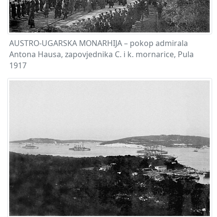
AUSTRO-UGARSKA MONARHIJA – pokop admirala
Antona Hausa, zapovjednika C. i k. mornarice, Pula
1917