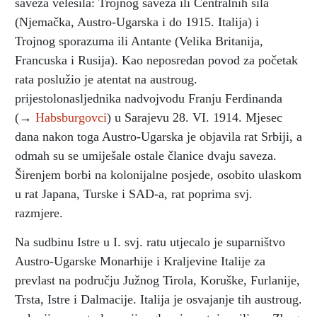
saveza velesila: Trojnog saveza ili Centralnih sila
(Njemačka, Austro-Ugarska i do 1915. Italija) i
Trojnog sporazuma ili Antante (Velika Britanija,
Francuska i Rusija). Kao neposredan povod za početak
rata poslužio je atentat na austroug.
prijestolonasljednika nadvojvodu Franju Ferdinanda
(→
Habsburgovci
) u Sarajevu 28. VI. 1914. Mjesec
dana nakon toga Austro-Ugarska je objavila rat Srbiji, a
odmah su se umiješale ostale članice dvaju saveza.
Širenjem borbi na kolonijalne posjede, osobito ulaskom
u rat Japana, Turske i SAD-a, rat poprima svj.
razmjere.
Na sudbinu Istre u I. svj. ratu utjecalo je suparništvo
Austro-Ugarske Monarhije i Kraljevine Italije za
prevlast na području Južnog Tirola, Koruške, Furlanije,
Trsta, Istre i Dalmacije. Italija je osvajanje tih austroug.