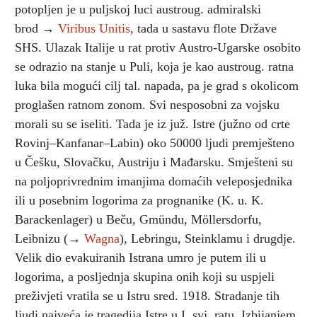
potopljen je u puljskoj luci austroug. admiralski
brod →
Viribus Unitis
, tada u sastavu flote Države
SHS. Ulazak Italije u rat protiv Austro-Ugarske osobito
se odrazio na stanje u Puli, koja je kao austroug. ratna
luka bila mogući cilj tal. napada, pa je grad s okolicom
proglašen ratnom zonom. Svi nesposobni za vojsku
morali su se iseliti. Tada je iz juž. Istre (južno od crte
Rovinj–Kanfanar–Labin) oko 50000 ljudi premješteno
u Češku, Slovačku, Austriju i Mađarsku. Smješteni su
na poljoprivrednim imanjima domaćih veleposjednika
ili u posebnim logorima za prognanike (K. u. K.
Barackenlager) u Beču, Gmündu, Möllersdorfu,
Leibnizu (→
Wagna
), Lebringu, Steinklamu i drugdje.
Velik dio evakuiranih Istrana umro je putem ili u
logorima, a posljednja skupina onih koji su uspjeli
preživjeti vratila se u Istru sred. 1918. Stradanje tih
ljudi najveća je tragedija Istre u I. svj. ratu. Izbijanjem