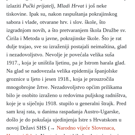
izlaziti
Pučki prijatelj, Mladi Hrvat
i još neke
tiskovine. Ipak su, nakon raspuštanja pokrajinskog
sabora i vlade, otvarane hrv. i slov. škole, što
izgradnjom novih, a što pretvaranjem škola Družbe sv.
Ćirila i Metoda u javne, pokrajinske škole. Što je rat
dulje trajao, sve su izraženiji postajali neimaština, glad
i nezadovoljstvo. Nevolje je povećala velika suša
1917., koja je uništila ljetinu, pa je Istrom harala glad.
Na glad se nadovezala velika epidemija španjolske
groznice u ljeto i jesen 1918., koja je prouzročila
mnogobrojne žrtve. Nezadovoljstvo općim prilikama
bilo je osobito izraženo u redovima puljskog radništva,
koje je u siječnju 1918. stupilo u generalni štrajk. Pred
sam kraj rata, u danima raspadanja Austro-Ugarske,
došlo je do pokušaja ujedinjenja Istre s Hrvatskom u
novoj Državi SHS (→
Narodno vijeće Slovenaca,