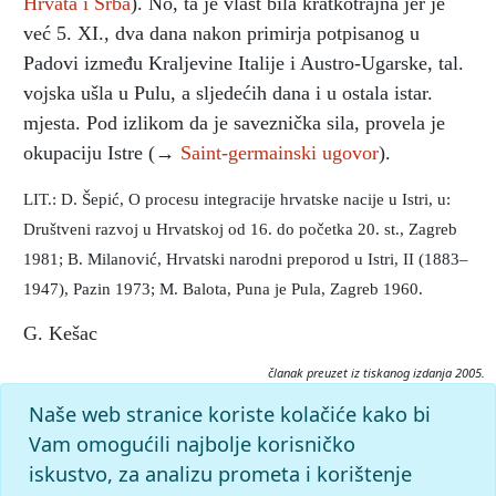
Hrvata i Srba
). No, ta je vlast bila kratkotrajna jer je
već 5. XI., dva dana nakon primirja potpisanog u
Padovi između Kraljevine Italije i Austro-Ugarske, tal.
vojska ušla u Pulu, a sljedećih dana i u ostala istar.
mjesta. Pod izlikom da je saveznička sila, provela je
okupaciju Istre (→
Saint-germainski ugovor
).
LIT.: D. Šepić, O procesu integracije hrvatske nacije u Istri, u:
Društveni razvoj u Hrvatskoj od 16. do početka 20. st., Zagreb
1981; B. Milanović, Hrvatski narodni preporod u Istri, II (1883–
1947), Pazin 1973; M. Balota, Puna je Pula, Zagreb 1960.
G. Kešac
članak preuzet iz tiskanog izdanja 2005.
Citiranje:
Naše web stranice koriste kolačiće kako bi
Prvi svjetski rat.
Istarska enciklopedija (2005), mrežno izdanje.
Vam omogućili najbolje korisničko
Leksikografski zavod Miroslav Krleža, 2026. Pristupljeno
iskustvo, za analizu prometa i korištenje
8.8.2026. <https://istra.lzmk.hr/clanak/prvi-svjetski-rat>.