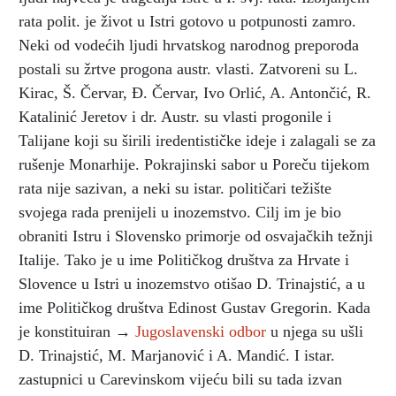
rata polit. je život u Istri gotovo u potpunosti zamro.
Neki od vodećih ljudi hrvatskog narodnog preporoda
postali su žrtve progona austr. vlasti. Zatvoreni su L.
Kirac, Š. Červar, Đ. Červar, Ivo Orlić, A. Antončić, R.
Katalinić Jeretov i dr. Austr. su vlasti progonile i
Talijane koji su širili iredentističke ideje i zalagali se za
rušenje Monarhije. Pokrajinski sabor u Poreču tijekom
rata nije sazivan, a neki su istar. političari težište
svojega rada prenijeli u inozemstvo. Cilj im je bio
obraniti Istru i Slovensko primorje od osvajačkih težnji
Italije. Tako je u ime Političkog društva za Hrvate i
Slovence u Istri u inozemstvo otišao D. Trinajstić, a u
ime Političkog društva Edinost Gustav Gregorin. Kada
je konstituiran →
Jugoslavenski odbor
u njega su ušli
D. Trinajstić, M. Marjanović i A. Mandić. I istar.
zastupnici u Carevinskom vijeću bili su tada izvan