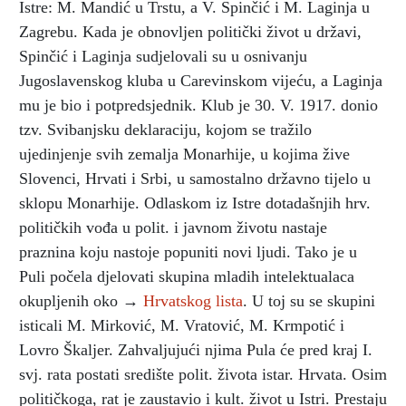
Istre: M. Mandić u Trstu, a V. Spinčić i M. Laginja u
Zagrebu. Kada je obnovljen politički život u državi,
Spinčić i Laginja sudjelovali su u osnivanju
Jugoslavenskog kluba u Carevinskom vijeću, a Laginja
mu je bio i potpredsjednik. Klub je 30. V. 1917. donio
tzv. Svibanjsku deklaraciju, kojom se tražilo
ujedinjenje svih zemalja Monarhije, u kojima žive
Slovenci, Hrvati i Srbi, u samostalno državno tijelo u
sklopu Monarhije. Odlaskom iz Istre dotadašnjih hrv.
političkih vođa u polit. i javnom životu nastaje
praznina koju nastoje popuniti novi ljudi. Tako je u
Puli počela djelovati skupina mladih intelektualaca
okupljenih oko →
Hrvatskog lista
. U toj su se skupini
isticali M. Mirković, M. Vratović, M. Krmpotić i
Lovro Škaljer. Zahvaljujući njima Pula će pred kraj I.
svj. rata postati središte polit. života istar. Hrvata. Osim
političkoga, rat je zaustavio i kult. život u Istri. Prestaju