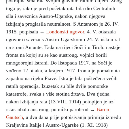
pokrajina smatrala svojim glavnim ratnim ciljem. Zbog
toga je, iako je pred početak rata bila dio Centralnih
sila i saveznica Austro-Ugarske, nakon njegova
izbijanja proglasila neutralnost. S Antantom je 26. IV.
1915. potpisala →
Londonski ugovor
, 4. V. otkazala
ugovor o savezu s Austro-Ugarskom i 24. V. ušla u rat
na strani Antante. Tada na rijeci Soči i u Tirolu nastaje
fronta na kojoj su se kao austroug. vojnici borili
mnogobrojni Istrani. Do listopada 1917. na Soči je
vođeno 12 bitaka, a krajem 1917. fronta je pomaknuta
zapadno na rijeku Piave. Istra je bila pošteđena većih
ratnih operacija. Izuzetak su bile dvije pomorske
katastrofe, svaka s više stotina žrtava. Dva tjedna
nakon izbijanja rata (13.VIII. 1914) potopljen je uz
istar. obalu austroug. putnički parobrod →
Baron
Gautsch
, a dva dana prije potpisivanja primirja između
Kraljevine Italije i Austro-Ugarske (1. XI. 1918)