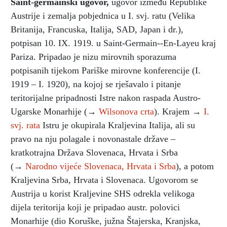
Saint-germainski ugovor
,
ugovor između Republike
Austrije i zemalja pobjednica u I. svj. ratu (Velika
Britanija, Francuska, Italija, SAD, Japan i dr.),
potpisan 10. IX. 1919. u Saint-Germain--En-Layeu kraj
Pariza. Pripadao je nizu mirovnih sporazuma
potpisanih tijekom Pariške mirovne konferencije (I.
1919 – I. 1920), na kojoj se rješavalo i pitanje
teritorijalne pripadnosti Istre nakon raspada Austro-
Ugarske Monarhije (→
Wilsonova crta
). Krajem →
I.
svj. rata
Istru je okupirala Kraljevina Italija, ali su
pravo na nju polagale i novonastale države –
kratkotrajna Država Slovenaca, Hrvata i Srba
(→
Narodno vijeće Slovenaca, Hrvata i Srba
), a potom
Kraljevina Srba, Hrvata i Slovenaca. Ugovorom se
Austrija u korist Kraljevine SHS odrekla velikoga
dijela teritorija koji je pripadao austr. polovici
Monarhije (dio Koruške, južna Štajerska, Kranjska,