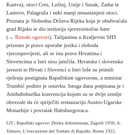
Kastva), otoci Cres, Lošinj, Unije i Susak, Zadar te
Lastovo, Palagruža i neki manji nenastanjeni otoci.
Priznata je Slobodna Država Rijeka koja je obuhvaćala
grad Rijeku te dio teritorija sjeveroistočne Istre
(→
Rimski ugovori
). Talijanima u Kraljevini SHS
priznato je pravo uporabe jezika i sloboda
vjeroispovijesti, ali se ista prava Hrvatima i
Slovencima u Istri nisu jamčila. Hrvatska i slovenska
javnost te Hrvati i Slovenci u Istri loše su primili
rješenja postignuta Rapallskim ugovorom, a ministar
Trumbić podnio je ostavku. Istoga dana potpisana je i
Antihabsburška konvencija kojom su se dvije zemlje
obvezale da će spriječiti restauraciju Austro-Ugarske
Monarhije i povratak Habsburgovaca.
LIT.: Rapallski ugovor: Zbirka dokumenata, Zagreb 1950; A.
Tamaro, L’esecuzione del Trattato di Rapallo, Roma 1922.