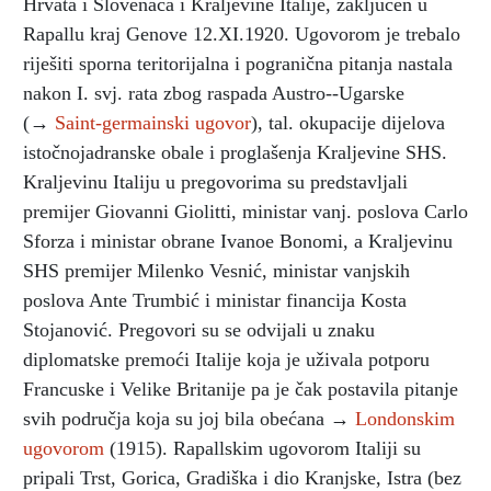
Hrvata i Slovenaca i Kraljevine Italije, zaključen u
Rapallu kraj Genove 12.XI.1920. Ugovorom je trebalo
riješiti sporna teritorijalna i pogranična pitanja nastala
nakon I. svj. rata zbog raspada Austro--Ugarske
(→
Saint-germainski ugovor
), tal. okupacije dijelova
istočnojadranske obale i proglašenja Kraljevine SHS.
Kraljevinu Italiju u pregovorima su predstavljali
premijer Giovanni Giolitti, ministar vanj. poslova Carlo
Sforza i ministar obrane Ivanoe Bonomi, a Kraljevinu
SHS premijer Milenko Vesnić, ministar vanjskih
poslova Ante Trumbić i ministar financija Kosta
Stojanović. Pregovori su se odvijali u znaku
diplomatske premoći Italije koja je uživala potporu
Francuske i Velike Britanije pa je čak postavila pitanje
svih područja koja su joj bila obećana →
Londonskim
ugovorom
(1915). Rapallskim ugovorom Italiji su
pripali Trst, Gorica, Gradiška i dio Kranjske, Istra (bez