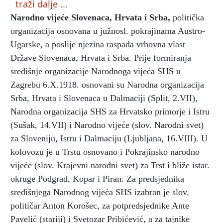
traži dalje ...
Narodno vijeće Slovenaca, Hrvata i Srba
,
politička
organizacija osnovana u južnosl. pokrajinama Austro-
Ugarske, a poslije njezina raspada vrhovna vlast
Države Slovenaca, Hrvata i Srba. Prije formiranja
središnje organizacije Narodnoga vijeća SHS u
Zagrebu 6.X.1918. osnovani su Narodna organizacija
Srba, Hrvata i Slovenaca u Dalmaciji (Split, 2.VII),
Narodna organizacija SHS za Hrvatsko primorje i Istru
(Sušak, 14.VII) i Narodno vijeće (slov. Narodni svet)
za Sloveniju, Istru i Dalmaciju (Ljubljana, 16.VIII). U
kolovozu je u Trstu osnovano i Pokrajinsko narodno
vijeće (slov. Krajevni narodni svet) za Trst i bliže istar.
okruge Podgrad, Kopar i Piran. Za predsjednika
središnjega Narodnog vijeća SHS izabran je slov.
političar Anton Korošec, za potpredsjednike Ante
Pavelić (stariji) i Svetozar Pribićević, a za tajnike