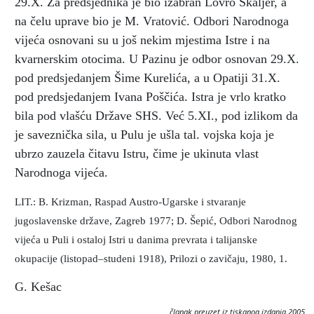
29.X. Za predsjednika je bio izabran Lovro Škaljer, a
na čelu uprave bio je M. Vratović. Odbori Narodnoga
vijeća osnovani su u još nekim mjestima Istre i na
kvarnerskim otocima. U Pazinu je odbor osnovan 29.X.
pod predsjedanjem Šime Kurelića, a u Opatiji 31.X.
pod predsjedanjem Ivana Poščića. Istra je vrlo kratko
bila pod vlašću Države SHS. Već 5.XI., pod izlikom da
je saveznička sila, u Pulu je ušla tal. vojska koja je
ubrzo zauzela čitavu Istru, čime je ukinuta vlast
Narodnoga vijeća.
LIT.: B. Krizman, Raspad Austro-Ugarske i stvaranje
jugoslavenske države, Zagreb 1977; D. Šepić, Odbori Narodnog
vijeća u Puli i ostaloj Istri u danima prevrata i talijanske
okupacije (listopad–studeni 1918), Prilozi o zavičaju, 1980, 1.
G. Kešac
članak preuzet iz tiskanog izdanja 2005.