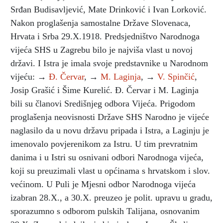
Srđan Budisavljević, Mate Drinković i Ivan Lorković.
Nakon proglašenja samostalne Države Slovenaca,
Hrvata i Srba 29.X.1918. Predsjedništvo Narodnoga
vijeća SHS u Zagrebu bilo je najviša vlast u novoj
državi. I Istra je imala svoje predstavnike u Narodnom
vijeću: →
Đ. Červar
, →
M. Laginja
, →
V. Spinčić
,
Josip Grašić i Šime Kurelić. Đ. Červar i M. Laginja
bili su članovi Središnjeg odbora Vijeća. Prigodom
proglašenja neovisnosti Države SHS Narodno je vijeće
naglasilo da u novu državu pripada i Istra, a Laginju je
imenovalo povjerenikom za Istru. U tim prevratnim
danima i u Istri su osnivani odbori Narodnoga vijeća,
koji su preuzimali vlast u općinama s hrvatskom i slov.
većinom. U Puli je Mjesni odbor Narodnoga vijeća
izabran 28.X., a 30.X. preuzeo je polit. upravu u gradu,
sporazumno s odborom pulskih Talijana, osnovanim