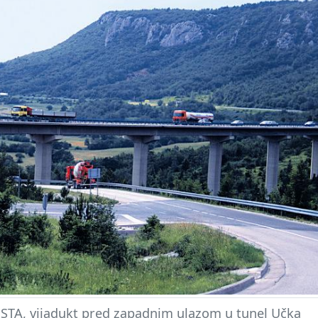
TA, vijadukt pred zapadnim ulazom u tunel Učka