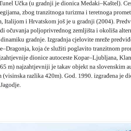
nel Učka (u gradnji je dionica Medaki–Kaštel). Ceste
egijama, zbog tranzitnoga turizma i teretnoga prome
 Italijom i Hrvatskom još je u gradnji (2004). Predv
di očuvanja poljoprivrednog zemljišta i okoliša alter
 dinamiku gradnje. Izgradnja cjelovite mreže predviđ
e–Dragonja, koja će služiti poglavito tranzitnom pro
ajzahtjevnije dionice autoceste Kopar–Ljubljana, Kla
65 m) najzahtjevniji je takav objekt na slovenskim a
 (visinska razlika 420m). God. 1990. izgrađena je d
–Jagodje.