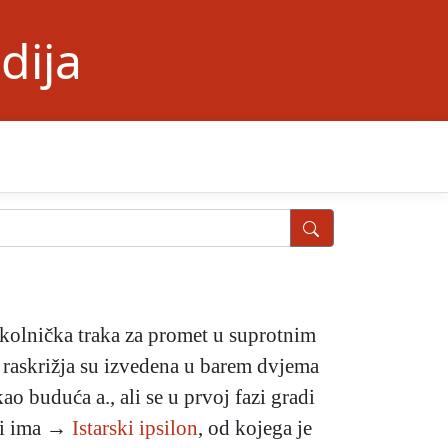
dija
kolnička traka za promet u suprotnim
raskrižja su izvedena u barem dvjema
o buduća a., ali se u prvoj fazi gradi
tri ima →
Istarski ipsilon
, od kojega je