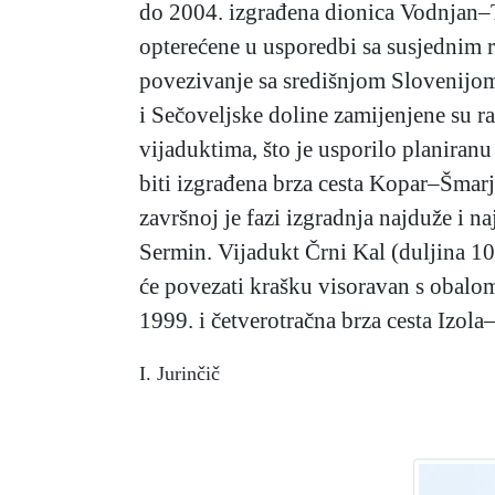
do 2004. izgrađena dionica Vodnjan–Tu
opterećene u usporedbi sa susjednim r
povezivanje sa središnjom Slovenijom,
i Sečoveljske doline zamijenjene su ra
vijaduktima, što je usporilo planiranu
biti izgrađena brza cesta Kopar–Šmarj
završnoj je fazi izgradnja najduže i n
Sermin. Vijadukt Črni Kal (duljina 10
će povezati krašku visoravan s obalom
1999. i četverotračna brza cesta Izola
I. Jurinčič