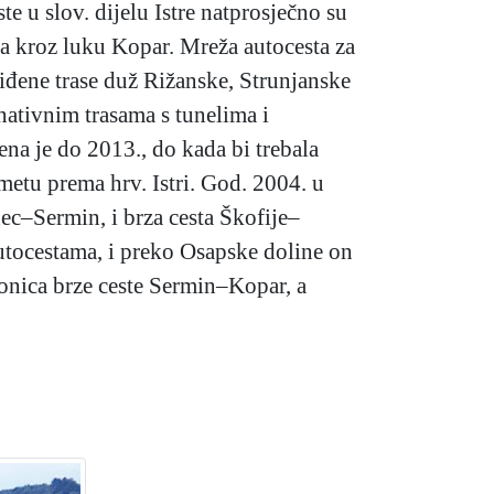
 u slov. dijelu Istre natprosječno su
ta kroz luku Kopar. Mreža autocesta za
iđene trase duž Rižanske, Strunjanske
nativnim trasama s tunelima i
ena je do 2013., do kada bi trebala
metu prema hrv. Istri. God. 2004. u
nec–Sermin, i brza cesta Škofije–
utocestama, i preko Osapske doline on
ionica brze ceste Sermin–Kopar, a