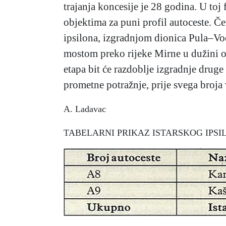
trajanja koncesije je 28 godina. U to
objektima za puni profil autoceste. Č
ipsilona, izgradnjom dionica Pula–V
mostom preko rijeke Mirne u dužini o
etapa bit će razdoblje izgradnje druge
prometne potražnje, prije svega broja 
A. Ladavac
TABELARNI PRIKAZ ISTARSKOG IPSI