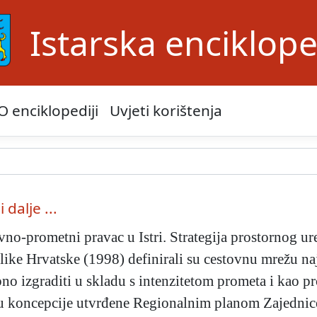
Istarska enciklope
O enciklopediji
Uvjeti korištenja
i dalje ...
vno-prometni pravac u Istri. Strategija prostornog u
ike Hrvatske (1998) definirali su cestovnu mrežu naj
no izgraditi u skladu s intenzitetom prometa i kao pr
su koncepcije utvrđene Regionalnim planom Zajednice