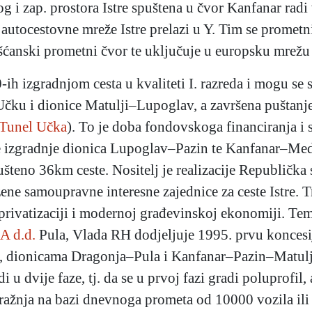
 i zap. prostora Istre spuštena u čvor Kanfanar radi 
ik autocestovne mreže Istre prelazi u Y. Tim se prome
ršćanski prometni čvor te uključuje u europsku mrežu
ih izgradnjom cesta u kvaliteti I. razreda i mogu se s
Učku i dionice Matulji–Lupoglav, a završena puštanj
Tunel Učka
). To je doba fondovskoga financiranja 
je izgradnje dionica Lupoglav–Pazin te Kanfanar–Me
šteno 36km ceste. Nositelj je realizacije Republička
ene samoupravne interesne zajednice za ceste Istre. T
a privatizaciji i modernoj građevinskoj ekonomiji. T
 d.d.
Pula, Vlada RH dodjeljuje 1995. prvu koncesiju
dionicama Dragonja–Pula i Kanfanar–Pazin–Matulji, 
 u dvije faze, tj. da se u prvoj fazi gradi poluprofil,
tražnja na bazi dnevnoga prometa od 10000 vozila ili 