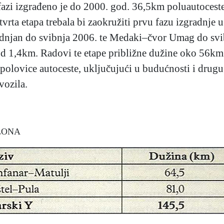
j fazi izgrađeno je do 2000. god. 36,5km poluautoce
etvrta etapa trebala bi zaokružiti prvu fazu izgradnj
odnjan do svibnja 2006. te Medaki–čvor Umag do svi
d 1,4km. Radovi te etape približne dužine oko 56km 
 polovice autoceste, uključujući u budućnosti i drugu
vozila.
LONA