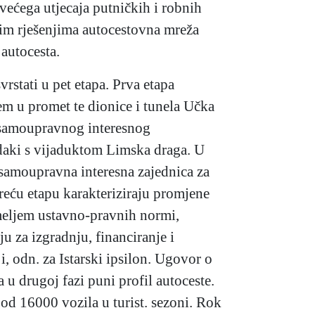
većega utjecaja putničkih i robnih
tnim rješenjima autocestovna mreža
 autocesta.
vrstati u pet etapa. Prva etapa
em u promet te dionice i tunela Učka
i samoupravnog interesnog
daki s vijaduktom Limska draga. U
 samoupravna interesna zajednica za
reću etapu karakteriziraju promjene
emeljem ustavno-pravnih normi,
 za izgradnju, financiranje i
odn. za Istarski ipsilon. Ugovor o
 a u drugoj fazi puni profil autoceste.
od 16000 vozila u turist. sezoni. Rok