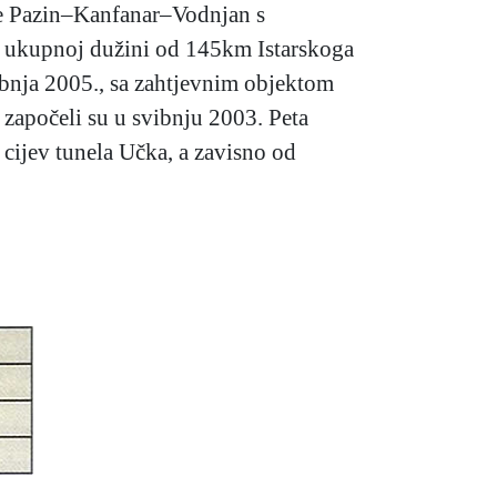
ste Pazin–Kanfanar–Vodnjan s
e u ukupnoj dužini od 145km Istarskoga
bnja 2005., sa zahtjevnim objektom
započeli su u svibnju 2003. Peta
 cijev tunela Učka, a zavisno od