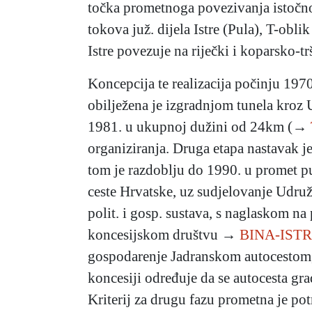
točka prometnoga povezivanja istočnog
tokova juž. dijela Istre (Pula), T-obl
Istre povezuje na riječki i koparsko-t
Koncepcija te realizacija počinju 1970-
obilježena je izgradnjom tunela kroz 
1981. u ukupnoj dužini od 24km (→
organiziranja. Druga etapa nastavak 
tom je razdoblju do 1990. u promet pu
ceste Hrvatske, uz sudjelovanje Udruž
polit. i gosp. sustava, s naglaskom n
koncesijskom društvu →
BINA-ISTRA
gospodarenje Jadranskom autocestom, 
koncesiji određuje da se autocesta gradi
Kriterij za drugu fazu prometna je po