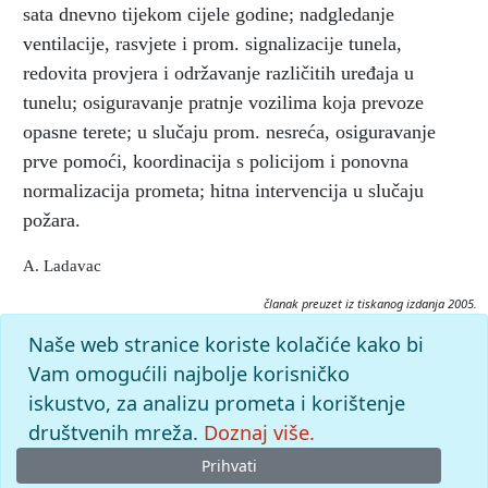
sata dnevno tijekom cijele godine; nadgledanje
ventilacije, rasvjete i prom. signalizacije tunela,
redovita provjera i održavanje različitih uređaja u
tunelu; osiguravanje pratnje vozilima koja prevoze
opasne terete; u slučaju prom. nesreća, osiguravanje
prve pomoći, koordinacija s policijom i ponovna
normalizacija prometa; hitna intervencija u slučaju
požara.
A. Ladavac
članak preuzet iz tiskanog izdanja 2005.
Citiranje:
Naše web stranice koriste kolačiće kako bi
BINA-Istra d. d..
Istarska enciklopedija (2005), mrežno izdanje.
Vam omogućili najbolje korisničko
Leksikografski zavod Miroslav Krleža, 2026. Pristupljeno
iskustvo, za analizu prometa i korištenje
10.8.2026. <https://istra.lzmk.hr/clanak/bina-istra-d-d>.
društvenih mreža.
Doznaj više.
Prihvati
© 2026
Leksikografski zavod
Miroslav Krleža