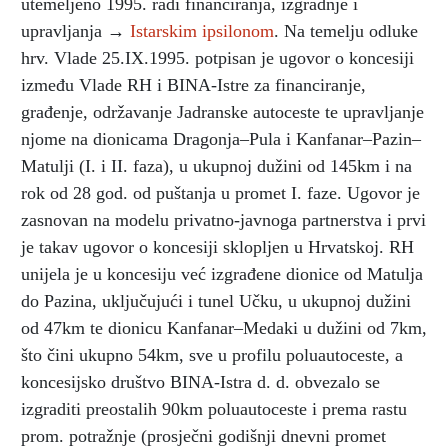
utemeljeno 1995. radi financiranja, izgradnje i
upravljanja →
Istarskim ipsilonom
. Na temelju odluke
hrv. Vlade 25.IX.1995. potpisan je ugovor o koncesiji
između Vlade RH i BINA-Istre za financiranje,
građenje, održavanje Jadranske autoceste te upravljanje
njome na dionicama Dragonja–Pula i Kanfanar–Pazin–
Matulji (I. i II. faza), u ukupnoj dužini od 145km i na
rok od 28 god. od puštanja u promet I. faze. Ugovor je
zasnovan na modelu privatno-javnoga partnerstva i prvi
je takav ugovor o koncesiji sklopljen u Hrvatskoj. RH
unijela je u koncesiju već izgrađene dionice od Matulja
do Pazina, uključujući i tunel Učku, u ukupnoj dužini
od 47km te dionicu Kanfanar–Medaki u dužini od 7km,
što čini ukupno 54km, sve u profilu poluautoceste, a
koncesijsko društvo BINA-Istra d. d. obvezalo se
izgraditi preostalih 90km poluautoceste i prema rastu
prom. potražnje (prosječni godišnji dnevni promet