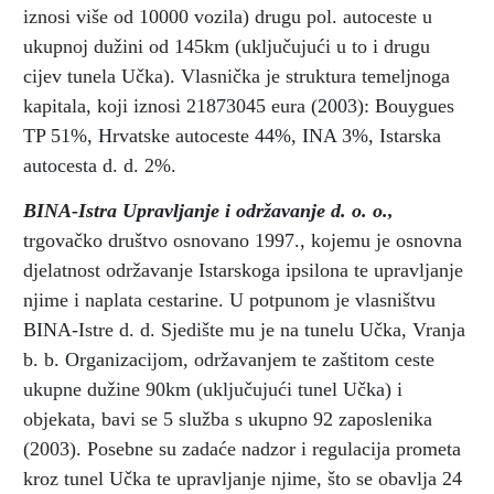
iznosi više od 10000 vozila) drugu pol. autoceste u
ukupnoj dužini od 145km (uključujući u to i drugu
cijev tunela Učka). Vlasnička je struktura temeljnoga
kapitala, koji iznosi 21873045 eura (2003): Bouygues
TP 51%, Hrvatske autoceste 44%, INA 3%, Istarska
autocesta d. d. 2%.
BINA-Istra Upravljanje i održavanje d. o. o.,
trgovačko društvo osnovano 1997., kojemu je osnovna
djelatnost održavanje Istarskoga ipsilona te upravljanje
njime i naplata cestarine. U potpunom je vlasništvu
BINA-Istre d. d. Sjedište mu je na tunelu Učka, Vranja
b. b. Organizacijom, održavanjem te zaštitom ceste
ukupne dužine 90km (uključujući tunel Učka) i
objekata, bavi se 5 služba s ukupno 92 zaposlenika
(2003). Posebne su zadaće nadzor i regulacija prometa
kroz tunel Učka te upravljanje njime, što se obavlja 24